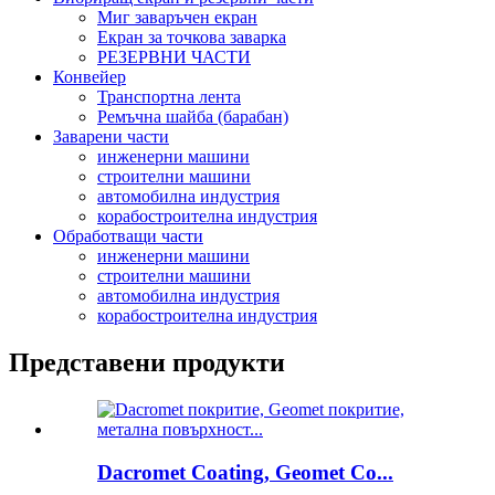
Миг заваръчен екран
Екран за точкова заварка
РЕЗЕРВНИ ЧАСТИ
Конвейер
Транспортна лента
Ремъчна шайба (барабан)
Заварени части
инженерни машини
строителни машини
автомобилна индустрия
корабостроителна индустрия
Обработващи части
инженерни машини
строителни машини
автомобилна индустрия
корабостроителна индустрия
Представени продукти
Dacromet Coating, Geomet Co...