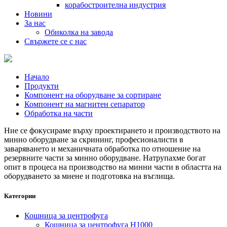
корабостроителна индустрия
Новини
За нас
Обиколка на завода
Свържете се с нас
Начало
Продукти
Компонент на оборудване за сортиране
Компонент на магнитен сепаратор
Обработка на части
Ние се фокусираме върху проектирането и производството на
минно оборудване за скрининг, професионалисти в
заваряването и механичната обработка по отношение на
резервните части за минно оборудване. Натрупахме богат
опит в процеса на производство на минни части в областта на
оборудването за миене и подготовка на въглища.
Категории
Кошница за центрофуга
Кошница за центрофуга H1000