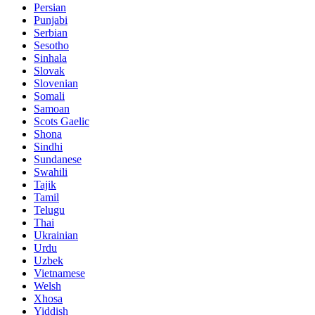
Persian
Punjabi
Serbian
Sesotho
Sinhala
Slovak
Slovenian
Somali
Samoan
Scots Gaelic
Shona
Sindhi
Sundanese
Swahili
Tajik
Tamil
Telugu
Thai
Ukrainian
Urdu
Uzbek
Vietnamese
Welsh
Xhosa
Yiddish