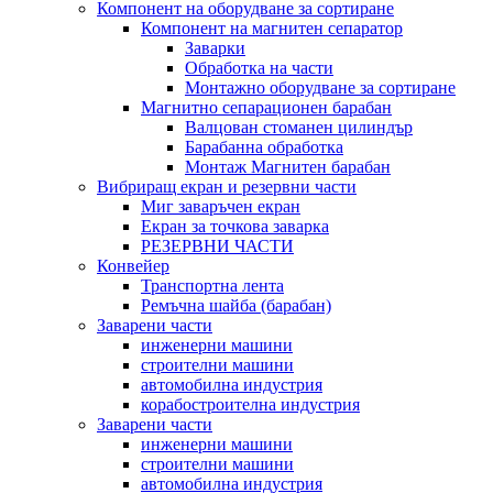
Компонент на оборудване за сортиране
Компонент на магнитен сепаратор
Заварки
Обработка на части
Монтажно оборудване за сортиране
Магнитно сепарационен барабан
Валцован стоманен цилиндър
Барабанна обработка
Монтаж Магнитен барабан
Вибриращ екран и резервни части
Миг заваръчен екран
Екран за точкова заварка
РЕЗЕРВНИ ЧАСТИ
Конвейер
Транспортна лента
Ремъчна шайба (барабан)
Заварени части
инженерни машини
строителни машини
автомобилна индустрия
корабостроителна индустрия
Заварени части
инженерни машини
строителни машини
автомобилна индустрия