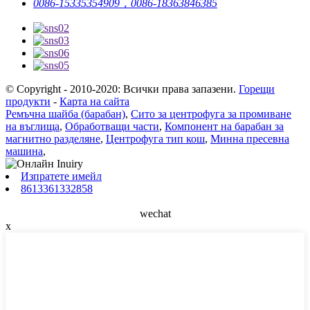
0086-15335354909，0086-18363846385
© Copyright - 2010-2020: Всички права запазени.
Горещи
продукти
-
Карта на сайта
Ремъчна шайба (барабан)
,
Сито за центрофуга за промиване
на въглища
,
Обработващи части
,
Компонент на барабан за
магнитно разделяне
,
Центрофуга тип кош
,
Минна пресевна
машина
,
Изпратете имейл
8613361332858
wechat
x