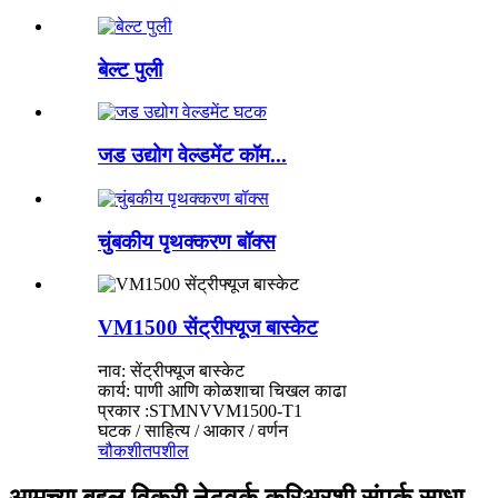
बेल्ट पुली
जड उद्योग वेल्डमेंट कॉम...
चुंबकीय पृथक्करण बॉक्स
VM1500 सेंट्रीफ्यूज बास्केट
नाव: सेंट्रीफ्यूज बास्केट
कार्य: पाणी आणि कोळशाचा चिखल काढा
प्रकार :STMNVVM1500-T1
घटक / साहित्य / आकार / वर्णन
चौकशी
तपशील
आमच्या बद्दल विक्री नेटवर्क करिअरशी संपर्क साधा