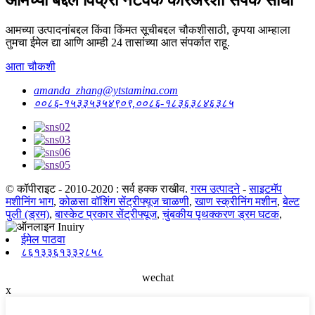
आमच्या उत्पादनांबद्दल किंवा किंमत सूचीबद्दल चौकशीसाठी, कृपया आम्हाला
तुमचा ईमेल द्या आणि आम्ही 24 तासांच्या आत संपर्कात राहू.
आता चौकशी
amanda_zhang@ytstamina.com
००८६-१५३३५३५४९०९,००८६-१८३६३८४६३८५
© कॉपीराइट - 2010-2020 : सर्व हक्क राखीव.
गरम उत्पादने
-
साइटमॅप
मशीनिंग भाग
,
कोळसा वॉशिंग सेंट्रीफ्यूज चाळणी
,
खाण स्क्रीनिंग मशीन
,
बेल्ट
पुली (ड्रम)
,
बास्केट प्रकार सेंट्रीफ्यूज
,
चुंबकीय पृथक्करण ड्रम घटक
,
ईमेल पाठवा
८६१३३६१३३२८५८
wechat
x