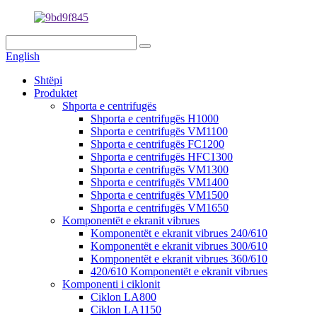
English
Shtëpi
Produktet
Shporta e centrifugës
Shporta e centrifugës H1000
Shporta e centrifugës VM1100
Shporta e centrifugës FC1200
Shporta e centrifugës HFC1300
Shporta e centrifugës VM1300
Shporta e centrifugës VM1400
Shporta e centrifugës VM1500
Shporta e centrifugës VM1650
Komponentët e ekranit vibrues
Komponentët e ekranit vibrues 240/610
Komponentët e ekranit vibrues 300/610
Komponentët e ekranit vibrues 360/610
420/610 Komponentët e ekranit vibrues
Komponenti i ciklonit
Ciklon LA800
Ciklon LA1150