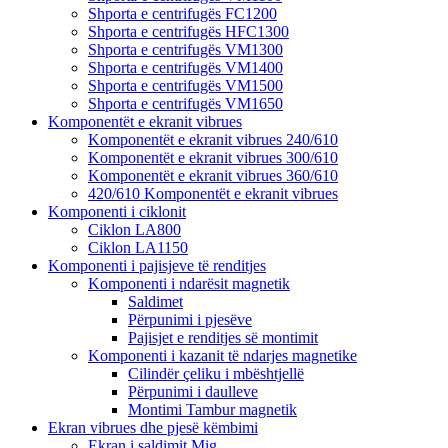
Shporta e centrifugës FC1200
Shporta e centrifugës HFC1300
Shporta e centrifugës VM1300
Shporta e centrifugës VM1400
Shporta e centrifugës VM1500
Shporta e centrifugës VM1650
Komponentët e ekranit vibrues
Komponentët e ekranit vibrues 240/610
Komponentët e ekranit vibrues 300/610
Komponentët e ekranit vibrues 360/610
420/610 Komponentët e ekranit vibrues
Komponenti i ciklonit
Ciklon LA800
Ciklon LA1150
Komponenti i pajisjeve të renditjes
Komponenti i ndarësit magnetik
Saldimet
Përpunimi i pjesëve
Pajisjet e renditjes së montimit
Komponenti i kazanit të ndarjes magnetike
Cilindër çeliku i mbështjellë
Përpunimi i daulleve
Montimi Tambur magnetik
Ekran vibrues dhe pjesë këmbimi
Ekran i saldimit Mig