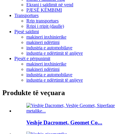
Ekrani i saldimit në vend
PJESË KËMBIMI
Transportues
Rrip transportues
Rripi i rripit (daulle)
Pjesë saldimi
makineri inxhinierike
makineri ndërtimi
industria e automobilave
industria e ndërtimit të anijeve
Pjesët e përpunimit
makineri inxhinierike
makineri ndërtimi
industria e automobilave
industria e ndërtimit të anijeve
Produkte të veçuara
Veshje Dacromet, Geomet Co...