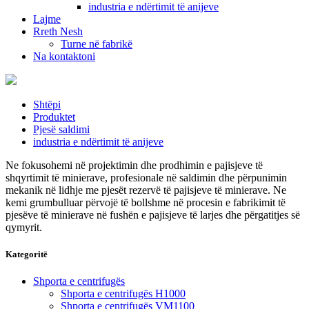
industria e ndërtimit të anijeve
Lajme
Rreth Nesh
Turne në fabrikë
Na kontaktoni
Shtëpi
Produktet
Pjesë saldimi
industria e ndërtimit të anijeve
Ne fokusohemi në projektimin dhe prodhimin e pajisjeve të
shqyrtimit të minierave, profesionale në saldimin dhe përpunimin
mekanik në lidhje me pjesët rezervë të pajisjeve të minierave. Ne
kemi grumbulluar përvojë të bollshme në procesin e fabrikimit të
pjesëve të minierave në fushën e pajisjeve të larjes dhe përgatitjes së
qymyrit.
Kategoritë
Shporta e centrifugës
Shporta e centrifugës H1000
Shporta e centrifugës VM1100