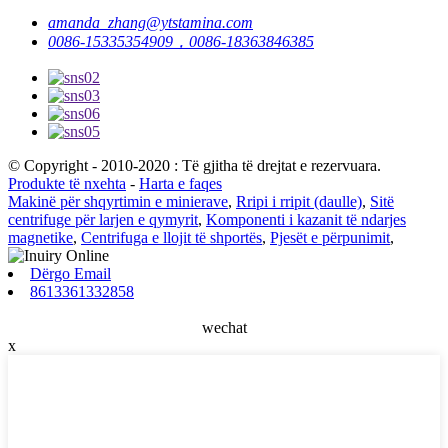
amanda_zhang@ytstamina.com
0086-15335354909，0086-18363846385
© Copyright - 2010-2020 : Të gjitha të drejtat e rezervuara.
Produkte të nxehta
-
Harta e faqes
Makinë për shqyrtimin e minierave
,
Rripi i rripit (daulle)
,
Sitë
centrifuge për larjen e qymyrit
,
Komponenti i kazanit të ndarjes
magnetike
,
Centrifuga e llojit të shportës
,
Pjesët e përpunimit
,
Dërgo Email
8613361332858
wechat
x