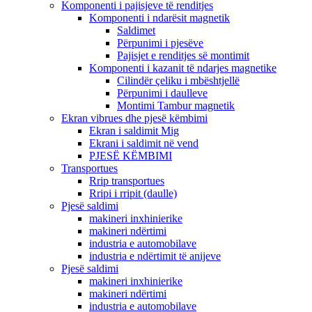
Komponenti i pajisjeve të renditjes
Komponenti i ndarësit magnetik
Saldimet
Përpunimi i pjesëve
Pajisjet e renditjes së montimit
Komponenti i kazanit të ndarjes magnetike
Cilindër çeliku i mbështjellë
Përpunimi i daulleve
Montimi Tambur magnetik
Ekran vibrues dhe pjesë këmbimi
Ekran i saldimit Mig
Ekrani i saldimit në vend
PJESË KËMBIMI
Transportues
Rrip transportues
Rripi i rripit (daulle)
Pjesë saldimi
makineri inxhinierike
makineri ndërtimi
industria e automobilave
industria e ndërtimit të anijeve
Pjesë saldimi
makineri inxhinierike
makineri ndërtimi
industria e automobilave