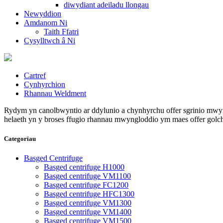
diwydiant adeiladu llongau
Newyddion
Amdanom Ni
Taith Ffatri
Cysylltwch â Ni
Cartref
Cynhyrchion
Rhannau Weldment
Rydym yn canolbwyntio ar ddylunio a chynhyrchu offer sgrinio mwy
helaeth yn y broses ffugio rhannau mwyngloddio ym maes offer golchi
Categorïau
Basged Centrifuge
Basged centrifuge H1000
Basged centrifuge VM1100
Basged centrifuge FC1200
Basged centrifuge HFC1300
Basged centrifuge VM1300
Basged centrifuge VM1400
Basged centrifuge VM1500