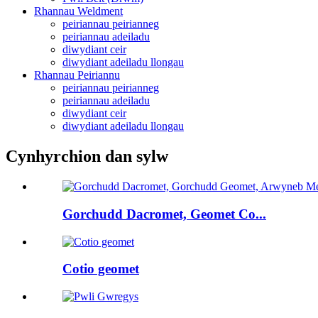
Rhannau Weldment
peiriannau peirianneg
peiriannau adeiladu
diwydiant ceir
diwydiant adeiladu llongau
Rhannau Peiriannu
peiriannau peirianneg
peiriannau adeiladu
diwydiant ceir
diwydiant adeiladu llongau
Cynhyrchion dan sylw
Gorchudd Dacromet, Geomet Co...
Cotio geomet