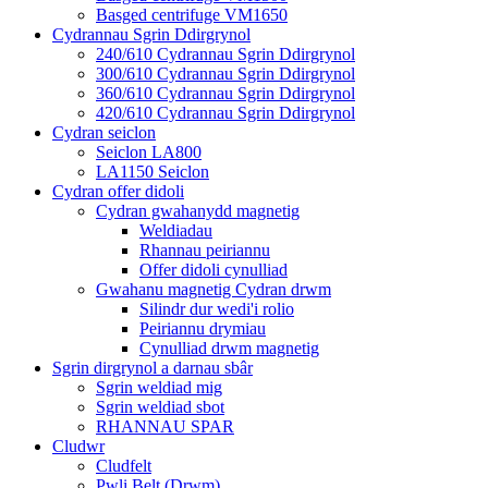
Basged centrifuge VM1650
Cydrannau Sgrin Ddirgrynol
240/610 Cydrannau Sgrin Ddirgrynol
300/610 Cydrannau Sgrin Ddirgrynol
360/610 Cydrannau Sgrin Ddirgrynol
420/610 Cydrannau Sgrin Ddirgrynol
Cydran seiclon
Seiclon LA800
LA1150 Seiclon
Cydran offer didoli
Cydran gwahanydd magnetig
Weldiadau
Rhannau peiriannu
Offer didoli cynulliad
Gwahanu magnetig Cydran drwm
Silindr dur wedi'i rolio
Peiriannu drymiau
Cynulliad drwm magnetig
Sgrin dirgrynol a darnau sbâr
Sgrin weldiad mig
Sgrin weldiad sbot
RHANNAU SPAR
Cludwr
Cludfelt
Pwli Belt (Drwm)