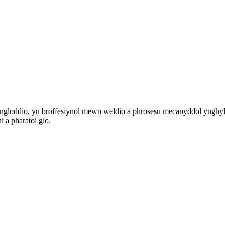
ngloddio, yn broffesiynol mewn weldio a phrosesu mecanyddol ynghyl
 a pharatoi glo.