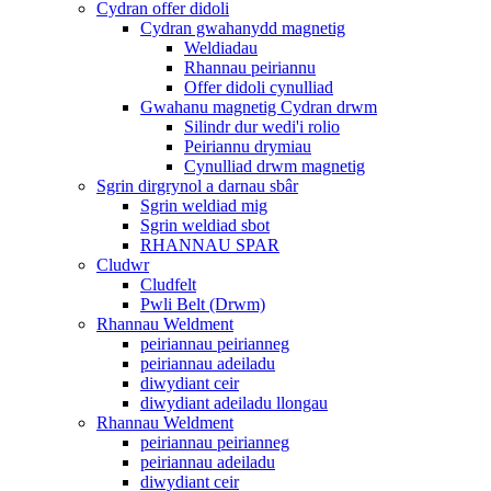
Cydran offer didoli
Cydran gwahanydd magnetig
Weldiadau
Rhannau peiriannu
Offer didoli cynulliad
Gwahanu magnetig Cydran drwm
Silindr dur wedi'i rolio
Peiriannu drymiau
Cynulliad drwm magnetig
Sgrin dirgrynol a darnau sbâr
Sgrin weldiad mig
Sgrin weldiad sbot
RHANNAU SPAR
Cludwr
Cludfelt
Pwli Belt (Drwm)
Rhannau Weldment
peiriannau peirianneg
peiriannau adeiladu
diwydiant ceir
diwydiant adeiladu llongau
Rhannau Weldment
peiriannau peirianneg
peiriannau adeiladu
diwydiant ceir