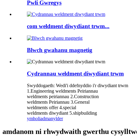
Pwli Gwregys
com weldment diwydiant trwm...
Blwch gwahanu magnetig
Cydrannau weldment diwydiant trwm
Swyddogaeth: Wedi'i ddefnyddio i'r diwydiant trwm
1.Engineering weldments Peiriannau
weldments peiriannau 2.Construction
weldments Peiriannau 3.General
weldments offer 4.special
weldments diwydiant 5.shipbuilding
ymholiad
manylder
amdanom ni rhwydwaith gwerthu cysylltwc