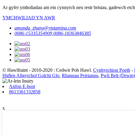
Ar gyfer ymholiadau am ein cynnyrch neu restr brisiau, gadewch eic
YMCHWILIAD YN AWR
amanda_zhang@ytstamina.com
0086-15335354909,0086-18363846385
© Hawlfraint - 2010-2020 : Cedwir Pob Hawl.
Cynhyrchion Poeth
-
Hidlen Allgyrchol Golchi Glo
,
Rhannau Peiriannu
,
Pwli Belt (Drwm)
Anfon E-bost
8613361332858
x