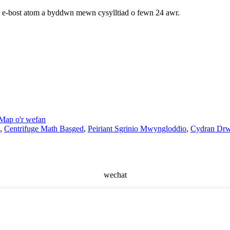
h e-bost atom a byddwn mewn cysylltiad o fewn 24 awr.
Map o'r wefan
,
Centrifuge Math Basged
,
Peiriant Sgrinio Mwyngloddio
,
Cydran Dr
wechat