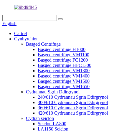
English
Cartref
Cynhyrchion
Basged Centrifuge
Basged centrifuge H1000
Basged centrifuge VM1100
Basged centrifuge FC1200
Basged centrifuge HFC1300
Basged centrifuge VM1300
Basged centrifuge VM1400
Basged centrifuge VM1500
Basged centrifuge VM1650
Cydrannau Sgrin Ddirgrynol
240/610 Cydrannau Sgrin Ddirgrynol
300/610 Cydrannau Sgrin Ddirgrynol
360/610 Cydrannau Sgrin Ddirgrynol
420/610 Cydrannau Sgrin Ddirgrynol
Cydran seiclon
Seiclon LA800
LA1150 Seiclon