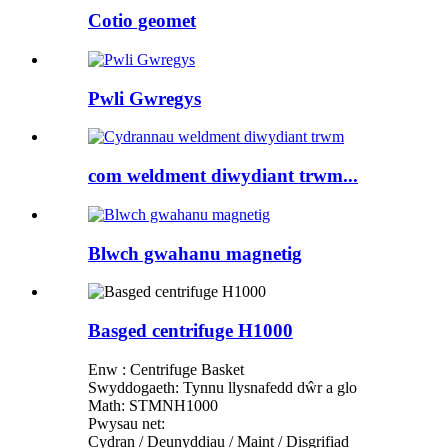
Cotio geomet
Pwli Gwregys
com weldment diwydiant trwm...
Blwch gwahanu magnetig
Basged centrifuge H1000
Enw : Centrifuge Basket
Swyddogaeth: Tynnu llysnafedd dŵr a glo
Math: STMNH1000
Pwysau net:
Cydran / Deunyddiau / Maint / Disgrifiad