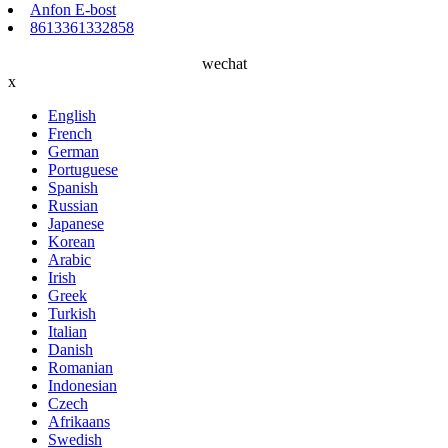
Anfon E-bost
8613361332858
wechat
x
English
French
German
Portuguese
Spanish
Russian
Japanese
Korean
Arabic
Irish
Greek
Turkish
Italian
Danish
Romanian
Indonesian
Czech
Afrikaans
Swedish