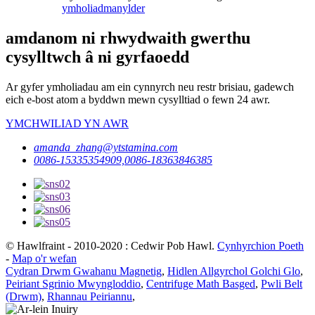
ymholiad
manylder
amdanom ni rhwydwaith gwerthu
cysylltwch â ni gyrfaoedd
Ar gyfer ymholiadau am ein cynnyrch neu restr brisiau, gadewch
eich e-bost atom a byddwn mewn cysylltiad o fewn 24 awr.
YMCHWILIAD YN AWR
amanda_zhang@ytstamina.com
0086-15335354909,0086-18363846385
© Hawlfraint - 2010-2020 : Cedwir Pob Hawl.
Cynhyrchion Poeth
-
Map o'r wefan
Cydran Drwm Gwahanu Magnetig
,
Hidlen Allgyrchol Golchi Glo
,
Peiriant Sgrinio Mwyngloddio
,
Centrifuge Math Basged
,
Pwli Belt
(Drwm)
,
Rhannau Peiriannu
,