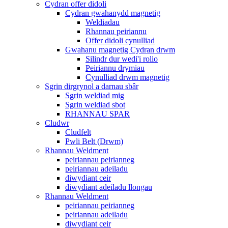
Cydran offer didoli
Cydran gwahanydd magnetig
Weldiadau
Rhannau peiriannu
Offer didoli cynulliad
Gwahanu magnetig Cydran drwm
Silindr dur wedi'i rolio
Peiriannu drymiau
Cynulliad drwm magnetig
Sgrin dirgrynol a darnau sbâr
Sgrin weldiad mig
Sgrin weldiad sbot
RHANNAU SPAR
Cludwr
Cludfelt
Pwli Belt (Drwm)
Rhannau Weldment
peiriannau peirianneg
peiriannau adeiladu
diwydiant ceir
diwydiant adeiladu llongau
Rhannau Weldment
peiriannau peirianneg
peiriannau adeiladu
diwydiant ceir