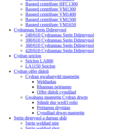
Basged centrifuge HFC1300
Basged centrifuge VM1300
Basged centrifuge VM1400
Basged centrifuge VM1500
Basged centrifuge VM1650
Cydrannau Sgrin Ddirgrynol
240/610 Cydrannau Sgrin Ddirgrynol
300/610 Cydrannau Sgrin Ddirgrynol
360/610 Cydrannau Sgrin Ddirgrynol
420/610 Cydrannau Sgrin Ddirgrynol
Cydran seiclon
Seiclon LA800
LA1150 Seiclon
Cydran offer didoli
Cydran gwahanydd magnetig
Weldiadau
Rhannau peiriannu
Offer didoli cynulliad
Gwahanu magnetig Cydran drwm
Silindr dur wedi'i rolio
Peiriannu drymiau
Cynulliad drwm magnetig
Sgrin dirgrynol a darnau sbâr
Sgrin weldiad mig
Sgrin weldiad sbot