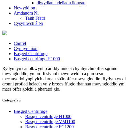
diwydiant adeiladu llongau
Newyddion
Amdanom Ni
Taith Ffatri
Cysylltwch â Ni
Cartref
Cynhyrchion
Basged Centrifuge
Basged centrifuge H1000
Rydym yn canolbwyntio ar ddylunio a chynhyrchu offer sgrinio
mwyngloddio, yn broffesiynol mewn weldio a phrosesu
mecanyddol ynghylch darnau sbâr offer mwyngloddio. Rydym wedi
cronni profiad helaeth yn y broses ffugio rhannau mwyngloddio ym
maes offer golchi a pharatoi glo.
Categorïau
Basged Centrifuge
Basged centrifuge H1000
Basged centrifuge VM1100
Basged centrifuge FC1200