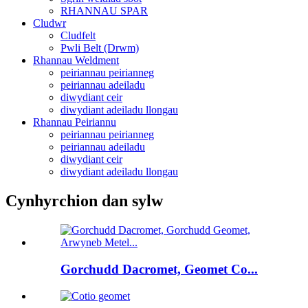
RHANNAU SPAR
Cludwr
Cludfelt
Pwli Belt (Drwm)
Rhannau Weldment
peiriannau peirianneg
peiriannau adeiladu
diwydiant ceir
diwydiant adeiladu llongau
Rhannau Peiriannu
peiriannau peirianneg
peiriannau adeiladu
diwydiant ceir
diwydiant adeiladu llongau
Cynhyrchion dan sylw
Gorchudd Dacromet, Geomet Co...