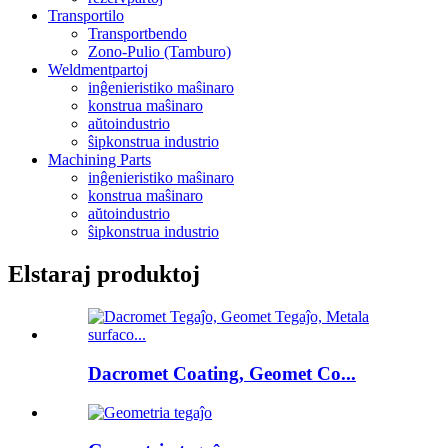
Transportilo
Transportbendo
Zono-Pulio (Tamburo)
Weldmentpartoj
inĝenieristiko maŝinaro
konstrua maŝinaro
aŭtoindustrio
ŝipkonstrua industrio
Machining Parts
inĝenieristiko maŝinaro
konstrua maŝinaro
aŭtoindustrio
ŝipkonstrua industrio
Elstaraj produktoj
Dacromet Coating, Geomet Co...