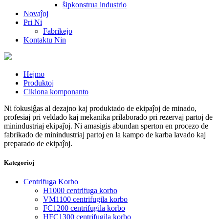
ŝipkonstrua industrio
Novaĵoj
Pri Ni
Fabrikejo
Kontaktu Nin
Hejmo
Produktoj
Ciklona komponanto
Ni fokusiĝas al dezajno kaj produktado de ekipaĵoj de minado,
profesiaj pri veldado kaj mekanika prilaborado pri rezervaj partoj de
minindustriaj ekipaĵoj. Ni amasigis abundan sperton en procezo de
fabrikado de minindustriaj partoj en la kampo de karba lavado kaj
preparado de ekipaĵoj.
Kategorioj
Centrifuga Korbo
H1000 centrifuga korbo
VM1100 centrifugila korbo
FC1200 centrifugila korbo
HFC1300 centrifugila korbo