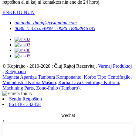
retpoŝton al ni kaj ni kontaktos nin ene de 24 horoj.
ENKETO NUN
amanda_zhang@ytstamina.com
0086-15335354909，0086-18363846385
© Kopirajto - 2010-2020 : Ĉiuj Rajtoj Rezervitaj.
Varmaj Produktoj
-
Retejmapo
Magneta Apartiga Tambura Komponanto
,
Korbo Tipo Centrifugilo
,
Minindustria Kribra Maŝino
,
Karba Lava Centrifuga Kribrilo
,
Machining Parts
,
Zono-Pulio (Tamburo)
,
Sendu Retpoŝton
8613361332858
wechat
x