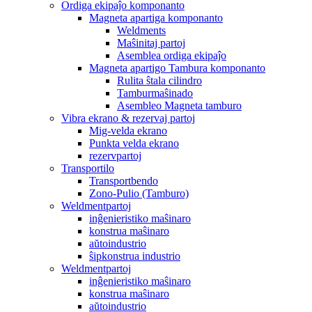
Ordiga ekipaĵo komponanto
Magneta apartiga komponanto
Weldments
Maŝinitaj partoj
Asemblea ordiga ekipaĵo
Magneta apartigo Tambura komponanto
Rulita ŝtala cilindro
Tamburmaŝinado
Asembleo Magneta tamburo
Vibra ekrano & rezervaj partoj
Mig-velda ekrano
Punkta velda ekrano
rezervpartoj
Transportilo
Transportbendo
Zono-Pulio (Tamburo)
Weldmentpartoj
inĝenieristiko maŝinaro
konstrua maŝinaro
aŭtoindustrio
ŝipkonstrua industrio
Weldmentpartoj
inĝenieristiko maŝinaro
konstrua maŝinaro
aŭtoindustrio