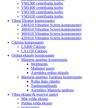
VM1300 centrifugila korbo
VM1400 centrifugila korbo
VM1500 centrifugila korbo
VM1650 centrifugila korbo
Vibraj Ekranaj komponantoj
240/610 Vibrating Screen-komponentoj
300/610 Vibrating Screen-komponentoj
360/610 Vibrating Screen-komponentoj
420/610 Vibrating Screen-komponentoj
Ciklona komponanto
LA800 Ciklono
LA1150 Ciklono
Ordiga ekipaĵo komponanto
Magneta apartiga komponanto
Weldments
Maŝinitaj partoj
Asemblea ordiga ekipaĵo
Magneta apartigo Tambura komponanto
Rulita ŝtala cilindro
Tamburmaŝinado
Asembleo Magneta tamburo
Vibra ekrano & rezervaj partoj
Mig-velda ekrano
Punkta velda ekrano
rezervpartoj