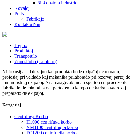
ŝipkonstrua industrio
Novaĵoj
Pri Ni
Fabrikejo
Kontaktu Nin
Hejmo
Produktoj
Transportilo
Zono-Pulio (Tamburo)
Ni fokusiĝas al dezajno kaj produktado de ekipaĵoj de minado,
profesiaj pri veldado kaj mekanika prilaborado pri rezervaj partoj de
minindustriaj ekipaĵoj. Ni amasigis abundan sperton en procezo de
fabrikado de minindustriaj partoj en la kampo de karba lavado kaj
preparado de ekipaĵoj.
Kategorioj
Centrifuga Korbo
H1000 centrifuga korbo
VM1100 centrifugila korbo
FC1200 centrifugila korbo