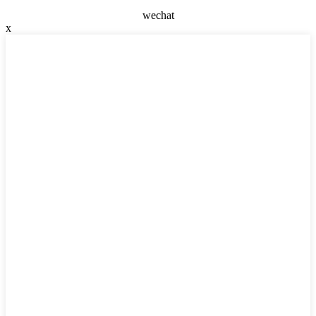
wechat
x