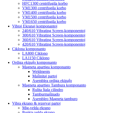
HFC1300 centrifugila korbo
VM1300 centrifugila korbo
VM1400 centrifugila korbo
VM1500 centrifugila korbo
VM1650 centrifugila korbo
Vibraj Ekranaj komponantoj
240/610 Vibrating Screen-komponentoj
300/610 Vibrating Screen-komponentoj
360/610 Vibrating Screen-komponentoj
420/610 Vibrating Screen-komponentoj
Ciklona komponanto
LA800 Ciklono
LA1150 Ciklono
Ordiga ekipaĵo komponanto
Magneta apartiga komponanto
Weldments
Maŝinitaj partoj
Asemblea ordiga ekipaĵo
Magneta apartigo Tambura komponanto
Rulita ŝtala cilindro
Tamburmaŝinado
Asembleo Magneta tamburo
Vibra ekrano & rezervaj partoj
Mig-velda ekrano
Punkta velda ekrano