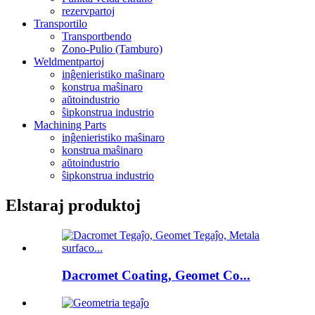
rezervpartoj
Transportilo
Transportbendo
Zono-Pulio (Tamburo)
Weldmentpartoj
inĝenieristiko maŝinaro
konstrua maŝinaro
aŭtoindustrio
ŝipkonstrua industrio
Machining Parts
inĝenieristiko maŝinaro
konstrua maŝinaro
aŭtoindustrio
ŝipkonstrua industrio
Elstaraj produktoj
Dacromet Coating, Geomet Co...