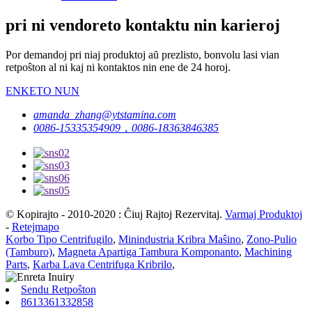
pri ni vendoreto kontaktu nin karieroj
Por demandoj pri niaj produktoj aŭ prezlisto, bonvolu lasi vian
retpoŝton al ni kaj ni kontaktos nin ene de 24 horoj.
ENKETO NUN
amanda_zhang@ytstamina.com
0086-15335354909，0086-18363846385
© Kopirajto - 2010-2020 : Ĉiuj Rajtoj Rezervitaj.
Varmaj Produktoj
-
Retejmapo
Korbo Tipo Centrifugilo
,
Minindustria Kribra Maŝino
,
Zono-Pulio
(Tamburo)
,
Magneta Apartiga Tambura Komponanto
,
Machining
Parts
,
Karba Lava Centrifuga Kribrilo
,
Sendu Retpoŝton
8613361332858