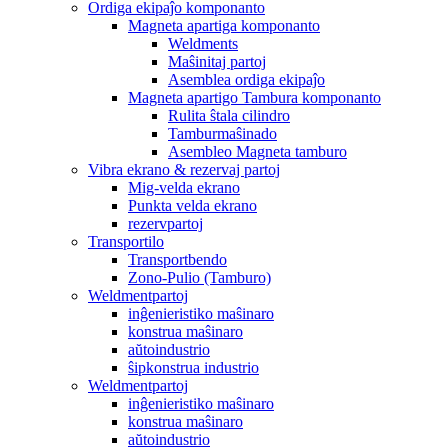
Ordiga ekipaĵo komponanto
Magneta apartiga komponanto
Weldments
Maŝinitaj partoj
Asemblea ordiga ekipaĵo
Magneta apartigo Tambura komponanto
Rulita ŝtala cilindro
Tamburmaŝinado
Asembleo Magneta tamburo
Vibra ekrano & rezervaj partoj
Mig-velda ekrano
Punkta velda ekrano
rezervpartoj
Transportilo
Transportbendo
Zono-Pulio (Tamburo)
Weldmentpartoj
inĝenieristiko maŝinaro
konstrua maŝinaro
aŭtoindustrio
ŝipkonstrua industrio
Weldmentpartoj
inĝenieristiko maŝinaro
konstrua maŝinaro
aŭtoindustrio