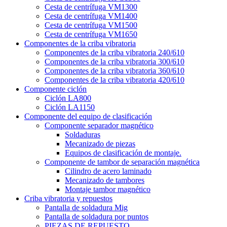
Cesta de centrífuga VM1300
Cesta de centrífuga VM1400
Cesta de centrífuga VM1500
Cesta de centrífuga VM1650
Componentes de la criba vibratoria
Componentes de la criba vibratoria 240/610
Componentes de la criba vibratoria 300/610
Componentes de la criba vibratoria 360/610
Componentes de la criba vibratoria 420/610
Componente ciclón
Ciclón LA800
Ciclón LA1150
Componente del equipo de clasificación
Componente separador magnético
Soldaduras
Mecanizado de piezas
Equipos de clasificación de montaje.
Componente de tambor de separación magnética
Cilindro de acero laminado
Mecanizado de tambores
Montaje tambor magnético
Criba vibratoria y repuestos
Pantalla de soldadura Mig
Pantalla de soldadura por puntos
PIEZAS DE REPUESTO