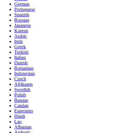
German
Portuguese
Spanish
Russian
Japanese
Korean
Arabic
Irish
Greek
Turkish
Italian
Danish
Romanian
Indonesian
Czech
Afrikaans
Swedish
Polish
Basque
Catalan
Esperanto
Hindi
Lao
Albanian
Amharic