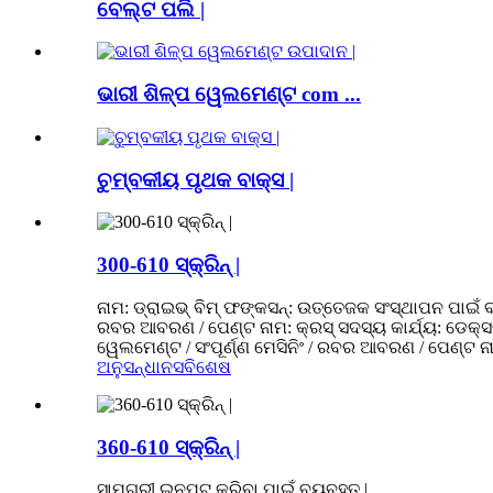
ବେଲ୍ଟ ପଲି |
ଭାରୀ ଶିଳ୍ପ ୱେଲମେଣ୍ଟ com ...
ଚୁମ୍ବକୀୟ ପୃଥକ ବାକ୍ସ |
300-610 ସ୍କ୍ରିନ୍ |
ନାମ: ଡ୍ରାଇଭ୍ ବିମ୍ ଫଙ୍କସନ୍: ଉତ୍ତେଜକ ସଂସ୍ଥାପନ ପାଇଁ ବ୍
ରବର ଆବରଣ / ପେଣ୍ଟ ନାମ: କ୍ରସ୍ ସଦସ୍ୟ କାର୍ଯ୍ୟ: ଡେକ୍ସକୁ 
ୱେଲମେଣ୍ଟ / ସଂପୂର୍ଣ୍ଣ ମେସିନିଂ / ରବର ଆବରଣ / ପେଣ୍ଟ ନାମ
ଅନୁସନ୍ଧାନ
ସବିଶେଷ
360-610 ସ୍କ୍ରିନ୍ |
ସାମଗ୍ରୀ ଇନପୁଟ୍ କରିବା ପାଇଁ ବ୍ୟବହୃତ |