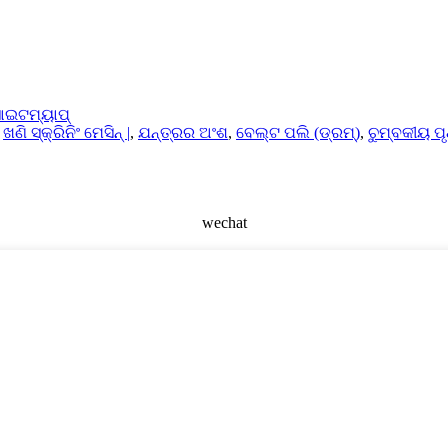
ାଇଟମ୍ୟାପ୍
,
ଖଣି ସ୍କ୍ରିନିଂ ମେସିନ୍ |
,
ଯନ୍ତ୍ରର ଅଂଶ
,
ବେଲ୍ଟ ପଲି (ଡ୍ରମ୍)
,
ଚୁମ୍ବକୀୟ ପ
wechat