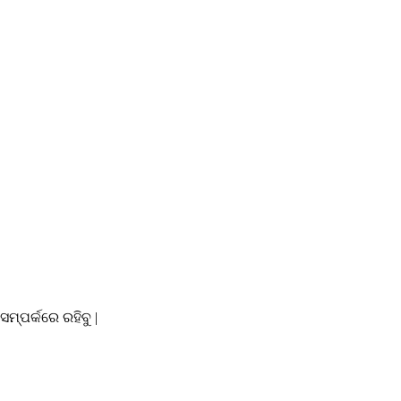
୍ପର୍କରେ ରହିବୁ |