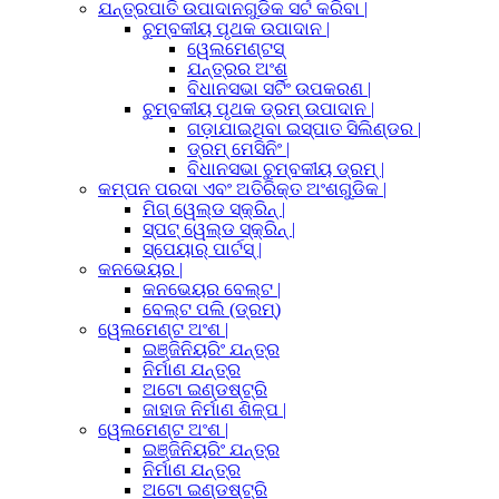
ଯନ୍ତ୍ରପାତି ଉପାଦାନଗୁଡିକ ସର୍ଟ କରିବା |
ଚୁମ୍ବକୀୟ ପୃଥକ ଉପାଦାନ |
ୱେଲମେଣ୍ଟସ୍
ଯନ୍ତ୍ରର ଅଂଶ
ବିଧାନସଭା ସର୍ଟିଂ ଉପକରଣ |
ଚୁମ୍ବକୀୟ ପୃଥକ ଡ୍ରମ୍ ଉପାଦାନ |
ଗଡ଼ାଯାଇଥିବା ଇସ୍ପାତ ସିଲିଣ୍ଡର |
ଡ୍ରମ୍ ମେସିନିଂ |
ବିଧାନସଭା ଚୁମ୍ବକୀୟ ଡ୍ରମ୍ |
କମ୍ପନ ପରଦା ଏବଂ ଅତିରିକ୍ତ ଅଂଶଗୁଡିକ |
ମିଗ୍ ୱେଲ୍ଡ ସ୍କ୍ରିନ୍ |
ସ୍ପଟ୍ ୱେଲ୍ଡ ସ୍କ୍ରିନ୍ |
ସ୍ପେୟାର୍ ପାର୍ଟସ୍ |
କନଭେୟର |
କନଭେୟର ବେଲ୍ଟ |
ବେଲ୍ଟ ପଲି (ଡ୍ରମ୍)
ୱେଲମେଣ୍ଟ ଅଂଶ |
ଇଞ୍ଜିନିୟରିଂ ଯନ୍ତ୍ର
ନିର୍ମାଣ ଯନ୍ତ୍ର
ଅଟୋ ଇଣ୍ଡଷ୍ଟ୍ରି
ଜାହାଜ ନିର୍ମାଣ ଶିଳ୍ପ |
ୱେଲମେଣ୍ଟ ଅଂଶ |
ଇଞ୍ଜିନିୟରିଂ ଯନ୍ତ୍ର
ନିର୍ମାଣ ଯନ୍ତ୍ର
ଅଟୋ ଇଣ୍ଡଷ୍ଟ୍ରି