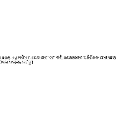
ଦେଉଛୁ, ୱେଲଡିଂରେ ପେସାଦାର ଏବଂ ଖଣି ଉପକରଣର ଅତିରିକ୍ତ ଅଂଶ ସମ୍ବନ୍
ତା ସଂଗ୍ରହ କରିଛୁ |