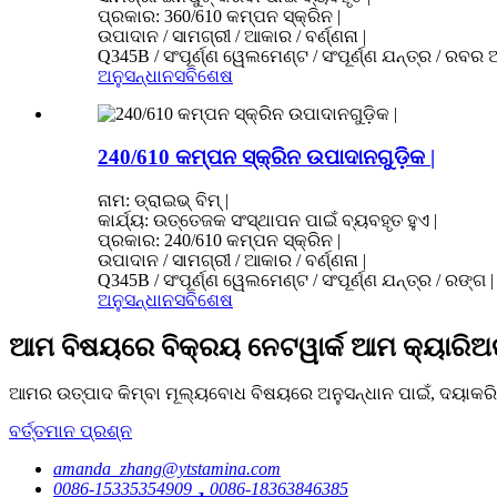
ପ୍ରକାର: 360/610 କମ୍ପନ ସ୍କ୍ରିନ |
ଉପାଦାନ / ସାମଗ୍ରୀ / ଆକାର / ବର୍ଣ୍ଣନା |
Q345B / ସଂପୂର୍ଣ୍ଣ ୱେଲମେଣ୍ଟ / ସଂପୂର୍ଣ୍ଣ ଯନ୍ତ୍ର / ରବର
ଅନୁସନ୍ଧାନ
ସବିଶେଷ
240/610 କମ୍ପନ ସ୍କ୍ରିନ ଉପାଦାନଗୁଡ଼ିକ |
ନାମ: ଡ୍ରାଇଭ୍ ବିମ୍ |
କାର୍ଯ୍ୟ: ଉତ୍ତେଜକ ସଂସ୍ଥାପନ ପାଇଁ ବ୍ୟବହୃତ ହୁଏ |
ପ୍ରକାର: 240/610 କମ୍ପନ ସ୍କ୍ରିନ |
ଉପାଦାନ / ସାମଗ୍ରୀ / ଆକାର / ବର୍ଣ୍ଣନା |
Q345B / ସଂପୂର୍ଣ୍ଣ ୱେଲମେଣ୍ଟ / ସଂପୂର୍ଣ୍ଣ ଯନ୍ତ୍ର / ରଙ୍ଗ |
ଅନୁସନ୍ଧାନ
ସବିଶେଷ
ଆମ ବିଷୟରେ ବିକ୍ରୟ ନେଟୱାର୍କ ଆମ କ୍ୟାରିଅର
ଆମର ଉତ୍ପାଦ କିମ୍ବା ମୂଲ୍ୟବୋଧ ବିଷୟରେ ଅନୁସନ୍ଧାନ ପାଇଁ, ଦୟାକରି 
ବର୍ତ୍ତମାନ ପ୍ରଶ୍ନ
amanda_zhang@ytstamina.com
0086-15335354909，0086-18363846385