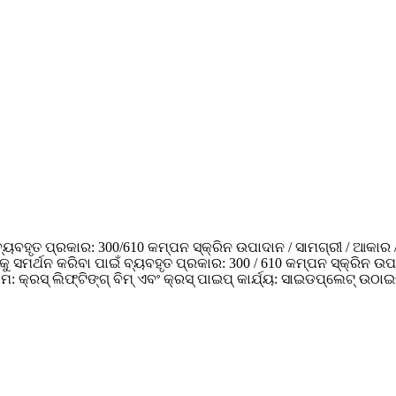
ୟବହୃତ ପ୍ରକାର: 300/610 କମ୍ପନ ସ୍କ୍ରିନ ଉପାଦାନ / ସାମଗ୍ରୀ / ଆକାର / ବର
ସମର୍ଥନ କରିବା ପାଇଁ ବ୍ୟବହୃତ ପ୍ରକାର: 300 / 610 କମ୍ପନ ସ୍କ୍ରିନ ଉପାଦାନ
: କ୍ରସ୍ ଲିଫ୍ଟିଙ୍ଗ୍ ବିମ୍ ଏବଂ କ୍ରସ୍ ପାଇପ୍ କାର୍ଯ୍ୟ: ସାଇଡପ୍ଲେଟ୍ ଉଠା