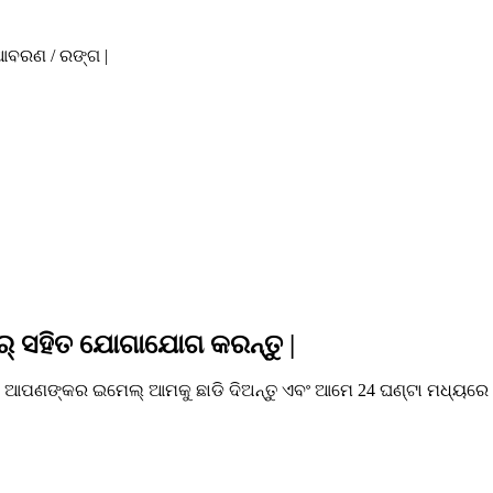
 ଆବରଣ / ରଙ୍ଗ |
୍ ସହିତ ଯୋଗାଯୋଗ କରନ୍ତୁ |
ଆପଣଙ୍କର ଇମେଲ୍ ଆମକୁ ଛାଡି ଦିଅନ୍ତୁ ଏବଂ ଆମେ 24 ଘଣ୍ଟା ମଧ୍ୟରେ ସମ