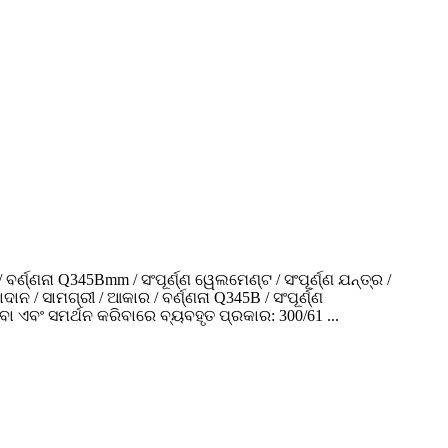
୍ଣ୍ଣନା Q345Bmm / ସଂପୂର୍ଣ୍ଣ ୱେଲମେଣ୍ଟ / ସଂପୂର୍ଣ୍ଣ ଯନ୍ତ୍ର /
 / ସାମଗ୍ରୀ / ଆକାର / ବର୍ଣ୍ଣନା Q345B / ସଂପୂର୍ଣ୍ଣ
ଇବା ଏବଂ ସମର୍ଥନ କରିବାରେ ବ୍ୟବହୃତ ପ୍ରକାର: 300/61 ...