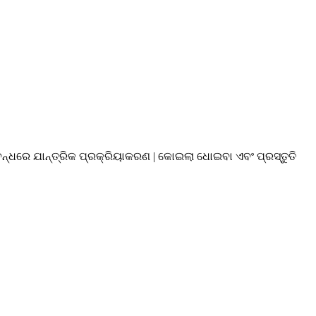
ଧରେ ଯାନ୍ତ୍ରିକ ପ୍ରକ୍ରିୟାକରଣ | କୋଇଲା ଧୋଇବା ଏବଂ ପ୍ରସ୍ତୁତି