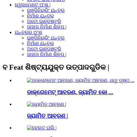
ୱେଲମେଣ୍ଟ ଅଂଶ |
ଇଞ୍ଜିନିୟରିଂ ଯନ୍ତ୍ର
ନିର୍ମାଣ ଯନ୍ତ୍ର
ଅଟୋ ଇଣ୍ଡଷ୍ଟ୍ରି
ଜାହାଜ ନିର୍ମାଣ ଶିଳ୍ପ |
ଯନ୍ତ୍ରର ଅଂଶ
ଇଞ୍ଜିନିୟରିଂ ଯନ୍ତ୍ର
ନିର୍ମାଣ ଯନ୍ତ୍ର
ଅଟୋ ଇଣ୍ଡଷ୍ଟ୍ରି
ଜାହାଜ ନିର୍ମାଣ ଶିଳ୍ପ |
ବ Feat ଶିଷ୍ଟ୍ୟଯୁକ୍ତ ଉତ୍ପାଦଗୁଡିକ |
ଡାକ୍ରୋମେଟ୍ ଆବରଣ, ଜ୍ୟାମିତ କୋ ...
ଜ୍ୟାମିତ ଆବରଣ |