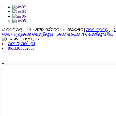
© କପିରାଇଟ୍ - 2010-2020: ସର୍ବସତ୍ତ୍ Res ସଂରକ୍ଷିତ |
ଗରମ ଦ୍ରବ୍ୟ |
-
ସ
ବାସ୍କେଟ୍ ପ୍ରକାର ସେଣ୍ଟ୍ରିଫୁଗ୍ |
,
କୋଇଲା ଧୋଇବା ସେଣ୍ଟ୍ରିଫୁଗ୍ ସିଭ୍ |
ଇମେଲ୍ ପଠାନ୍ତୁ |
8613361332858
x