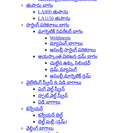
తుఫాను భాగం
LA800 తుఫాను
LA1150 తుఫాను
సార్టింగ్ పరికరాలు భాగం
మాగ్నెటిక్ సెపరేటర్ భాగం
Weldments
మ్యాచింగ్ భాగాలు
అసెంబ్లీ సార్టింగ్ పరికరాలు
అయస్కాంత విభజన డ్రమ్ భాగం
చుట్టిన ఉక్కు సిలిండర్
డ్రమ్ మ్యాచింగ్
అసెంబ్లీ మాగ్నెటిక్ డ్రమ్
వైబ్రేటింగ్ స్క్రీన్ & విడి భాగాలు
మిగ్ వెల్డ్ స్క్రీన్
స్పాట్ వెల్డ్ స్క్రీన్
విడి భాగాలు
కన్వేయర్
కన్వేయర్ బెల్ట్
బెల్ట్ పుల్లీ (డ్రమ్)
వెల్డింగ్ భాగాలు