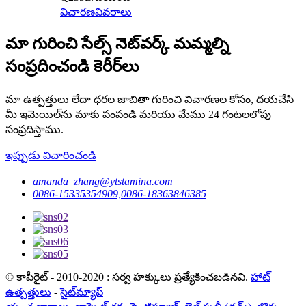
విచారణ
వివరాలు
మా గురించి సేల్స్ నెట్‌వర్క్ మమ్మల్ని
సంప్రదించండి కెరీర్‌లు
మా ఉత్పత్తులు లేదా ధరల జాబితా గురించి విచారణల కోసం, దయచేసి
మీ ఇమెయిల్‌ను మాకు పంపండి మరియు మేము 24 గంటలలోపు
సంప్రదిస్తాము.
ఇప్పుడు విచారించండి
amanda_zhang@ytstamina.com
0086-15335354909,0086-18363846385
© కాపీరైట్ - 2010-2020 : సర్వ హక్కులు ప్రత్యేకించబడినవి.
హాట్
ఉత్పత్తులు
-
సైట్‌మ్యాప్