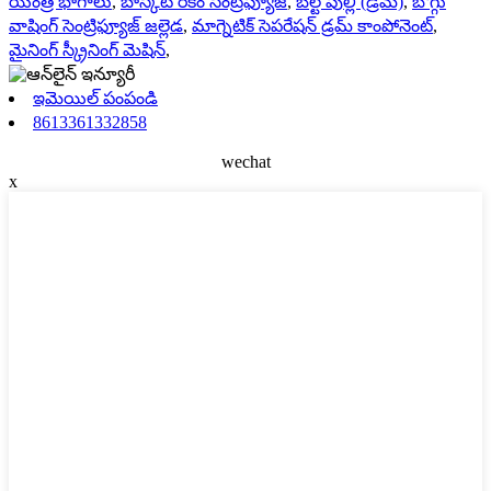
యంత్ర భాగాలు
,
బాస్కెట్ రకం సెంట్రిఫ్యూజ్
,
బెల్ట్ పుల్లీ (డ్రమ్)
,
బొగ్గు
వాషింగ్ సెంట్రిఫ్యూజ్ జల్లెడ
,
మాగ్నెటిక్ సెపరేషన్ డ్రమ్ కాంపోనెంట్
,
మైనింగ్ స్క్రీనింగ్ మెషిన్
,
ఇమెయిల్ పంపండి
8613361332858
wechat
x