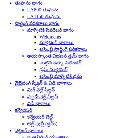
తుఫాను భాగం
LA800 తుఫాను
LA1150 తుఫాను
సార్టింగ్ పరికరాలు భాగం
మాగ్నెటిక్ సెపరేటర్ భాగం
Weldments
మ్యాచింగ్ భాగాలు
అసెంబ్లీ సార్టింగ్ పరికరాలు
అయస్కాంత విభజన డ్రమ్ భాగం
చుట్టిన ఉక్కు సిలిండర్
డ్రమ్ మ్యాచింగ్
అసెంబ్లీ మాగ్నెటిక్ డ్రమ్
వైబ్రేటింగ్ స్క్రీన్ & విడి భాగాలు
మిగ్ వెల్డ్ స్క్రీన్
స్పాట్ వెల్డ్ స్క్రీన్
విడి భాగాలు
కన్వేయర్
కన్వేయర్ బెల్ట్
బెల్ట్ పుల్లీ (డ్రమ్)
వెల్డింగ్ భాగాలు
ఇంజనీరింగ్ యంత్రాలు