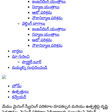
ఇంజనీరింగ్ యంత్రాలు
నిర్మాణ యంత్రాలు
ఆటో పరిశ్రమ
నౌకానిర్మాణ పరిశ్రమ
వెల్డింగ్ భాగాలు
ఇంజనీరింగ్ యంత్రాలు
నిర్మాణ యంత్రాలు
ఆటో పరిశ్రమ
నౌకానిర్మాణ పరిశ్రమ
వార్తలు
మా గురించి
ఫ్యాక్టరీ టూర్
మమ్మల్ని సంప్రదించండి
హోమ్
ఉత్పత్తులు
కన్వేయర్
మేము మైనింగ్ స్క్రీనింగ్ పరికరాల రూపకల్పన మరియు ఉత్పత్తిపై దృష్టి
పెడతాము, మైనింగ్ పరికరాల విడిభాగాలకు సంబంధించి వెల్డింగ్