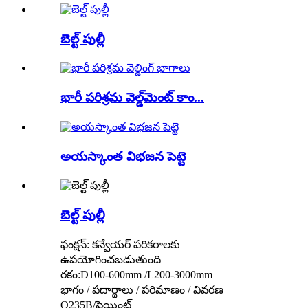
బెల్ట్ పుల్లీ
భారీ పరిశ్రమ వెల్డ్‌మెంట్ కాం...
అయస్కాంత విభజన పెట్టె
బెల్ట్ పుల్లీ
ఫంక్షన్: కన్వేయర్ పరికరాలకు
ఉపయోగించబడుతుంది
రకం:D100-600mm /L200-3000mm
భాగం / పదార్థాలు / పరిమాణం / వివరణ
Q235B/పెయింట్