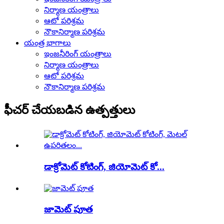
నిర్మాణ యంత్రాలు
ఆటో పరిశ్రమ
నౌకానిర్మాణ పరిశ్రమ
యంత్ర భాగాలు
ఇంజనీరింగ్ యంత్రాలు
నిర్మాణ యంత్రాలు
ఆటో పరిశ్రమ
నౌకానిర్మాణ పరిశ్రమ
ఫీచర్ చేయబడిన ఉత్పత్తులు
డాక్రోమెట్ కోటింగ్, జియోమెట్ కో...
జామెట్ పూత