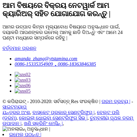
ଆମ ବିଷୟରେ ବିକ୍ରୟ ନେଟୱାର୍କ ଆମ
କ୍ୟାରିଅର୍ ସହିତ ଯୋଗାଯୋଗ କରନ୍ତୁ |
ଆମର ଉତ୍ପାଦ କିମ୍ବା ମୂଲ୍ୟବୋଧ ବିଷୟରେ ଅନୁସନ୍ଧାନ ପାଇଁ,
ଦୟାକରି ଆପଣଙ୍କର ଇମେଲ୍ ଆମକୁ ଛାଡି ଦିଅନ୍ତୁ ଏବଂ ଆମେ 24
ଘଣ୍ଟା ମଧ୍ୟରେ ସମ୍ପର୍କରେ ରହିବୁ |
ବର୍ତ୍ତମାନ ପ୍ରଶ୍ନ
amanda_zhang@ytstamina.com
0086-15335354909，0086-18363846385
© କପିରାଇଟ୍ - 2010-2020: ସର୍ବସତ୍ତ୍ Res ସଂରକ୍ଷିତ |
ଗରମ ଦ୍ରବ୍ୟ |
-
ସାଇଟମ୍ୟାପ୍
ଯନ୍ତ୍ରର ଅଂଶ
,
ବାସ୍କେଟ୍ ପ୍ରକାର ସେଣ୍ଟ୍ରିଫୁଗ୍ |
,
ବେଲ୍ଟ ପଲି
(ଡ୍ରମ୍)
,
କୋଇଲା ଧୋଇବା ସେଣ୍ଟ୍ରିଫୁଗ୍ ସିଭ୍ |
,
ଚୁମ୍ବକୀୟ ପୃଥକ ଡ୍ରମ୍
ଉପାଦାନ |
,
ଖଣି ସ୍କ୍ରିନିଂ ମେସିନ୍ |
,
ଇମେଲ୍ ପଠାନ୍ତୁ |