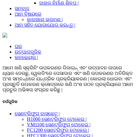
ଜାହାଜ ନିର୍ମାଣ ଶିଳ୍ପ |
ସମ୍ବାଦ
ଆମ ବିଷୟରେ
କାରଖାନା ଭ୍ରମଣ |
ଆମ ସହିତ ଯୋଗାଯୋଗ କରନ୍ତୁ |
ଘର
ଉତ୍ପାଦଗୁଡିକ
କନଭେୟର |
ଆମେ ଖଣି ସ୍କ୍ରିନିଂ ଉପକରଣର ଡିଜାଇନ୍ ଏବଂ ଉତ୍ପାଦନ ଉପରେ
ଧ୍ୟାନ ଦେଉଛୁ, ୱେଲଡିଂରେ ପେସାଦାର ଏବଂ ଖଣି ଉପକରଣର ଅତିରିକ୍ତ
ଅଂଶ ସମ୍ବନ୍ଧରେ ଯାନ୍ତ୍ରିକ ପ୍ରକ୍ରିୟାକରଣ | କୋଇଲା ଧୋଇବା ଏବଂ
ପ୍ରସ୍ତୁତି ଉପକରଣ କ୍ଷେତ୍ରରେ ଖଣି ଅଂଶ ଗଠନ ପ୍ରକ୍ରିୟାରେ ଆମେ
ପ୍ରଚୁର ଅଭିଜ୍ଞତା ସଂଗ୍ରହ କରିଛୁ |
ବର୍ଗଗୁଡିକ
ସେଣ୍ଟ୍ରିଫୁଗ୍ ବାସ୍କେଟ୍ |
H1000 ସେଣ୍ଟ୍ରିଫୁଗ୍ ଟୋକେଇ |
VM1100 ସେଣ୍ଟ୍ରିଫୁଗ୍ ଟୋକେଇ |
FC1200 ସେଣ୍ଟ୍ରିଫୁଗ୍ ଟୋକେଇ |
HFC1300 ସେଣ୍ଟ୍ରିଫୁଗ୍ ଟୋକେଇ |