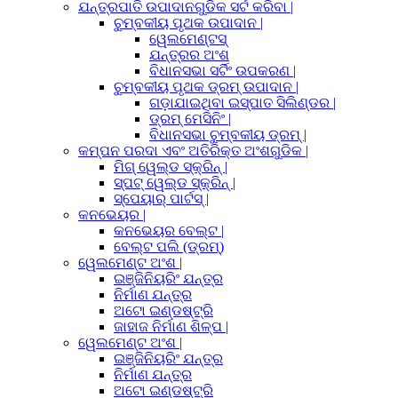
ଯନ୍ତ୍ରପାତି ଉପାଦାନଗୁଡିକ ସର୍ଟ କରିବା |
ଚୁମ୍ବକୀୟ ପୃଥକ ଉପାଦାନ |
ୱେଲମେଣ୍ଟସ୍
ଯନ୍ତ୍ରର ଅଂଶ
ବିଧାନସଭା ସର୍ଟିଂ ଉପକରଣ |
ଚୁମ୍ବକୀୟ ପୃଥକ ଡ୍ରମ୍ ଉପାଦାନ |
ଗଡ଼ାଯାଇଥିବା ଇସ୍ପାତ ସିଲିଣ୍ଡର |
ଡ୍ରମ୍ ମେସିନିଂ |
ବିଧାନସଭା ଚୁମ୍ବକୀୟ ଡ୍ରମ୍ |
କମ୍ପନ ପରଦା ଏବଂ ଅତିରିକ୍ତ ଅଂଶଗୁଡିକ |
ମିଗ୍ ୱେଲ୍ଡ ସ୍କ୍ରିନ୍ |
ସ୍ପଟ୍ ୱେଲ୍ଡ ସ୍କ୍ରିନ୍ |
ସ୍ପେୟାର୍ ପାର୍ଟସ୍ |
କନଭେୟର |
କନଭେୟର ବେଲ୍ଟ |
ବେଲ୍ଟ ପଲି (ଡ୍ରମ୍)
ୱେଲମେଣ୍ଟ ଅଂଶ |
ଇଞ୍ଜିନିୟରିଂ ଯନ୍ତ୍ର
ନିର୍ମାଣ ଯନ୍ତ୍ର
ଅଟୋ ଇଣ୍ଡଷ୍ଟ୍ରି
ଜାହାଜ ନିର୍ମାଣ ଶିଳ୍ପ |
ୱେଲମେଣ୍ଟ ଅଂଶ |
ଇଞ୍ଜିନିୟରିଂ ଯନ୍ତ୍ର
ନିର୍ମାଣ ଯନ୍ତ୍ର
ଅଟୋ ଇଣ୍ଡଷ୍ଟ୍ରି