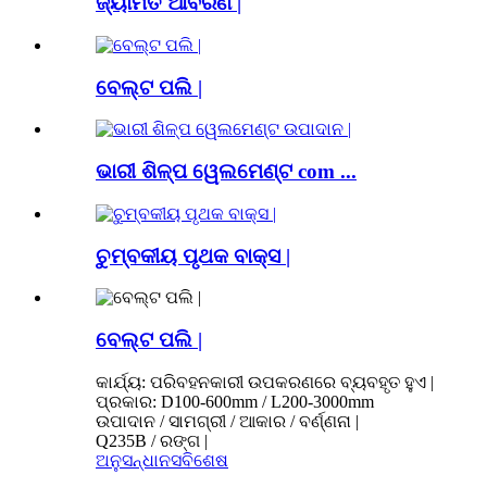
ଜ୍ୟାମିତ ଆବରଣ |
ବେଲ୍ଟ ପଲି |
ଭାରୀ ଶିଳ୍ପ ୱେଲମେଣ୍ଟ com ...
ଚୁମ୍ବକୀୟ ପୃଥକ ବାକ୍ସ |
ବେଲ୍ଟ ପଲି |
କାର୍ଯ୍ୟ: ପରିବହନକାରୀ ଉପକରଣରେ ବ୍ୟବହୃତ ହୁଏ |
ପ୍ରକାର: D100-600mm / L200-3000mm
ଉପାଦାନ / ସାମଗ୍ରୀ / ଆକାର / ବର୍ଣ୍ଣନା |
Q235B / ରଙ୍ଗ |
ଅନୁସନ୍ଧାନ
ସବିଶେଷ