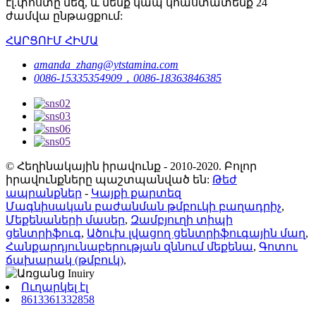
էլ.փոստը մեզ, և մենք կապ կհաստատենք 24
ժամվա ընթացքում:
ՀԱՐՑՈՒՄ ՀԻՄԱ
amanda_zhang@ytstamina.com
0086-15335354909，0086-18363846385
© Հեղինակային իրավունք - 2010-2020. Բոլոր
իրավունքները պաշտպանված են:
Թեժ
ապրանքներ
-
Կայքի քարտեզ
Մագնիսական բաժանման թմբուկի բաղադրիչ
,
Մեքենաների մասեր
,
Զամբյուղի տիպի
ցենտրիֆուգ
,
Ածուխ լվացող ցենտրիֆուգային մաղ
,
Հանքարդյունաբերության զննում մեքենա
,
Գոտու
ճախարակ (թմբուկ)
,
Ուղարկել էլ
8613361332858