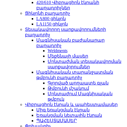
420/610 Վիբրացիոն էկրանի
բաղադրիչներ
Ցիկլոնի բաղադրիչ
LA800 ցիկլոն
LA1150 ցիկլոն
Տեսակավորող սարքավորումների
բաղադրիչ
Մագնիսական բաժանարար
բաղադրիչ
Weldments
Մեքենայի մասեր
Մոնտաժման տեսակավորման
սարքավորումներ
Մագնիսական տարանջատման
թմբուկի բաղադրիչ
Գլորված պողպատե գլան
Թմբուկի մշակում
Մոնտաժում Մագնիսական
թմբուկ
Վիբրացիոն էկրան և պահեստամասեր
Միգ եռակցման էկրան
Եռակցման կետային էկրան
ՊԱՀԵՍՏԱՄԱՍԵՐ
Փոխակրիչ