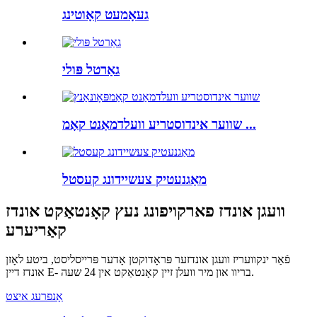
געאָמעט קאָוטינג
גאַרטל פּולי
שווער אינדוסטריע וועלדמאַנט קאָמ ...
מאַגנעטיק צעשיידונג קעסטל
וועגן אונדז פארקויפונג נעץ קאָנטאַקט אונדז
קאַריערע
פֿאַר ינקוועריז וועגן אונדזער פּראָדוקטן אָדער פּרייסליסט, ביטע לאָזן
אונדז דיין E- בריוו און מיר וועלן זיין קאָנטאַקט אין 24 שעה.
אָנפרעג איצט