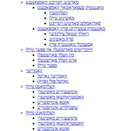
סאָרטינג ויסריכט קאָמפּאָנענט
מאַגנעטיק סעפּאַראַטאָר קאָמפּאָנענט
וועלדמענץ
מאַשינינג טיילן
פֿאַרזאַמלונג סאָרטינג ויסריכט
מאַגנעטיק צעשיידונג פּויק קאָמפּאָנענט
ראָולד שטאָל צילינדער
פּויק מאַשינינג
אַסעמבלי מאַגנעטיק פּויק
ווייברייטינג פאַרשטעלן און ספּער טיילן
מיג וועלד פאַרשטעלן
אָרט וועלד פאַרשטעלן
ספּער טיילן
קאַנווייער
קאַנווייער גאַרטל
גאַרטל פּולי (פּויק)
וועלדמאַנט טיילן
אינזשעניריע מאַשינערי
קאַנסטראַקשאַן מאַשינערי
אַוטאָ אינדוסטריע
שיפּבילדינג אינדוסטריע
וועלדמאַנט טיילן
אינזשעניריע מאַשינערי
קאַנסטראַקשאַן מאַשינערי
אַוטאָ אינדוסטריע