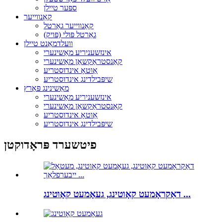
ספּער טיילן
קאַנווייער
קאַנווייער גאַרטל
גאַרטל פּולי (פּויק)
וועלדמאַנט טיילן
אינזשעניריע מאַשינערי
קאַנסטראַקשאַן מאַשינערי
אַוטאָ אינדוסטריע
שיפּבילדינג אינדוסטריע
מאַשינינג פּאַרץ
אינזשעניריע מאַשינערי
קאַנסטראַקשאַן מאַשינערי
אַוטאָ אינדוסטריע
שיפּבילדינג אינדוסטריע
פיטשערד פּראָדוקטן
דאַקראָמעט קאָוטינג, געאָמעט קאָוטינג ...