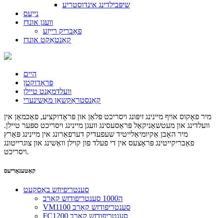
שיפּבילדינג אינדוסטריע
נייַעס
וועגן אונדז
פאַבריק רייַזע
קאָנטאַקט אונדז
היים
פּראָדוקטן
וועלדמאַנט טיילן
קאַנסטראַקשאַן מאַשינערי
מיר פאָקוס אויף מיינינג זיפּונג ויסריכט פּלאַן און פּראָדוקציע, פאַכמאַן אין
וועלדינג און מעטשאַניקאַל פּראַסעסינג וועגן מיינינג ויסריכט ספּער טיילן.
מיר האָבן אַקיומיאַלייטיד שעפעדיק דערפאַרונג אין מיינינג פּאַרץ
פאַבריקייטינג פּראָצעס אין די פעלד פון קוילן וואַשינג און צוגרייטונג
ויסריכט.
קאַטעגאָריעס
סענטריפיוזש באַסקעט
ה1000 סענטריפודזש קאָרב
VM1100 סענטריפודזש קאָרב
FC1200 סענטריפודזש קאָרב