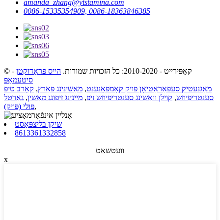
amanda_zhang@ytstamina.com
0086-15335354909, 0086-18363846385
© קאַפּירייט - 2010-2020: כל הזכויות שמורות.
הייס פּראָדוקטן
-
סיטעמאַפּ
מאַגנעטיק סעפּאַראַטיאָן פּויק קאָמפּאָנענט
,
מאַשינינג פּאַרץ
,
קאָרב טיפּ
סענטריפיוזש
,
קוילן וואַשינג סענטריפיוזש זיפּ
,
מיינינג זיפּונג מאַשין
,
גאַרטל
,
פּולי (פּויק)
שיקן בליצפּאָסט
8613361332858
וועטשאַט
x