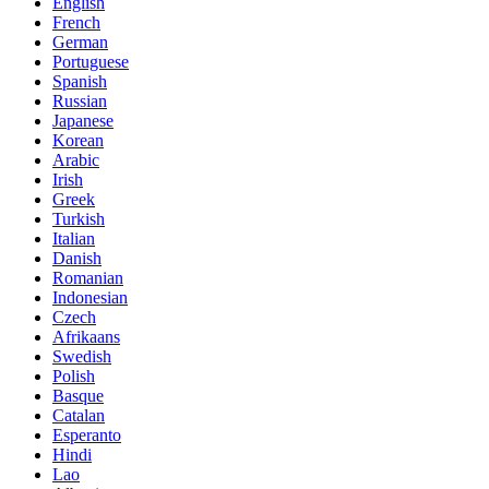
English
French
German
Portuguese
Spanish
Russian
Japanese
Korean
Arabic
Irish
Greek
Turkish
Italian
Danish
Romanian
Indonesian
Czech
Afrikaans
Swedish
Polish
Basque
Catalan
Esperanto
Hindi
Lao