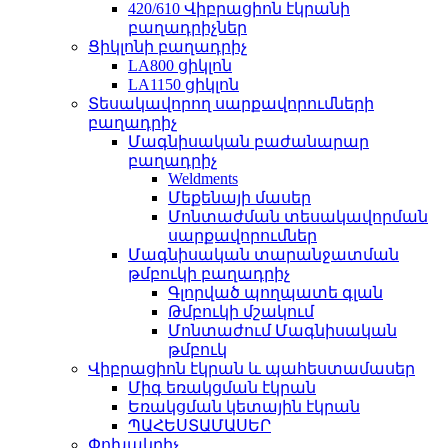
420/610 Վիբրացիոն էկրանի
բաղադրիչներ
Ցիկլոնի բաղադրիչ
LA800 ցիկլոն
LA1150 ցիկլոն
Տեսակավորող սարքավորումների
բաղադրիչ
Մագնիսական բաժանարար
բաղադրիչ
Weldments
Մեքենայի մասեր
Մոնտաժման տեսակավորման
սարքավորումներ
Մագնիսական տարանջատման
թմբուկի բաղադրիչ
Գլորված պողպատե գլան
Թմբուկի մշակում
Մոնտաժում Մագնիսական
թմբուկ
Վիբրացիոն էկրան և պահեստամասեր
Միգ եռակցման էկրան
Եռակցման կետային էկրան
ՊԱՀԵՍՏԱՄԱՍԵՐ
Փոխակրիչ