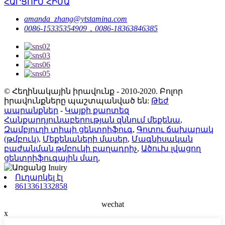
ՀԱՐՑՈՒՄ ՀԻՄԱ
amanda_zhang@ytstamina.com
0086-15335354909，0086-18363846385
© Հեղինակային իրավունք - 2010-2020. Բոլոր
իրավունքները պաշտպանված են:
Թեժ
ապրանքներ
-
Կայքի քարտեզ
Հանքարդյունաբերության զննում մեքենա
,
Զամբյուղի տիպի ցենտրիֆուգ
,
Գոտու ճախարակ
(թմբուկ)
,
Մեքենաների մասեր
,
Մագնիսական
բաժանման թմբուկի բաղադրիչ
,
Ածուխ լվացող
ցենտրիֆուգային մաղ
,
Ուղարկել էլ
8613361332858
wechat
x