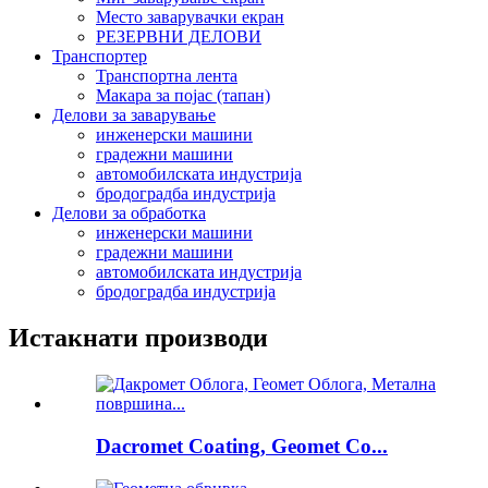
Место заварувачки екран
РЕЗЕРВНИ ДЕЛОВИ
Транспортер
Транспортна лента
Макара за појас (тапан)
Делови за заварување
инженерски машини
градежни машини
автомобилската индустрија
бродоградба индустрија
Делови за обработка
инженерски машини
градежни машини
автомобилската индустрија
бродоградба индустрија
Истакнати производи
Dacromet Coating, Geomet Co...