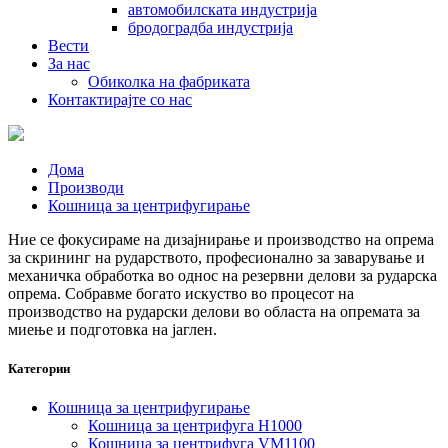
автомобилската индустрија
бродоградба индустрија
Вести
За нас
Обиколка на фабриката
Контактирајте со нас
Дома
Производи
Кошница за центрифугирање
Ние се фокусираме на дизајнирање и производство на опрема
за скрининг на рударството, професионално за заварување и
механичка обработка во однос на резервни делови за рударска
опрема. Собравме богато искуство во процесот на
производство на рударски делови во областа на опремата за
миење и подготовка на јаглен.
Категории
Кошница за центрифугирање
Кошница за центрифуга H1000
Кошница за центрифуга VM1100