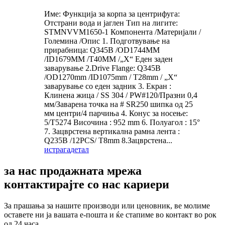
Име: Функција за корпа за центрифуга:
Отстрани вода и јаглен Тип на лигите:
STMNVVM1650-1 Компонента /Материјали /
Големина /Опис 1. Подготвување на
прирабница: Q345B /OD1744MM
/ID1679MM /T40MM /„X“ Еден заден
заварување 2.Drive Flange: Q345B
/OD1270mm /ID1075mm / T28mm / „X“
заварување со еден задник 3. Екран :
Клинена жица / SS 304 / PW#120/Празни 0,4
мм/Заварена точка на # SR250 шипка од 25
мм центри/4 парчиња 4. Конус за носење:
5/T5274 Височина : 952 mm 6. Полуагол : 15°
7. Зацврстена вертикална рамна лента :
Q235B /12PCS/ T8mm 8.Зацврстена...
истрага
детал
за нас продажната мрежа
контактирајте со нас кариери
За прашања за нашите производи или ценовник, ве молиме
оставете ни ја вашата е-пошта и ќе стапиме во контакт во рок
од 24 часа.