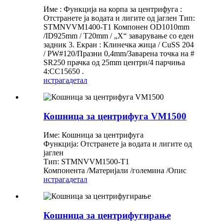
Име : Функција на корпа за центрифуга :
Отстранете ја водата и лигите од јаглен Тип:
STMNVVM1400-T1 Компонен OD1010mm
/ID925mm / T20mm / „X“ заварување со еден
задник 3. Екран : Клинечка жица / CuSS 204
/ PW#120/Празни 0,4mm/Заварена точка на #
SR250 прачка од 25mm центри/4 парчиња
4:СС15650 .
истрага
детал
Кошница за центрифуга VM1500
Име: Кошница за центрифуга
Функција: Отстранете ја водата и лигите од
јаглен
Тип: STMNVVM1500-T1
Компонента /Материјали /големина /Опис
истрага
детал
Кошница за центрифугирање