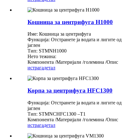
Кошница за центрифуга H1000
Име: Кошница за центрифуга
Функција: Отстранете ја водата и лигите од
јаглен
Тип: STMNH1000
Нето тежина:
Компонента /Материјали /големина /Опис
истрага
детал
Корпа за центрифуга HFC1300
Функција: Отстранете ја водата и лигите од
јаглен
Тип: STMNCHFC1300 –T1
Компонента /Материјали /големина /Опис
истрага
детал