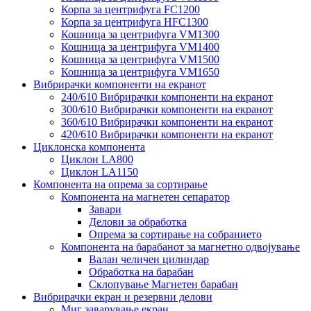
Корпа за центрифуга FC1200
Корпа за центрифуга HFC1300
Кошница за центрифуга VM1300
Кошница за центрифуга VM1400
Кошница за центрифуга VM1500
Кошница за центрифуга VM1650
Вибрирачки компоненти на екранот
240/610 Вибрирачки компоненти на екранот
300/610 Вибрирачки компоненти на екранот
360/610 Вибрирачки компоненти на екранот
420/610 Вибрирачки компоненти на екранот
Циклонска компонента
Циклон LA800
Циклон LA1150
Компонента на опрема за сортирање
Компонента на магнетен сепаратор
Завари
Делови за обработка
Опрема за сортирање на собранието
Компонента на барабанот за магнетно одвојување
Валан челичен цилиндар
Обработка на барабан
Склопување Магнетен барабан
Вибрирачки екран и резервни делови
Миг заварување екран