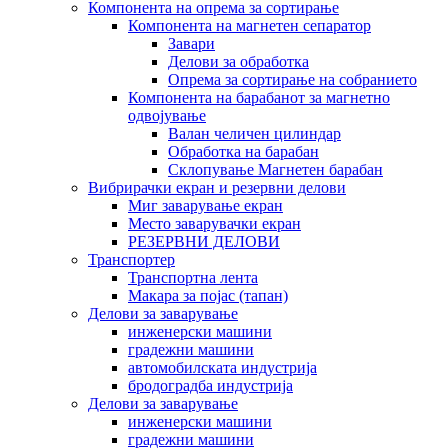
Компонента на опрема за сортирање
Компонента на магнетен сепаратор
Завари
Делови за обработка
Опрема за сортирање на собранието
Компонента на барабанот за магнетно
одвојување
Валан челичен цилиндар
Обработка на барабан
Склопување Магнетен барабан
Вибрирачки екран и резервни делови
Миг заварување екран
Место заварувачки екран
РЕЗЕРВНИ ДЕЛОВИ
Транспортер
Транспортна лента
Макара за појас (тапан)
Делови за заварување
инженерски машини
градежни машини
автомобилската индустрија
бродоградба индустрија
Делови за заварување
инженерски машини
градежни машини