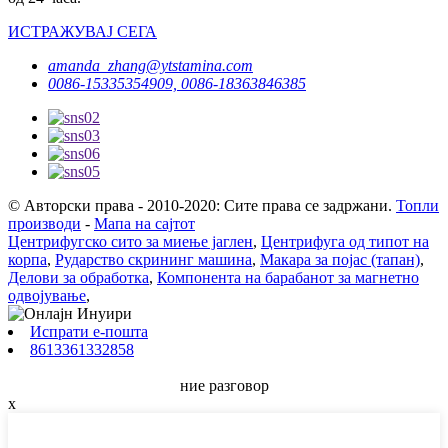
ИСТРАЖУВАЈ СЕГА
amanda_zhang@ytstamina.com
0086-15335354909, 0086-18363846385
© Авторски права - 2010-2020: Сите права се задржани.
Топли
производи
-
Мапа на сајтот
Центрифугско сито за миење јаглен
,
Центрифуга од типот на
корпа
,
Рударство скрининг машина
,
Макара за појас (тапан)
,
Делови за обработка
,
Компонента на барабанот за магнетно
одвојување
,
Испрати е-пошта
8613361332858
ние разговор
x