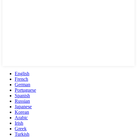
English
French
German
Portuguese
Spanish
Russian
Japanese
Korean
Arabic
Irish
Greek
Turkish