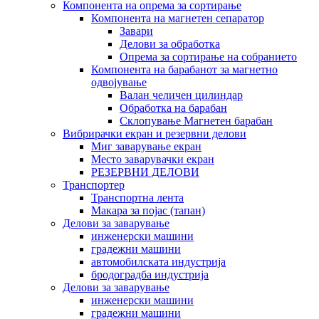
Компонента на опрема за сортирање
Компонента на магнетен сепаратор
Завари
Делови за обработка
Опрема за сортирање на собранието
Компонента на барабанот за магнетно
одвојување
Валан челичен цилиндар
Обработка на барабан
Склопување Магнетен барабан
Вибрирачки екран и резервни делови
Миг заварување екран
Место заварувачки екран
РЕЗЕРВНИ ДЕЛОВИ
Транспортер
Транспортна лента
Макара за појас (тапан)
Делови за заварување
инженерски машини
градежни машини
автомобилската индустрија
бродоградба индустрија
Делови за заварување
инженерски машини
градежни машини