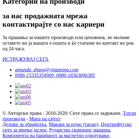
Категории на производи
за нас продажната мрежа
контактирајте со нас кариери
За прашања за нашите производи или ценовник, ве молиме
оставете ни ја вашата е-пошта и ќе стапиме во контакт во рок
од 24 часа.
ИСТРАЖУВАЈ СЕГА
amanda_zhang@ytstamina.com
0086-15335354909, 0086-18363846385
© Авторски права - 2010-2020: Сите права се задржани.
Топли
производи
-
Мапа на сајтот
Делови за обработка
,
Макара за појас (тапан)
,
Центрифугско
сито за миење јаглен
,
Рударство скрининг машина
,
Компонента на барабанот за магнетно одвојување
,