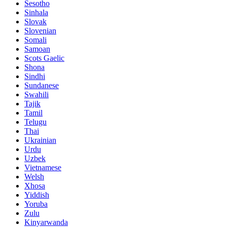
Sesotho
Sinhala
Slovak
Slovenian
Somali
Samoan
Scots Gaelic
Shona
Sindhi
Sundanese
Swahili
Tajik
Tamil
Telugu
Thai
Ukrainian
Urdu
Uzbek
Vietnamese
Welsh
Xhosa
Yiddish
Yoruba
Zulu
Kinyarwanda