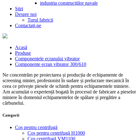
industria construcţiilor navale
Ştiri
Despre noi
Turul fabricii
Contactaţi-ne
Acasă
Produse
Componentele ecranului vibrator
Componente ecran vibrator 300/610
Ne concentrăm pe proiectarea și producția de echipamente de
screening minier, profesionist în sudare și prelucrare mecanică în
ceea ce privește piesele de schimb pentru echipamentele miniere.
Am acumulat o experiență bogată în procesul de fabricare a pieselor
miniere în domeniul echipamentelor de spălare și pregătire a
cărbunelui.
Categorii
Coș pentru centrifugă
Coș pentru centrifugă H1000
Coș centrifugă VM1100