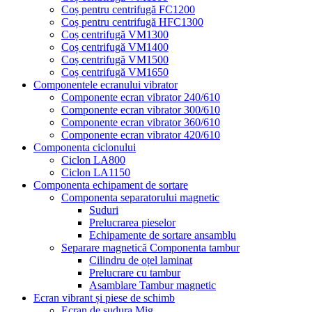
Coș pentru centrifugă FC1200
Coș pentru centrifugă HFC1300
Coș centrifugă VM1300
Coș centrifugă VM1400
Coș centrifugă VM1500
Coș centrifugă VM1650
Componentele ecranului vibrator
Componente ecran vibrator 240/610
Componente ecran vibrator 300/610
Componente ecran vibrator 360/610
Componente ecran vibrator 420/610
Componenta ciclonului
Ciclon LA800
Ciclon LA1150
Componenta echipament de sortare
Componenta separatorului magnetic
Suduri
Prelucrarea pieselor
Echipamente de sortare ansamblu
Separare magnetică Componenta tambur
Cilindru de oțel laminat
Prelucrare cu tambur
Asamblare Tambur magnetic
Ecran vibrant și piese de schimb
Ecran de sudura Mig