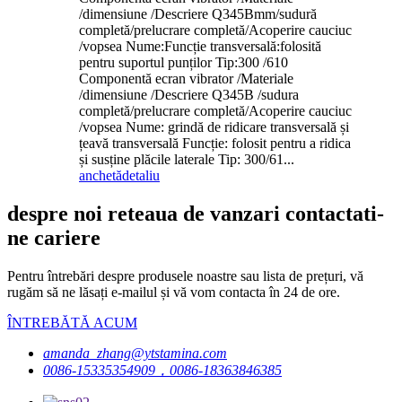
/dimensiune /Descriere Q345Bmm/sudură
completă/prelucrare completă/Acoperire cauciuc
/vopsea Nume:Funcție transversală:folosită
pentru suportul punților Tip:300 /610
Componentă ecran vibrator /Materiale
/dimensiune /Descriere Q345B /sudura
completă/prelucrare completă/Acoperire cauciuc
/vopsea Nume: grindă de ridicare transversală și
țeavă transversală Funcție: folosit pentru a ridica
și susține plăcile laterale Tip: 300/61...
anchetă
detaliu
despre noi reteaua de vanzari contactati-
ne cariere
Pentru întrebări despre produsele noastre sau lista de prețuri, vă
rugăm să ne lăsați e-mailul și vă vom contacta în 24 de ore.
ÎNTREBĂTĂ ACUM
amanda_zhang@ytstamina.com
0086-15335354909，0086-18363846385