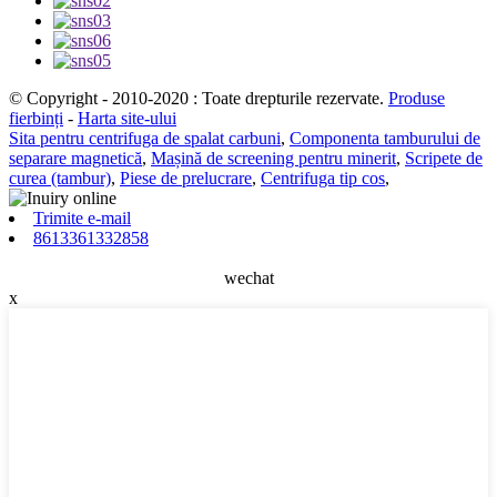
© Copyright - 2010-2020 : Toate drepturile rezervate.
Produse
fierbinți
-
Harta site-ului
Sita pentru centrifuga de spalat carbuni
,
Componenta tamburului de
separare magnetică
,
Mașină de screening pentru minerit
,
Scripete de
curea (tambur)
,
Piese de prelucrare
,
Centrifuga tip cos
,
Trimite e-mail
8613361332858
wechat
x