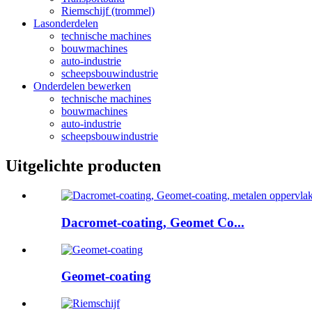
Riemschijf (trommel)
Lasonderdelen
technische machines
bouwmachines
auto-industrie
scheepsbouwindustrie
Onderdelen bewerken
technische machines
bouwmachines
auto-industrie
scheepsbouwindustrie
Uitgelichte producten
Dacromet-coating, Geomet Co...
Geomet-coating