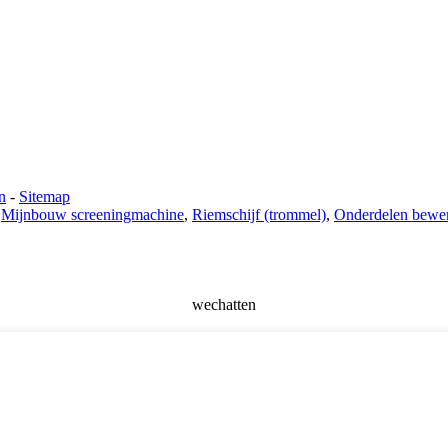
n
-
Sitemap
,
Mijnbouw screeningmachine
,
Riemschijf (trommel)
,
Onderdelen bewe
wechatten