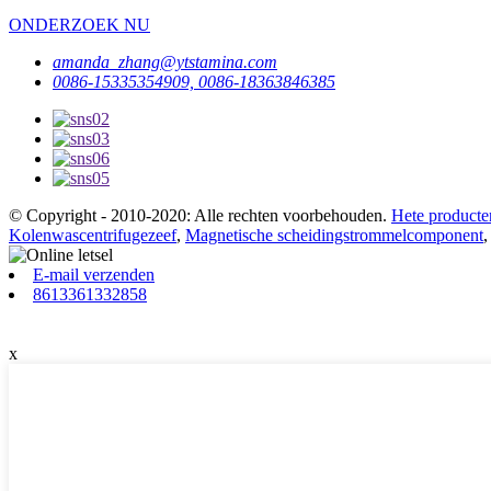
ONDERZOEK NU
amanda_zhang@ytstamina.com
0086-15335354909, 0086-18363846385
© Copyright - 2010-2020: Alle rechten voorbehouden.
Hete producte
Kolenwascentrifugezeef
,
Magnetische scheidingstrommelcomponent
E-mail verzenden
8613361332858
x