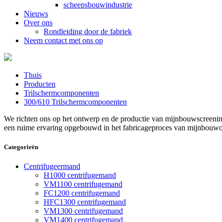
scheepsbouwindustrie
Nieuws
Over ons
Rondleiding door de fabriek
Neem contact met ons op
Thuis
Producten
Trilschermcomponenten
300/610 Trilschermcomponenten
We richten ons op het ontwerp en de productie van mijnbouwscreenin
een ruime ervaring opgebouwd in het fabricageproces van mijnbouwon
Categorieën
Centrifugeermand
H1000 centrifugemand
VM1100 centrifugemand
FC1200 centrifugemand
HFC1300 centrifugemand
VM1300 centrifugemand
VM1400 centrifugemand