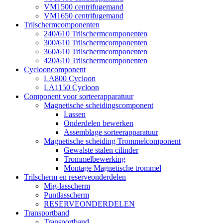
VM1500 centrifugemand
VM1650 centrifugemand
Trilschermcomponenten
240/610 Trilschermcomponenten
300/610 Trilschermcomponenten
360/610 Trilschermcomponenten
420/610 Trilschermcomponenten
Cyclooncomponent
LA800 Cycloon
LA1150 Cycloon
Component voor sorteerapparatuur
Magnetische scheidingscomponent
Lassen
Onderdelen bewerken
Assemblage sorteerapparatuur
Magnetische scheiding Trommelcomponent
Gewalste stalen cilinder
Trommelbewerking
Montage Magnetische trommel
Trilscherm en reserveonderdelen
Mig-lasscherm
Puntlasscherm
RESERVEONDERDELEN
Transportband
Transportband