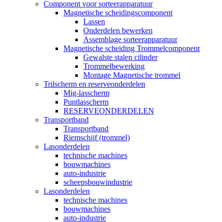
Component voor sorteerapparatuur
Magnetische scheidingscomponent
Lassen
Onderdelen bewerken
Assemblage sorteerapparatuur
Magnetische scheiding Trommelcomponent
Gewalste stalen cilinder
Trommelbewerking
Montage Magnetische trommel
Trilscherm en reserveonderdelen
Mig-lasscherm
Puntlasscherm
RESERVEONDERDELEN
Transportband
Transportband
Riemschijf (trommel)
Lasonderdelen
technische machines
bouwmachines
auto-industrie
scheepsbouwindustrie
Lasonderdelen
technische machines
bouwmachines
auto-industrie