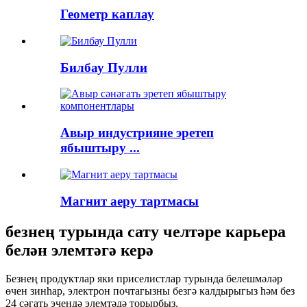
Геометр каплау
Билбау Пулли
Авыр индустрияне эретеп
ябыштыру ...
Магнит аеру тартмасы
безнең турында сату челтәре карьера
белән элемтәгә керә
Безнең продуктлар яки приселистлар турында белешмәләр
өчен зинһар, электрон почтагызны безгә калдырыгыз һәм без
24 сәгать эчендә элемтәдә торырбыз.