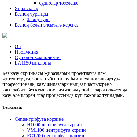
суднолар төзелеше
Яңалыклар
Безнең турында
Завод туры
Безнең белән элемтәгә керегез
Өй
Продукция
Cyиклон компоненты
LA1150 циклоны
Без казу скринкасы җиһазларын проектлауга һәм
җитештерүгә, эретеп ябыштыру һәм механик эшкәртүдә
профессиональ, казу җиһазларының запчастьләренә
кагылабыз. Без күмер юу һәм әзерләү җиһазлары өлкәсендә
казу өлешләрен ясау процессында күп тәҗрибә тупладык.
Төркемнәр
Centентрифуга кәрзине
H1000 центрифуга кәрзин
VM1100 центрифуга кәрзин
FC1200 центрифуга кәрзин