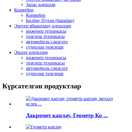
Запас өлешләр
Конвейер
Конвейер
Билбау Пулли (барабан)
Эретеп ябыштыру өлешләре
инженер техникасы
төзелеш техникасы
автомобиль сәнәгате
суднолар төзелеше
Эшләү өлешләре
инженер техникасы
төзелеш техникасы
автомобиль сәнәгате
суднолар төзелеше
Күрсәтелгән продуктлар
Дакромет каплау, Геометр Ко ...