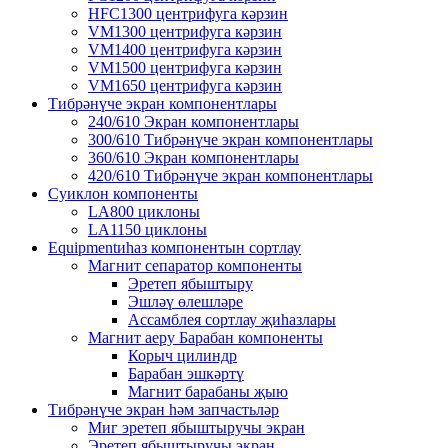
HFC1300 центрифуга кәрзин
VM1300 центрифуга кәрзин
VM1400 центрифуга кәрзин
VM1500 центрифуга кәрзин
VM1650 центрифуга кәрзин
Тибрәнүче экран компонентлары
240/610 Экран компонентлары
300/610 Тибрәнүче экран компонентлары
360/610 Экран компонентлары
420/610 Тибрәнүче экран компонентлары
Cyиклон компоненты
LA800 циклоны
LA1150 циклоны
Equipmentиһаз компонентын сортлау
Магнит сепаратор компоненты
Эретеп ябыштыру
Эшләү өлешләре
Ассамблея сортлау җиһазлары
Магнит аеру Барабан компоненты
Корыч цилиндр
Барабан эшкәртү
Магнит барабаны җыю
Тибрәнүче экран һәм запчастьләр
Миг эретеп ябыштыручы экран
Эретеп ябыштыручы экран