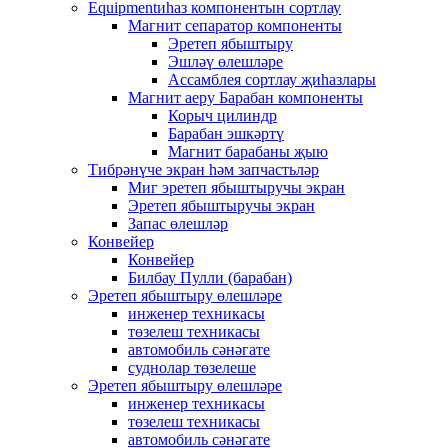
Equipmentиһаз компонентын сортлау
Магнит сепаратор компоненты
Эретеп ябыштыру
Эшләү өлешләре
Ассамблея сортлау җиһазлары
Магнит аеру Барабан компоненты
Корыч цилиндр
Барабан эшкәртү
Магнит барабаны җыю
Тибрәнүче экран һәм запчастьләр
Миг эретеп ябыштыручы экран
Эретеп ябыштыручы экран
Запас өлешләр
Конвейер
Конвейер
Билбау Пулли (барабан)
Эретеп ябыштыру өлешләре
инженер техникасы
төзелеш техникасы
автомобиль сәнәгате
суднолар төзелеше
Эретеп ябыштыру өлешләре
инженер техникасы
төзелеш техникасы
автомобиль сәнәгате