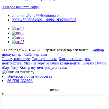
Хәзерге вакытта сорау
amanda_zhang@ytstamina.com
0086-15335354909，0086-18363846385
© Copyright - 2010-2020: Барлык хокуклар сакланган.
Кайнар
продуктлар
-
Сайт картасы
Эшләү өлешләре
,
Тау скринкасы
,
Кәрзин тибындагы
центрифуга
,
Магнит аеру барабан компоненты
,
Билбау Пулли
(барабан)
,
Көмер юу центрифуга кулы
,
Электрон почта җибәрегез
8613361332858
вечат
x