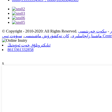
ر
-
بېكەت خەرىتىسى
© Copyright - 2010-2020: All Rights Reserved.
ى Centrifuge
ماشىنا زاپچاسلىرى
,
كان تەكشۈرۈش ماشىنىسى
,
ئېلېكترونلۇق خەت ئەۋەتىڭ
8613361332858
x