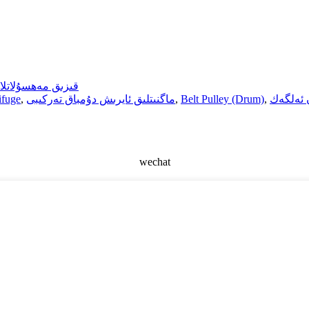
قىزىق مەھسۇلاتلا
 ئەلگەك
,
Belt Pulley (Drum)
,
ماگنىتلىق ئايرىش دۇمباق تەركىبى
,
سېۋەت تىپ
wechat