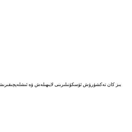
بىز كان تەكشۈرۈش ئۈسكۈنىلىرىنى لايىھىلەش ۋە ئىشلەپچىقىرىشق