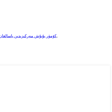
,
كۆمۈر يۇيۇش مەركىزىدىن ياسالغان