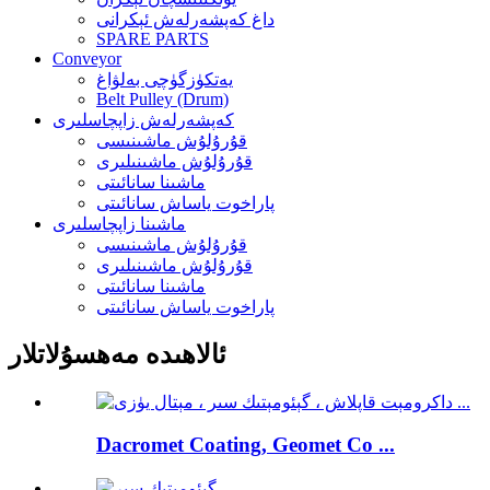
داغ كەپشەرلەش ئېكرانى
SPARE PARTS
Conveyor
يەتكۈزگۈچى بەلۋاغ
Belt Pulley (Drum)
كەپشەرلەش زاپچاسلىرى
قۇرۇلۇش ماشىنىسى
قۇرۇلۇش ماشىنىلىرى
ماشىنا سانائىتى
پاراخوت ياساش سانائىتى
ماشىنا زاپچاسلىرى
قۇرۇلۇش ماشىنىسى
قۇرۇلۇش ماشىنىلىرى
ماشىنا سانائىتى
پاراخوت ياساش سانائىتى
ئالاھىدە مەھسۇلاتلار
Dacromet Coating, Geomet Co ...