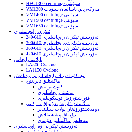
HFC1300 centrifuge سېۋىتى
VM1300 مەركەزدىن ياسالغان سېۋەت
VM1400 centrifuge سېۋىتى
VM1500 centrifuge سېۋىتى
VM1650 centrifuge سېۋىتى
ئېكران زاپچاسلىرى
240/610 تەۋرىنىش ئېكران زاپچاسلىرى
300/610 تەۋرىنىش ئېكران زاپچاسلىرى
360/610 تەۋرىنىش ئېكران زاپچاسلىرى
420/610 تەۋرىنىش ئېكران زاپچاسلىرى
ئايلانما زاپچاس
LA800 Cyclone
LA1150 Cyclone
ئۈسكۈنىلەرنىڭ زاپچاسلىرىنى رەتلەش
ماگنىتلىق ئايرىغۇچ
كەپشەرلەش
ماشىنا زاپچاسلىرى
قۇراشتۇرۇش ئۈسكۈنىلىرى
ماگنىتلىق ئايرىش دۇمباق تەركىبى
دومىلاشتۇرۇلغان پولات سىلىندىر
دۇمباق پىششىقلاش
مەجلىس ماگنىتلىق دۇمباق
تەۋرىنىش ئېكرانى ۋە زاپچاسلىرى
يۆتكىلىشچان ئېكران