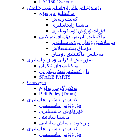
LA1150 Cyclone
ئۈسكۈنىلەرنىڭ زاپچاسلىرىنى رەتلەش
ماگنىتلىق ئايرىغۇچ
كەپشەرلەش
ماشىنا زاپچاسلىرى
قۇراشتۇرۇش ئۈسكۈنىلىرى
ماگنىتلىق ئايرىش دۇمباق تەركىبى
دومىلاشتۇرۇلغان پولات سىلىندىر
دۇمباق پىششىقلاش
مەجلىس ماگنىتلىق دۇمباق
تەۋرىنىش ئېكرانى ۋە زاپچاسلىرى
يۆتكىلىشچان ئېكران
داغ كەپشەرلەش ئېكرانى
SPARE PARTS
Conveyor
يەتكۈزگۈچى بەلۋاغ
Belt Pulley (Drum)
كەپشەرلەش زاپچاسلىرى
قۇرۇلۇش ماشىنىسى
قۇرۇلۇش ماشىنىلىرى
ماشىنا سانائىتى
پاراخوت ياساش سانائىتى
كەپشەرلەش زاپچاسلىرى
قۇرۇلۇش ماشىنىسى