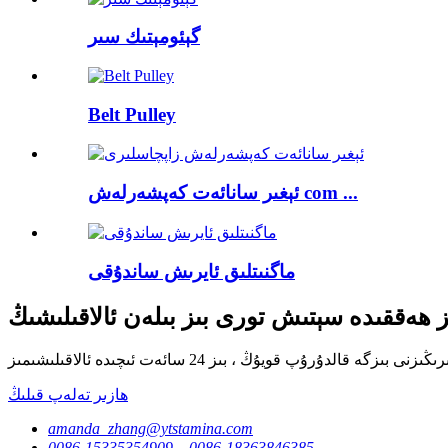
گېئومېتىك سىر
Belt Pulley
ئېغىر سانائەت كەپشەرلەش com ...
ماگنىتلىق ئايرىش ساندۇقى
ز ھەققىدە سېتىش تورى بىز بىلەن ئالاقىلىشىڭ
ھازىر تەلەپ قىلىڭ
amanda_zhang@ytstamina.com
0086-15335354909，0086-18363846385