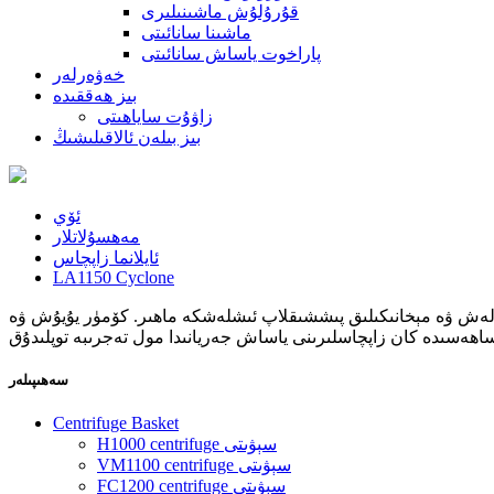
قۇرۇلۇش ماشىنىلىرى
ماشىنا سانائىتى
پاراخوت ياساش سانائىتى
خەۋەرلەر
بىز ھەققىدە
زاۋۇت ساياھىتى
بىز بىلەن ئالاقىلىشىڭ
ئۆي
مەھسۇلاتلار
ئايلانما زاپچاس
LA1150 Cyclone
ەرلەش ۋە مېخانىكىلىق پىششىقلاپ ئىشلەشكە ماھىر. كۆمۈر يۇيۇش ۋە
سەھىپىلەر
Centrifuge Basket
H1000 centrifuge سېۋىتى
VM1100 centrifuge سېۋىتى
FC1200 centrifuge سېۋىتى