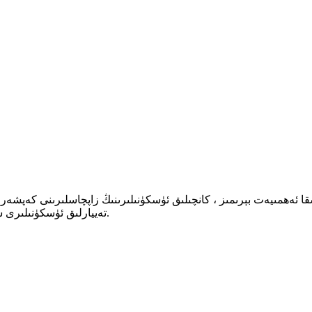
ا ئەھمىيەت بېرىمىز ، كانچىلىق ئۈسكۈنىلىرىنىڭ زاپچاسلىرىنى كەپش
تەييارلىق ئۈسكۈنىلىرى ساھەسىدە كان زاپچاسلىرىنى ياساش جەريانىدا مول تەجرىبە توپلىدۇق.