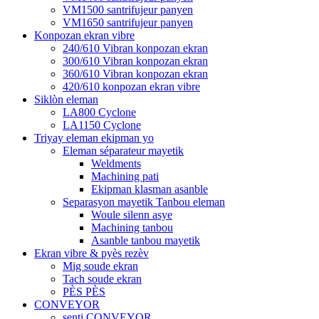
VM1500 santrifujeur panyen
VM1650 santrifujeur panyen
Konpozan ekran vibre
240/610 Vibran konpozan ekran
300/610 Vibran konpozan ekran
360/610 Vibran konpozan ekran
420/610 konpozan ekran vibre
Siklòn eleman
LA800 Cyclone
LA1150 Cyclone
Triyay eleman ekipman yo
Eleman séparateur mayetik
Weldments
Machining pati
Ekipman klasman asanble
Separasyon mayetik Tanbou eleman
Woule silenn asye
Machining tanbou
Asanble tanbou mayetik
Ekran vibre & pyès rezèv
Mig soude ekran
Tach soude ekran
PÈS PÈS
CONVEYOR
senti CONVEYOR