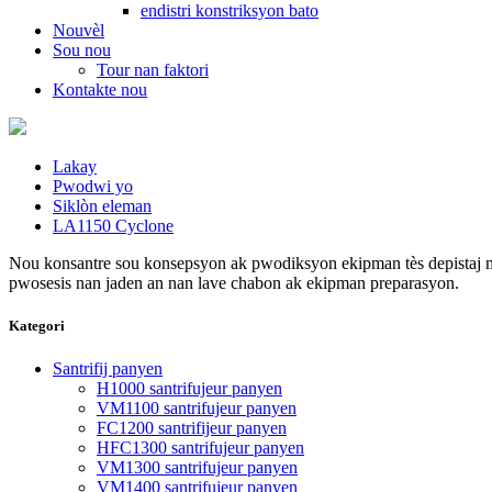
endistri konstriksyon bato
Nouvèl
Sou nou
Tour nan faktori
Kontakte nou
Lakay
Pwodwi yo
Siklòn eleman
LA1150 Cyclone
Nou konsantre sou konsepsyon ak pwodiksyon ekipman tès depistaj m
pwosesis nan jaden an nan lave chabon ak ekipman preparasyon.
Kategori
Santrifij panyen
H1000 santrifujeur panyen
VM1100 santrifujeur panyen
FC1200 santrifijeur panyen
HFC1300 santrifujeur panyen
VM1300 santrifujeur panyen
VM1400 santrifujeur panyen