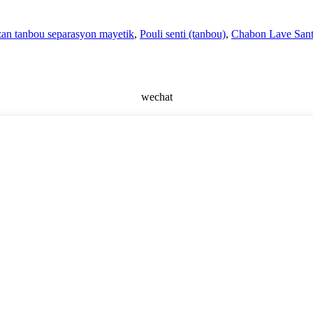
an tanbou separasyon mayetik
,
Pouli senti (tanbou)
,
Chabon Lave Santr
wechat