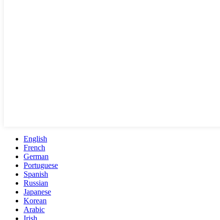
English
French
German
Portuguese
Spanish
Russian
Japanese
Korean
Arabic
Irish