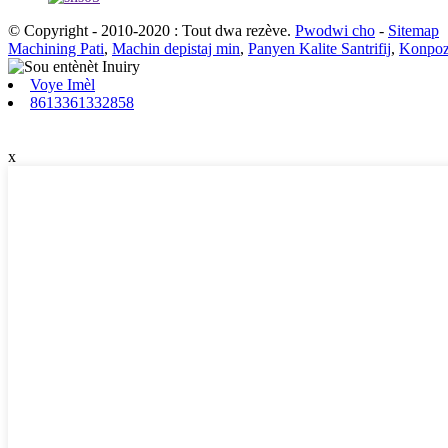
© Copyright - 2010-2020 : Tout dwa rezève.
Pwodwi cho
-
Sitemap
Machining Pati
,
Machin depistaj min
,
Panyen Kalite Santrifij
,
Konpoz
Voye Imèl
8613361332858
x