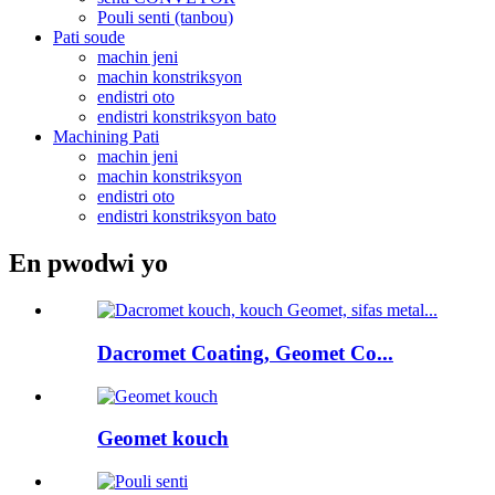
Pouli senti (tanbou)
Pati soude
machin jeni
machin konstriksyon
endistri oto
endistri konstriksyon bato
Machining Pati
machin jeni
machin konstriksyon
endistri oto
endistri konstriksyon bato
En pwodwi yo
Dacromet Coating, Geomet Co...
Geomet kouch