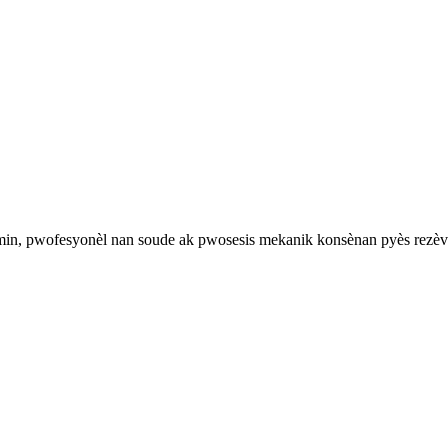
in, pwofesyonèl nan soude ak pwosesis mekanik konsènan pyès rezèv 