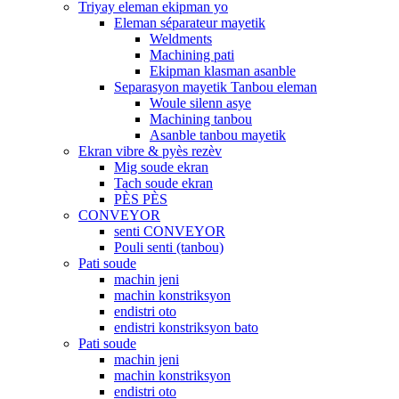
Triyay eleman ekipman yo
Eleman séparateur mayetik
Weldments
Machining pati
Ekipman klasman asanble
Separasyon mayetik Tanbou eleman
Woule silenn asye
Machining tanbou
Asanble tanbou mayetik
Ekran vibre & pyès rezèv
Mig soude ekran
Tach soude ekran
PÈS PÈS
CONVEYOR
senti CONVEYOR
Pouli senti (tanbou)
Pati soude
machin jeni
machin konstriksyon
endistri oto
endistri konstriksyon bato
Pati soude
machin jeni
machin konstriksyon
endistri oto