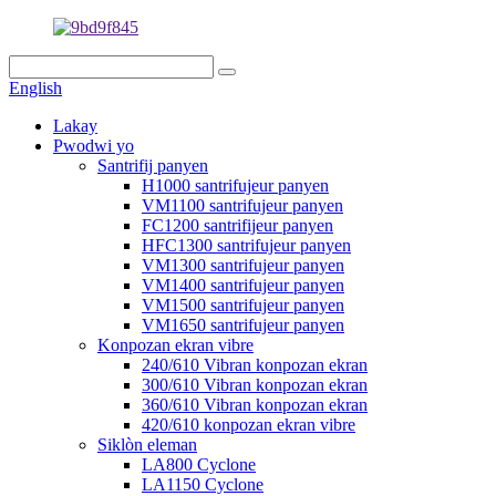
English
Lakay
Pwodwi yo
Santrifij panyen
H1000 santrifujeur panyen
VM1100 santrifujeur panyen
FC1200 santrifijeur panyen
HFC1300 santrifujeur panyen
VM1300 santrifujeur panyen
VM1400 santrifujeur panyen
VM1500 santrifujeur panyen
VM1650 santrifujeur panyen
Konpozan ekran vibre
240/610 Vibran konpozan ekran
300/610 Vibran konpozan ekran
360/610 Vibran konpozan ekran
420/610 konpozan ekran vibre
Siklòn eleman
LA800 Cyclone
LA1150 Cyclone