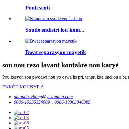
Pouli senti
Soude endistri lou kom...
Bwat separasyon mayetik
sou nou rezo lavant kontakte nou karyè
Pou kesyon sou pwodwi nou yo oswa lis pri, tanpri kite imel ou a ba 
ENKÒT KOUNYE A
amanda_zhang@ytstamina.com
0086-15335354909，0086-18363846385