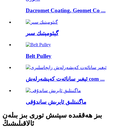
Dacromet Coating, Geomet Co ...
گېئومېتىك سىر
Belt Pulley
ئېغىر سانائەت كەپشەرلەش com ...
ماگنىتلىق ئايرىش ساندۇقى
بىز ھەققىدە سېتىش تورى بىز بىلەن
ئالاقىلىشىڭ