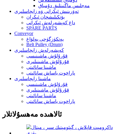
مەجلىس ماگنىتلىق دۇمباق
تەۋرىنىش ئېكرانى ۋە زاپچاسلىرى
يۆتكىلىشچان ئېكران
داغ كەپشەرلەش ئېكرانى
SPARE PARTS
Conveyor
يەتكۈزگۈچى بەلۋاغ
Belt Pulley (Drum)
كەپشەرلەش زاپچاسلىرى
قۇرۇلۇش ماشىنىسى
قۇرۇلۇش ماشىنىلىرى
ماشىنا سانائىتى
پاراخوت ياساش سانائىتى
ماشىنا زاپچاسلىرى
قۇرۇلۇش ماشىنىسى
قۇرۇلۇش ماشىنىلىرى
ماشىنا سانائىتى
پاراخوت ياساش سانائىتى
ئالاھىدە مەھسۇلاتلار