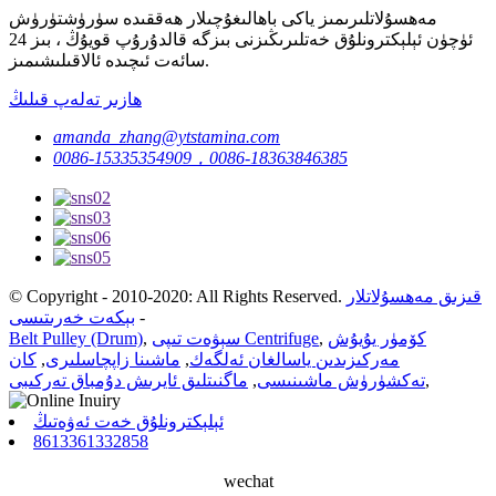
مەھسۇلاتلىرىمىز ياكى باھالىغۇچىلار ھەققىدە سۈرۈشتۈرۈش
ئۈچۈن ئېلېكترونلۇق خەتلىرىڭىزنى بىزگە قالدۇرۇپ قويۇڭ ، بىز 24
سائەت ئىچىدە ئالاقىلىشىمىز.
ھازىر تەلەپ قىلىڭ
amanda_zhang@ytstamina.com
0086-15335354909，0086-18363846385
قىزىق مەھسۇلاتلار
© Copyright - 2010-2020: All Rights Reserved.
-
بېكەت خەرىتىسى
كۆمۈر يۇيۇش
,
سېۋەت تىپى Centrifuge
,
Belt Pulley (Drum)
مەركىزىدىن ياسالغان ئەلگەك
,
ماشىنا زاپچاسلىرى
,
كان
,
تەكشۈرۈش ماشىنىسى
,
ماگنىتلىق ئايرىش دۇمباق تەركىبى
ئېلېكترونلۇق خەت ئەۋەتىڭ
8613361332858
wechat