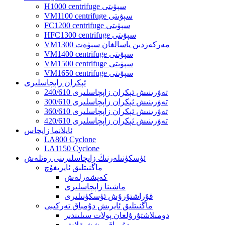
H1000 centrifuge سېۋىتى
VM1100 centrifuge سېۋىتى
FC1200 centrifuge سېۋىتى
HFC1300 centrifuge سېۋىتى
VM1300 مەركەزدىن ياسالغان سېۋەت
VM1400 centrifuge سېۋىتى
VM1500 centrifuge سېۋىتى
VM1650 centrifuge سېۋىتى
ئېكران زاپچاسلىرى
240/610 تەۋرىنىش ئېكران زاپچاسلىرى
300/610 تەۋرىنىش ئېكران زاپچاسلىرى
360/610 تەۋرىنىش ئېكران زاپچاسلىرى
420/610 تەۋرىنىش ئېكران زاپچاسلىرى
ئايلانما زاپچاس
LA800 Cyclone
LA1150 Cyclone
ئۈسكۈنىلەرنىڭ زاپچاسلىرىنى رەتلەش
ماگنىتلىق ئايرىغۇچ
كەپشەرلەش
ماشىنا زاپچاسلىرى
قۇراشتۇرۇش ئۈسكۈنىلىرى
ماگنىتلىق ئايرىش دۇمباق تەركىبى
دومىلاشتۇرۇلغان پولات سىلىندىر
دۇمباق پىششىقلاش