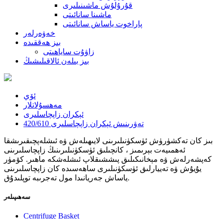
قۇرۇلۇش ماشىنىلىرى
ماشىنا سانائىتى
پاراخوت ياساش سانائىتى
خەۋەرلەر
بىز ھەققىدە
زاۋۇت ساياھىتى
بىز بىلەن ئالاقىلىشىڭ
ئۆي
مەھسۇلاتلار
ئېكران زاپچاسلىرى
420/610 تەۋرىنىش ئېكران زاپچاسلىرى
بىز كان تەكشۈرۈش ئۈسكۈنىلىرىنى لايىھىلەش ۋە ئىشلەپچىقىرىشقا
ئەھمىيەت بېرىمىز ، كانچىلىق ئۈسكۈنىلىرىنىڭ زاپچاسلىرىنى
كەپشەرلەش ۋە مېخانىكىلىق پىششىقلاپ ئىشلەشكە ماھىر. كۆمۈر
يۇيۇش ۋە تەييارلىق ئۈسكۈنىلىرى ساھەسىدە كان زاپچاسلىرىنى
ياساش جەريانىدا مول تەجرىبە توپلىدۇق.
سەھىپىلەر
Centrifuge Basket