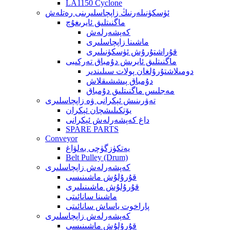
LA1150 Cyclone
ئۈسكۈنىلەرنىڭ زاپچاسلىرىنى رەتلەش
ماگنىتلىق ئايرىغۇچ
كەپشەرلەش
ماشىنا زاپچاسلىرى
قۇراشتۇرۇش ئۈسكۈنىلىرى
ماگنىتلىق ئايرىش دۇمباق تەركىبى
دومىلاشتۇرۇلغان پولات سىلىندىر
دۇمباق پىششىقلاش
مەجلىس ماگنىتلىق دۇمباق
تەۋرىنىش ئېكرانى ۋە زاپچاسلىرى
يۆتكىلىشچان ئېكران
داغ كەپشەرلەش ئېكرانى
SPARE PARTS
Conveyor
يەتكۈزگۈچى بەلۋاغ
Belt Pulley (Drum)
كەپشەرلەش زاپچاسلىرى
قۇرۇلۇش ماشىنىسى
قۇرۇلۇش ماشىنىلىرى
ماشىنا سانائىتى
پاراخوت ياساش سانائىتى
كەپشەرلەش زاپچاسلىرى
قۇرۇلۇش ماشىنىسى