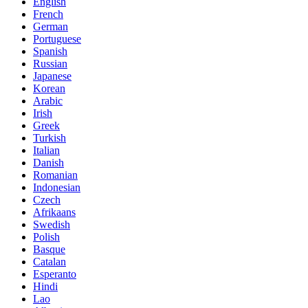
English
French
German
Portuguese
Spanish
Russian
Japanese
Korean
Arabic
Irish
Greek
Turkish
Italian
Danish
Romanian
Indonesian
Czech
Afrikaans
Swedish
Polish
Basque
Catalan
Esperanto
Hindi
Lao