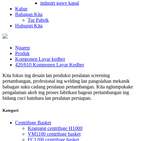
industri gawe kapal
Kabar
Babagan Kita
Tur Pabrik
Hubungi Kita
Ngarep
Produk
Komponen Layar kedher
420/610 Komponen Layar Kedher
Kita fokus ing desain lan produksi peralatan screening
pertambangan, profesional ing welding lan pangolahan mekanik
babagan suku cadang peralatan pertambangan. Kita nglumpukake
pengalaman akeh ing proses fabrikasi bagean pertambangan ing
bidang cuci batubara lan peralatan persiapan.
Kategori
Centrifuge Basket
Kranjang centrifuge H1000
VM1100 centrifuge basket
FC1200 centrifuge basket