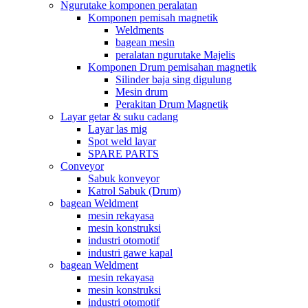
Ngurutake komponen peralatan
Komponen pemisah magnetik
Weldments
bagean mesin
peralatan ngurutake Majelis
Komponen Drum pemisahan magnetik
Silinder baja sing digulung
Mesin drum
Perakitan Drum Magnetik
Layar getar & suku cadang
Layar las mig
Spot weld layar
SPARE PARTS
Conveyor
Sabuk konveyor
Katrol Sabuk (Drum)
bagean Weldment
mesin rekayasa
mesin konstruksi
industri otomotif
industri gawe kapal
bagean Weldment
mesin rekayasa
mesin konstruksi
industri otomotif