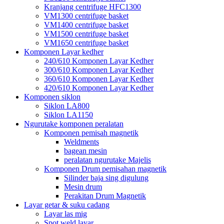
Kranjang centrifuge HFC1300
VM1300 centrifuge basket
VM1400 centrifuge basket
VM1500 centrifuge basket
VM1650 centrifuge basket
Komponen Layar kedher
240/610 Komponen Layar Kedher
300/610 Komponen Layar Kedher
360/610 Komponen Layar Kedher
420/610 Komponen Layar Kedher
Komponen siklon
Siklon LA800
Siklon LA1150
Ngurutake komponen peralatan
Komponen pemisah magnetik
Weldments
bagean mesin
peralatan ngurutake Majelis
Komponen Drum pemisahan magnetik
Silinder baja sing digulung
Mesin drum
Perakitan Drum Magnetik
Layar getar & suku cadang
Layar las mig
Spot weld layar