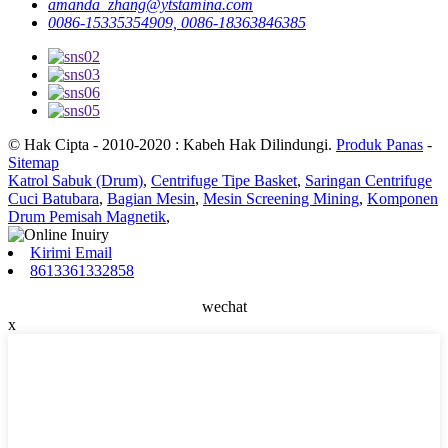
amanda_zhang@ytstamina.com
0086-15335354909, 0086-18363846385
© Hak Cipta - 2010-2020 : Kabeh Hak Dilindungi.
Produk Panas
-
Sitemap
Katrol Sabuk (Drum)
,
Centrifuge Tipe Basket
,
Saringan Centrifuge
Cuci Batubara
,
Bagian Mesin
,
Mesin Screening Mining
,
Komponen
Drum Pemisah Magnetik
,
Kirimi Email
8613361332858
wechat
x