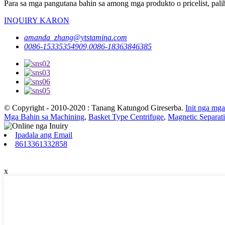
Para sa mga pangutana bahin sa among mga produkto o pricelist, pali
INQUIRY KARON
amanda_zhang@ytstamina.com
0086-15335354909,0086-18363846385
© Copyright - 2010-2020 : Tanang Katungod Gireserba.
Init nga mg
Mga Bahin sa Machining
,
Basket Type Centrifuge
,
Magnetic Separa
Ipadala ang Email
8613361332858
x