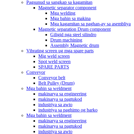
Pagsunud sa sangkap sa kagamitan
Magnetic separator component
Mga welding
Mga bahin sa makina
Mga kagamitan sa paghan-ay sa asembliya
Magnetic separation Drum component
Giligid nga steel silindro
Drum machining
Assembly Magnetic drum
Vibrating screen ug mga spare parts
Mig weld screen
Spot weld screen
SPARE PARTS
Conveyor
Conveyor belt
Belt Pulley (Drum)
Mga bahin sa weldment
makinarya sa engineering
makinarya sa pagtukod
industriya sa awto
industriya sa paghimo og barko
Mga bahin sa weldment
makinarya sa engineering
makinarya sa pagtukod
industriya sa awto