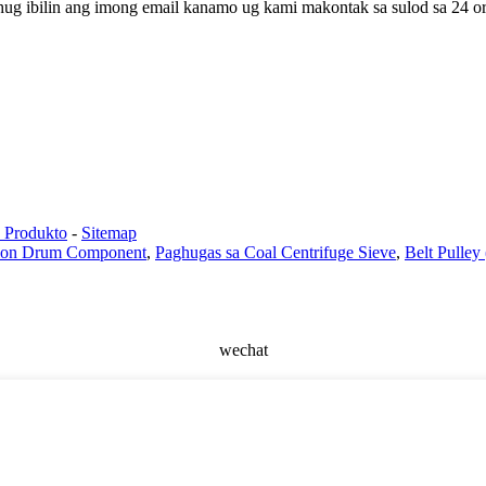
hug ibilin ang imong email kanamo ug kami makontak sa sulod sa 24 or
a Produkto
-
Sitemap
tion Drum Component
,
Paghugas sa Coal Centrifuge Sieve
,
Belt Pulley
wechat