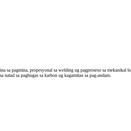
na sa pagmina, propesyonal sa welding ug pagproseso sa mekanikal ba
sa natad sa paghugas sa karbon ug kagamitan sa pag-andam.