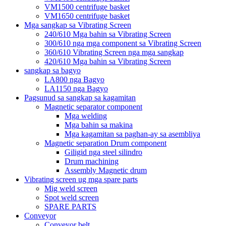
VM1500 centrifuge basket
VM1650 centrifuge basket
Mga sangkap sa Vibrating Screen
240/610 Mga bahin sa Vibrating Screen
300/610 nga mga component sa Vibrating Screen
360/610 Vibrating Screen nga mga sangkap
420/610 Mga bahin sa Vibrating Screen
sangkap sa bagyo
LA800 nga Bagyo
LA1150 nga Bagyo
Pagsunud sa sangkap sa kagamitan
Magnetic separator component
Mga welding
Mga bahin sa makina
Mga kagamitan sa paghan-ay sa asembliya
Magnetic separation Drum component
Giligid nga steel silindro
Drum machining
Assembly Magnetic drum
Vibrating screen ug mga spare parts
Mig weld screen
Spot weld screen
SPARE PARTS
Conveyor
Conveyor belt