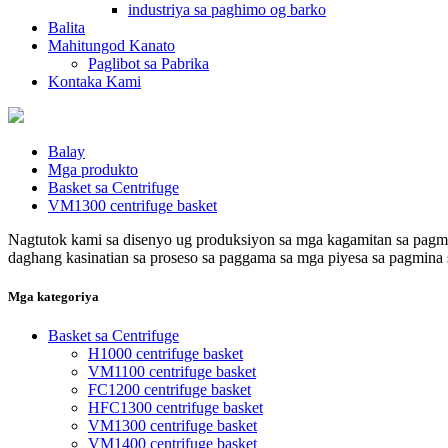
industriya sa paghimo og barko
Balita
Mahitungod Kanato
Paglibot sa Pabrika
Kontaka Kami
Balay
Mga produkto
Basket sa Centrifuge
VM1300 centrifuge basket
Nagtutok kami sa disenyo ug produksiyon sa mga kagamitan sa pagmi
daghang kasinatian sa proseso sa paggama sa mga piyesa sa pagmina 
Mga kategoriya
Basket sa Centrifuge
H1000 centrifuge basket
VM1100 centrifuge basket
FC1200 centrifuge basket
HFC1300 centrifuge basket
VM1300 centrifuge basket
VM1400 centrifuge basket