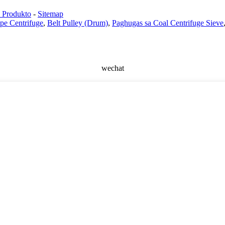
a Produkto
-
Sitemap
pe Centrifuge
,
Belt Pulley (Drum)
,
Paghugas sa Coal Centrifuge Sieve
wechat