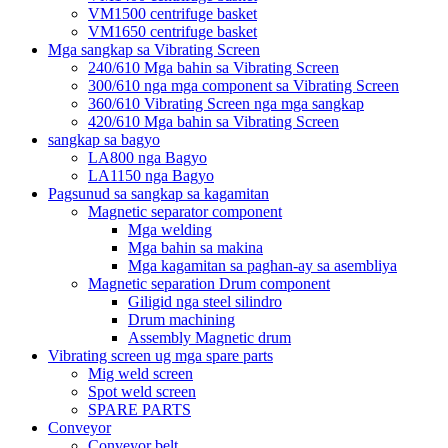
VM1500 centrifuge basket
VM1650 centrifuge basket
Mga sangkap sa Vibrating Screen
240/610 Mga bahin sa Vibrating Screen
300/610 nga mga component sa Vibrating Screen
360/610 Vibrating Screen nga mga sangkap
420/610 Mga bahin sa Vibrating Screen
sangkap sa bagyo
LA800 nga Bagyo
LA1150 nga Bagyo
Pagsunud sa sangkap sa kagamitan
Magnetic separator component
Mga welding
Mga bahin sa makina
Mga kagamitan sa paghan-ay sa asembliya
Magnetic separation Drum component
Giligid nga steel silindro
Drum machining
Assembly Magnetic drum
Vibrating screen ug mga spare parts
Mig weld screen
Spot weld screen
SPARE PARTS
Conveyor
Conveyor belt