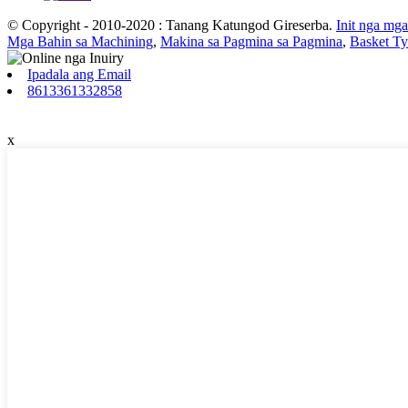
© Copyright - 2010-2020 : Tanang Katungod Gireserba.
Init nga mg
Mga Bahin sa Machining
,
Makina sa Pagmina sa Pagmina
,
Basket Ty
Ipadala ang Email
8613361332858
x