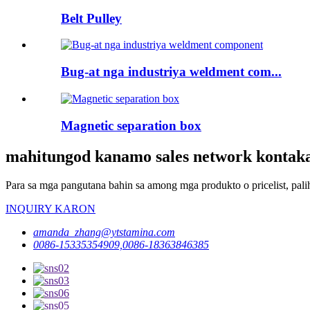
Belt Pulley
Bug-at nga industriya weldment com...
Magnetic separation box
mahitungod kanamo sales network kontak
Para sa mga pangutana bahin sa among mga produkto o pricelist, pali
INQUIRY KARON
amanda_zhang@ytstamina.com
0086-15335354909,0086-18363846385