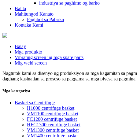
industriya sa paghimo og barko
Balita
Mahitungod Kanato
Paglibot sa Pabrika
Kontaka Kami
Balay
Mga produkto
Vibrating screen ug mga spare parts
Mig weld screen
Nagtutok kami sa disenyo ug produksiyon sa mga kagamitan sa pagmi
daghang kasinatian sa proseso sa paggama sa mga piyesa sa pagmina 
Mga kategoriya
Basket sa Centrifuge
H1000 centrifuge basket
VM1100 centrifuge basket
FC1200 centrifuge basket
HFC1300 centrifuge basket
VM1300 centrifuge basket
VM1400 centrifuge basket