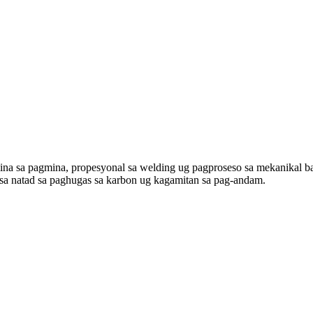
na sa pagmina, propesyonal sa welding ug pagproseso sa mekanikal ba
sa natad sa paghugas sa karbon ug kagamitan sa pag-andam.