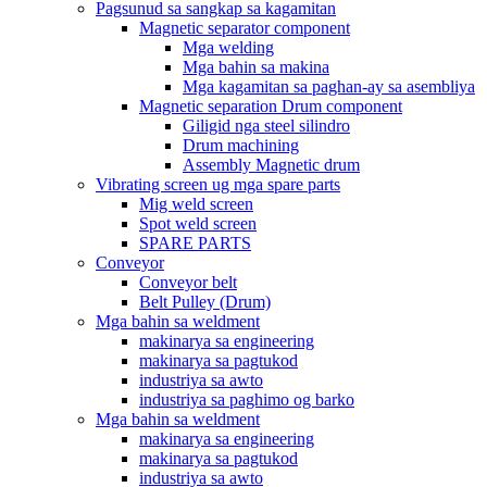
Pagsunud sa sangkap sa kagamitan
Magnetic separator component
Mga welding
Mga bahin sa makina
Mga kagamitan sa paghan-ay sa asembliya
Magnetic separation Drum component
Giligid nga steel silindro
Drum machining
Assembly Magnetic drum
Vibrating screen ug mga spare parts
Mig weld screen
Spot weld screen
SPARE PARTS
Conveyor
Conveyor belt
Belt Pulley (Drum)
Mga bahin sa weldment
makinarya sa engineering
makinarya sa pagtukod
industriya sa awto
industriya sa paghimo og barko
Mga bahin sa weldment
makinarya sa engineering
makinarya sa pagtukod
industriya sa awto