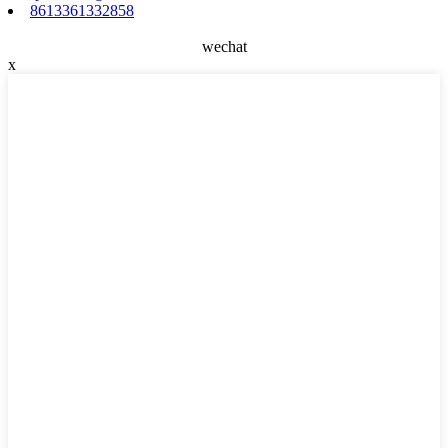
8613361332858
wechat
x