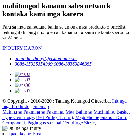
mahitungod kanamo sales network
kontaka kami mga karera
Para sa mga pangutana bahin sa among mga produkto o pricelist,
palihug ibilin ang imong email kanamo ug kami makontak sa sulod
sa 24 oras.
INQUIRY KARON
amanda_zhang@ytstamina.com
0086-15335354909,0086-18363846385
© Copyright - 2010-2020 : Tanang Katungod Gireserba.
Init nga
mga Produkto
-
Sitemap
Makina sa Pagmina sa Pagmina
,
Mga Bahin sa Machining
,
Basket
Type Centrifuge
,
Belt Pulley (Drum)
,
Magnetic Separation Drum
Component
,
Paghugas sa Coal Centrifuge Sieve
,
Ipadala ang Email