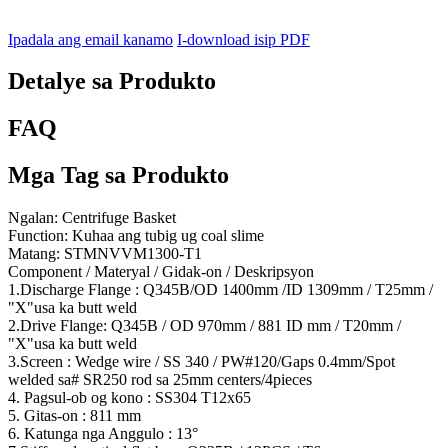
Ipadala ang email kanamo
I-download isip PDF
Detalye sa Produkto
FAQ
Mga Tag sa Produkto
Ngalan: Centrifuge Basket
Function: Kuhaa ang tubig ug coal slime
Matang: STMNVVM1300-T1
Component / Materyal / Gidak-on / Deskripsyon
1.Discharge Flange : Q345B/OD 1400mm /ID 1309mm / T25mm /
"X"usa ka butt weld
2.Drive Flange: Q345B / OD 970mm / 881 ID mm / T20mm /
"X"usa ka butt weld
3.Screen : Wedge wire / SS 340 / PW#120/Gaps 0.4mm/Spot
welded sa# SR250 rod sa 25mm centers/4pieces
4. Pagsul-ob og kono : SS304 T12x65
5. Gitas-on : 811 mm
6. Katunga nga Anggulo : 13°