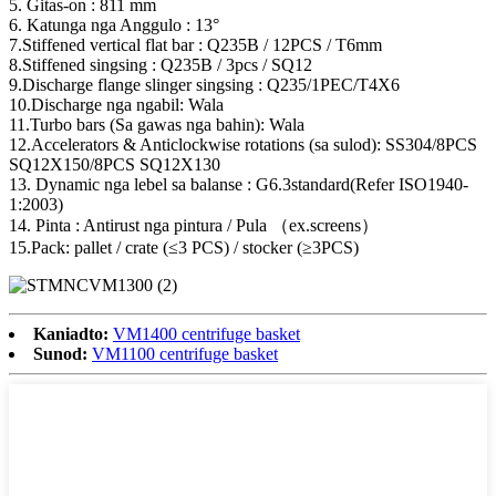
5. Gitas-on : 811 mm
6. Katunga nga Anggulo : 13°
7.Stiffened vertical flat bar : Q235B / 12PCS / T6mm
8.Stiffened singsing : Q235B / 3pcs / SQ12
9.Discharge flange slinger singsing : Q235/1PEC/T4X6
10.Discharge nga ngabil: Wala
11.Turbo bars (Sa gawas nga bahin): Wala
12.Accelerators & Anticlockwise rotations (sa sulod): SS304/8PCS
SQ12X150/8PCS SQ12X130
13. Dynamic nga lebel sa balanse : G6.3standard(Refer ISO1940-
1:2003)
14. Pinta : Antirust nga pintura / Pula （ex.screens）
15.Pack: pallet / crate (≤3 PCS) / stocker (≥3PCS)
Kaniadto:
VM1400 centrifuge basket
Sunod:
VM1100 centrifuge basket