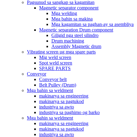
Pagsunud sa sangkap sa kagamitan
Magnetic separator component
Mga welding
Mga bahin sa makina
Mga kagamitan sa paghan-ay sa asembliya
Magnetic separation Drum component
Giligid nga steel silindro
Drum machining
Assembly Magnetic drum
Vibrating screen ug mga spare parts
Mig weld screen
Spot weld screen
SPARE PARTS
Conveyor
Conveyor belt
Belt Pulley (Drum)
Mga bahin sa weldment
makinarya sa engineering
makinarya sa pagtukod
industriya sa awto
industriya sa paghimo og barko
Mga bahin sa weldment
makinarya sa engineering
makinarya sa pagtukod
industriya sa awto