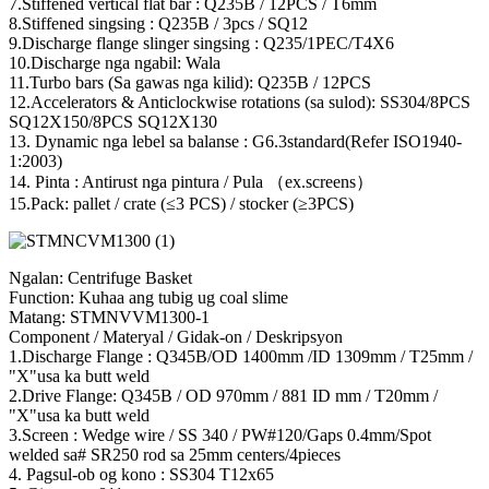
7.Stiffened vertical flat bar : Q235B / 12PCS / T6mm
8.Stiffened singsing : Q235B / 3pcs / SQ12
9.Discharge flange slinger singsing : Q235/1PEC/T4X6
10.Discharge nga ngabil: Wala
11.Turbo bars (Sa gawas nga kilid): Q235B / 12PCS
12.Accelerators & Anticlockwise rotations (sa sulod): SS304/8PCS
SQ12X150/8PCS SQ12X130
13. Dynamic nga lebel sa balanse : G6.3standard(Refer ISO1940-
1:2003)
14. Pinta : Antirust nga pintura / Pula （ex.screens）
15.Pack: pallet / crate (≤3 PCS) / stocker (≥3PCS)
Ngalan: Centrifuge Basket
Function: Kuhaa ang tubig ug coal slime
Matang: STMNVVM1300-1
Component / Materyal / Gidak-on / Deskripsyon
1.Discharge Flange : Q345B/OD 1400mm /ID 1309mm / T25mm /
"X"usa ka butt weld
2.Drive Flange: Q345B / OD 970mm / 881 ID mm / T20mm /
"X"usa ka butt weld
3.Screen : Wedge wire / SS 340 / PW#120/Gaps 0.4mm/Spot
welded sa# SR250 rod sa 25mm centers/4pieces
4. Pagsul-ob og kono : SS304 T12x65