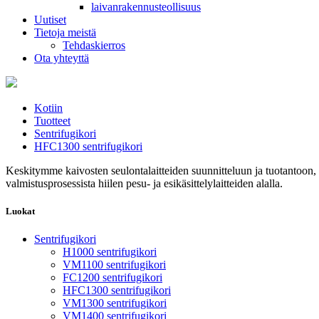
laivanrakennusteollisuus
Uutiset
Tietoja meistä
Tehdaskierros
Ota yhteyttä
Kotiin
Tuotteet
Sentrifugikori
HFC1300 sentrifugikori
Keskitymme kaivosten seulontalaitteiden suunnitteluun ja tuotantoon,
valmistusprosessista hiilen pesu- ja esikäsittelylaitteiden alalla.
Luokat
Sentrifugikori
H1000 sentrifugikori
VM1100 sentrifugikori
FC1200 sentrifugikori
HFC1300 sentrifugikori
VM1300 sentrifugikori
VM1400 sentrifugikori