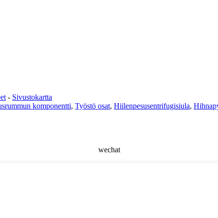
et
-
Sivustokartta
tusrummun komponentti
,
Työstö osat
,
Hiilenpesusentrifugisiula
,
Hihnap
wechat