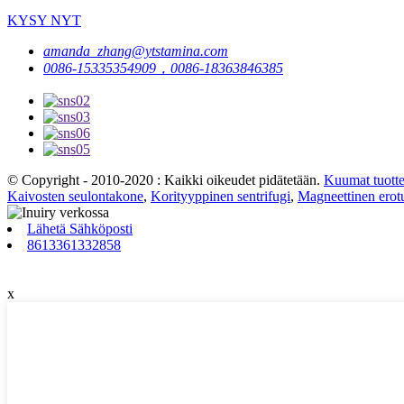
KYSY NYT
amanda_zhang@ytstamina.com
0086-15335354909，0086-18363846385
© Copyright - 2010-2020 : Kaikki oikeudet pidätetään.
Kuumat tuotte
Kaivosten seulontakone
,
Korityyppinen sentrifugi
,
Magneettinen ero
Lähetä Sähköposti
8613361332858
x