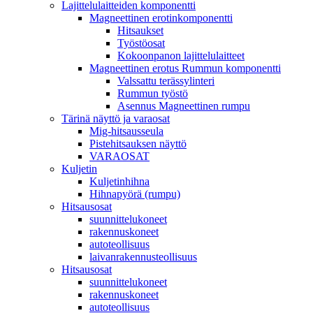
Lajittelulaitteiden komponentti
Magneettinen erotinkomponentti
Hitsaukset
Työstöosat
Kokoonpanon lajittelulaitteet
Magneettinen erotus Rummun komponentti
Valssattu terässylinteri
Rummun työstö
Asennus Magneettinen rumpu
Tärinä näyttö ja varaosat
Mig-hitsausseula
Pistehitsauksen näyttö
VARAOSAT
Kuljetin
Kuljetinhihna
Hihnapyörä (rumpu)
Hitsausosat
suunnittelukoneet
rakennuskoneet
autoteollisuus
laivanrakennusteollisuus
Hitsausosat
suunnittelukoneet
rakennuskoneet
autoteollisuus