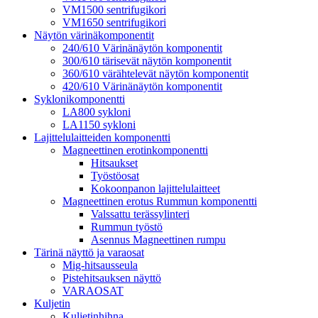
VM1500 sentrifugikori
VM1650 sentrifugikori
Näytön värinäkomponentit
240/610 Värinänäytön komponentit
300/610 tärisevät näytön komponentit
360/610 värähtelevät näytön komponentit
420/610 Värinänäytön komponentit
Syklonikomponentti
LA800 sykloni
LA1150 sykloni
Lajittelulaitteiden komponentti
Magneettinen erotinkomponentti
Hitsaukset
Työstöosat
Kokoonpanon lajittelulaitteet
Magneettinen erotus Rummun komponentti
Valssattu terässylinteri
Rummun työstö
Asennus Magneettinen rumpu
Tärinä näyttö ja varaosat
Mig-hitsausseula
Pistehitsauksen näyttö
VARAOSAT
Kuljetin
Kuljetinhihna