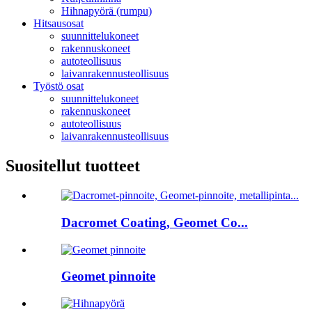
Hihnapyörä (rumpu)
Hitsausosat
suunnittelukoneet
rakennuskoneet
autoteollisuus
laivanrakennusteollisuus
Työstö osat
suunnittelukoneet
rakennuskoneet
autoteollisuus
laivanrakennusteollisuus
Suositellut tuotteet
Dacromet Coating, Geomet Co...
Geomet pinnoite