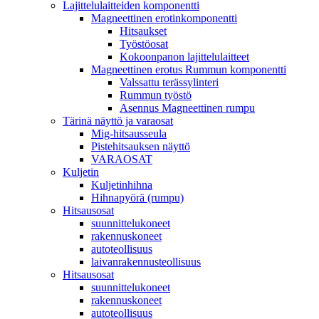
Lajittelulaitteiden komponentti
Magneettinen erotinkomponentti
Hitsaukset
Työstöosat
Kokoonpanon lajittelulaitteet
Magneettinen erotus Rummun komponentti
Valssattu terässylinteri
Rummun työstö
Asennus Magneettinen rumpu
Tärinä näyttö ja varaosat
Mig-hitsausseula
Pistehitsauksen näyttö
VARAOSAT
Kuljetin
Kuljetinhihna
Hihnapyörä (rumpu)
Hitsausosat
suunnittelukoneet
rakennuskoneet
autoteollisuus
laivanrakennusteollisuus
Hitsausosat
suunnittelukoneet
rakennuskoneet
autoteollisuus