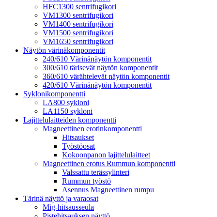
HFC1300 sentrifugikori
VM1300 sentrifugikori
VM1400 sentrifugikori
VM1500 sentrifugikori
VM1650 sentrifugikori
Näytön värinäkomponentit
240/610 Värinänäytön komponentit
300/610 tärisevät näytön komponentit
360/610 värähtelevät näytön komponentit
420/610 Värinänäytön komponentit
Syklonikomponentti
LA800 sykloni
LA1150 sykloni
Lajittelulaitteiden komponentti
Magneettinen erotinkomponentti
Hitsaukset
Työstöosat
Kokoonpanon lajittelulaitteet
Magneettinen erotus Rummun komponentti
Valssattu terässylinteri
Rummun työstö
Asennus Magneettinen rumpu
Tärinä näyttö ja varaosat
Mig-hitsausseula
Pistehitsauksen näyttö