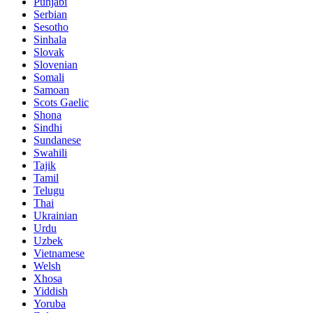
Punjabi
Serbian
Sesotho
Sinhala
Slovak
Slovenian
Somali
Samoan
Scots Gaelic
Shona
Sindhi
Sundanese
Swahili
Tajik
Tamil
Telugu
Thai
Ukrainian
Urdu
Uzbek
Vietnamese
Welsh
Xhosa
Yiddish
Yoruba