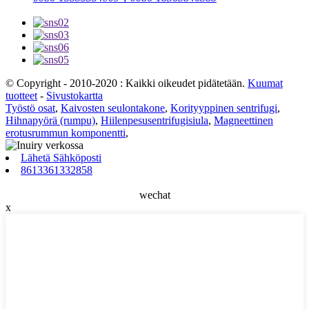
© Copyright - 2010-2020 : Kaikki oikeudet pidätetään.
Kuumat
tuotteet
-
Sivustokartta
Työstö osat
,
Kaivosten seulontakone
,
Korityyppinen sentrifugi
,
Hihnapyörä (rumpu)
,
Hiilenpesusentrifugisiula
,
Magneettinen
erotusrummun komponentti
,
Lähetä Sähköposti
8613361332858
wechat
x