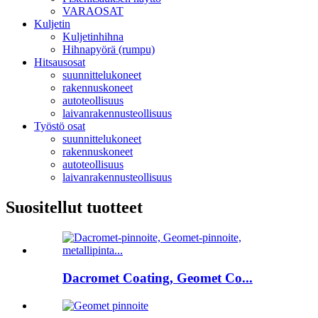
VARAOSAT
Kuljetin
Kuljetinhihna
Hihnapyörä (rumpu)
Hitsausosat
suunnittelukoneet
rakennuskoneet
autoteollisuus
laivanrakennusteollisuus
Työstö osat
suunnittelukoneet
rakennuskoneet
autoteollisuus
laivanrakennusteollisuus
Suositellut tuotteet
Dacromet Coating, Geomet Co...