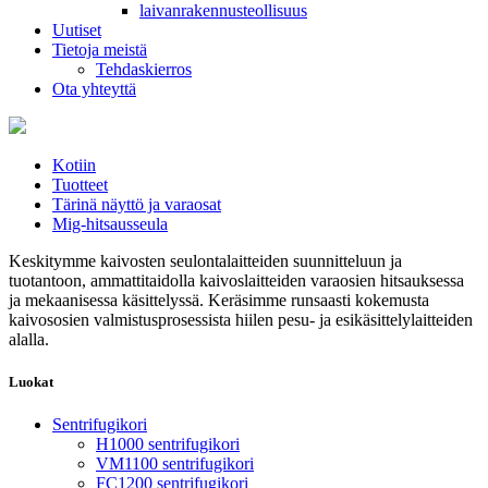
laivanrakennusteollisuus
Uutiset
Tietoja meistä
Tehdaskierros
Ota yhteyttä
Kotiin
Tuotteet
Tärinä näyttö ja varaosat
Mig-hitsausseula
Keskitymme kaivosten seulontalaitteiden suunnitteluun ja
tuotantoon, ammattitaidolla kaivoslaitteiden varaosien hitsauksessa
ja mekaanisessa käsittelyssä. Keräsimme runsaasti kokemusta
kaivososien valmistusprosessista hiilen pesu- ja esikäsittelylaitteiden
alalla.
Luokat
Sentrifugikori
H1000 sentrifugikori
VM1100 sentrifugikori
FC1200 sentrifugikori