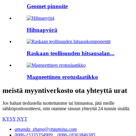
Geomet pinnoite
Hihnapyörä
Raskaan teollisuuden hitsausalan...
Magneettinen erotuslaatikko
meistä myyntiverkosto ota yhteyttä urat
Jos haluat tiedustella tuotteitamme tai hinnastoa, jätä meille
sähköpostiosoitteesi, niin otamme sinuun yhteyttä 24 tunnin sisällä.
KYSY NYT
amanda_zhang@ytstamina.com
0086-15335354909，0086-18363846385