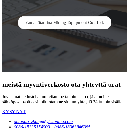
Yantai Stamina Mining Equipment Co., Ltd.
meistä myyntiverkosto ota yhteyttä urat
Jos haluat tiedustella tuotteitamme tai hinnastoa, jätä meille
sähköpostiosoitteesi, niin otamme sinuun yhteyttä 24 tunnin sisällä.
KYSY NYT
amanda_zhang@ytstamina.com
0086-15335354909，0086-18363846385