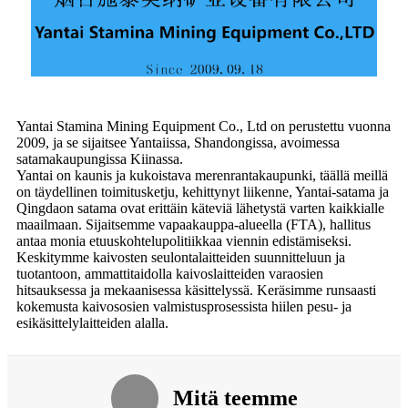
Yantai Stamina Mining Equipment Co., Ltd on perustettu vuonna
2009, ja se sijaitsee Yantaiissa, Shandongissa, avoimessa
satamakaupungissa Kiinassa.
Yantai on kaunis ja kukoistava merenrantakaupunki, täällä meillä
on täydellinen toimitusketju, kehittynyt liikenne, Yantai-satama ja
Qingdaon satama ovat erittäin käteviä lähetystä varten kaikkialle
maailmaan. Sijaitsemme vapaakauppa-alueella (FTA), hallitus
antaa monia etuuskohtelupolitiikkaa viennin edistämiseksi.
Keskitymme kaivosten seulontalaitteiden suunnitteluun ja
tuotantoon, ammattitaidolla kaivoslaitteiden varaosien
hitsauksessa ja mekaanisessa käsittelyssä. Keräsimme runsaasti
kokemusta kaivososien valmistusprosessista hiilen pesu- ja
esikäsittelylaitteiden alalla.
Mitä teemme