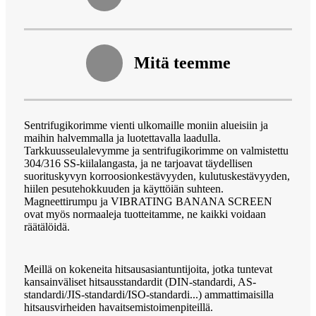
Mitä teemme
Sentrifugikorimme vienti ulkomaille moniin alueisiin ja
maihin halvemmalla ja luotettavalla laadulla.
Tarkkuusseulalevymme ja sentrifugikorimme on valmistettu
304/316 SS-kiilalangasta, ja ne tarjoavat täydellisen
suorituskyvyn korroosionkestävyyden, kulutuskestävyyden,
hiilen pesutehokkuuden ja käyttöiän suhteen.
Magneettirumpu ja VIBRATING BANANA SCREEN
ovat myös normaaleja tuotteitamme, ne kaikki voidaan
räätälöidä.
Meillä on kokeneita hitsausasiantuntijoita, jotka tuntevat
kansainväliset hitsausstandardit (DIN-standardi, AS-
standardi/JIS-standardi/ISO-standardi...) ammattimaisilla
hitsausvirheiden havaitsemistoimenpiteillä.