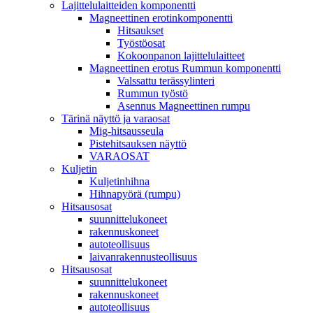
Lajittelulaitteiden komponentti
Magneettinen erotinkomponentti
Hitsaukset
Työstöosat
Kokoonpanon lajittelulaitteet
Magneettinen erotus Rummun komponentti
Valssattu terässylinteri
Rummun työstö
Asennus Magneettinen rumpu
Tärinä näyttö ja varaosat
Mig-hitsausseula
Pistehitsauksen näyttö
VARAOSAT
Kuljetin
Kuljetinhihna
Hihnapyörä (rumpu)
Hitsausosat
suunnittelukoneet
rakennuskoneet
autoteollisuus
laivanrakennusteollisuus
Hitsausosat
suunnittelukoneet
rakennuskoneet
autoteollisuus