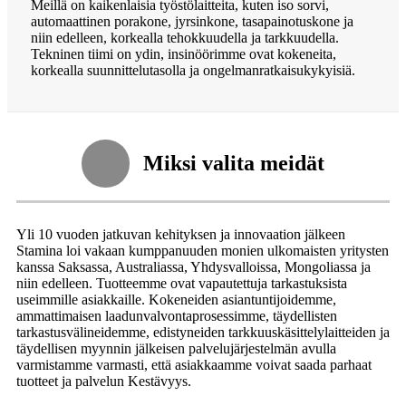
Meillä on kaikenlaisia ​​työstölaitteita, kuten iso sorvi,
automaattinen porakone, jyrsinkone, tasapainotuskone ja
niin edelleen, korkealla tehokkuudella ja tarkkuudella.
Tekninen tiimi on ydin, insinöörimme ovat kokeneita,
korkealla suunnittelutasolla ja ongelmanratkaisukykyisiä.
Miksi valita meidät
Yli 10 vuoden jatkuvan kehityksen ja innovaation jälkeen
Stamina loi vakaan kumppanuuden monien ulkomaisten yritysten
kanssa Saksassa, Australiassa, Yhdysvalloissa, Mongoliassa ja
niin edelleen. Tuotteemme ovat vapautettuja tarkastuksista
useimmille asiakkaille. Kokeneiden asiantuntijoidemme,
ammattimaisen laadunvalvontaprosessimme, täydellisten
tarkastusvälineidemme, edistyneiden tarkkuuskäsittelylaitteiden ja
täydellisen myynnin jälkeisen palvelujärjestelmän avulla
varmistamme varmasti, että asiakkaamme voivat saada parhaat
tuotteet ja palvelun Kestävyys.