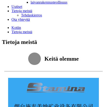
laivanrakennusteollisuus
Uutiset
Tietoja meistä
Tehdaskierros
Ota yhteyttä
Kotiin
Tietoja meistä
Tietoja meistä
Keitä olemme