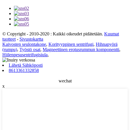
© Copyright - 2010-2020 : Kaikki oikeudet pidätetään.
Kuumat
tuotteet
-
Sivustokartta
Kaivosten seulontakone
,
Korityyppinen sentrifugi
,
Hihnapyörä
(rumpu)
,
Työstö osat
,
Magneettinen erotusrummun komponentti
,
Hiilenpesusentrifugisiula
,
Lähetä Sähköposti
8613361332858
wechat
x