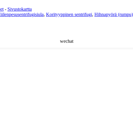
et
-
Sivustokartta
iilenpesusentrifugisiula
,
Korityyppinen sentrifugi
,
Hihnapyörä (rumpu)
wechat