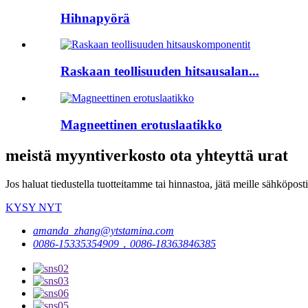
Hihnapyörä
Raskaan teollisuuden hitsausalan...
Magneettinen erotuslaatikko
meistä myyntiverkosto ota yhteyttä urat
Jos haluat tiedustella tuotteitamme tai hinnastoa, jätä meille sähköpost
KYSY NYT
amanda_zhang@ytstamina.com
0086-15335354909，0086-18363846385