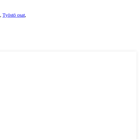
,
Työstö osat
,