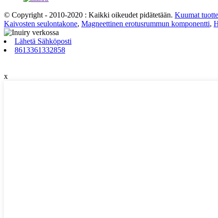
© Copyright - 2010-2020 : Kaikki oikeudet pidätetään.
Kuumat tuotte
Kaivosten seulontakone
,
Magneettinen erotusrummun komponentti
,
H
Lähetä Sähköposti
8613361332858
x