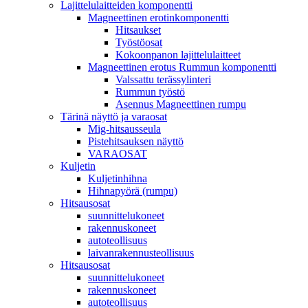
Lajittelulaitteiden komponentti
Magneettinen erotinkomponentti
Hitsaukset
Työstöosat
Kokoonpanon lajittelulaitteet
Magneettinen erotus Rummun komponentti
Valssattu terässylinteri
Rummun työstö
Asennus Magneettinen rumpu
Tärinä näyttö ja varaosat
Mig-hitsausseula
Pistehitsauksen näyttö
VARAOSAT
Kuljetin
Kuljetinhihna
Hihnapyörä (rumpu)
Hitsausosat
suunnittelukoneet
rakennuskoneet
autoteollisuus
laivanrakennusteollisuus
Hitsausosat
suunnittelukoneet
rakennuskoneet
autoteollisuus