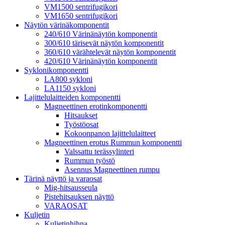
VM1500 sentrifugikori
VM1650 sentrifugikori
Näytön värinäkomponentit
240/610 Värinänäytön komponentit
300/610 tärisevät näytön komponentit
360/610 värähtelevät näytön komponentit
420/610 Värinänäytön komponentit
Syklonikomponentti
LA800 sykloni
LA1150 sykloni
Lajittelulaitteiden komponentti
Magneettinen erotinkomponentti
Hitsaukset
Työstöosat
Kokoonpanon lajittelulaitteet
Magneettinen erotus Rummun komponentti
Valssattu terässylinteri
Rummun työstö
Asennus Magneettinen rumpu
Tärinä näyttö ja varaosat
Mig-hitsausseula
Pistehitsauksen näyttö
VARAOSAT
Kuljetin
Kuljetinhihna