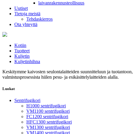
laivanrakennusteollisuus
Uutiset
Tietoja meistä
Tehdaskierros
Ota yhteyttä
Kotiin
Tuotteet
Kuljetin
Kuljetinhihna
Keskitymme kaivosten seulontalaitteiden suunnitteluun ja tuotantoon,
valmistusprosessista hiilen pesu- ja esikäsittelylaitteiden alalla.
Luokat
Sentrifugikori
H1000 sentrifugikori
VM1100 sentrifugikori
FC1200 sentrifugikori
HFC1300 sentrifugikori
VM1300 sentrifugikori
VM1400 sentrifugikori