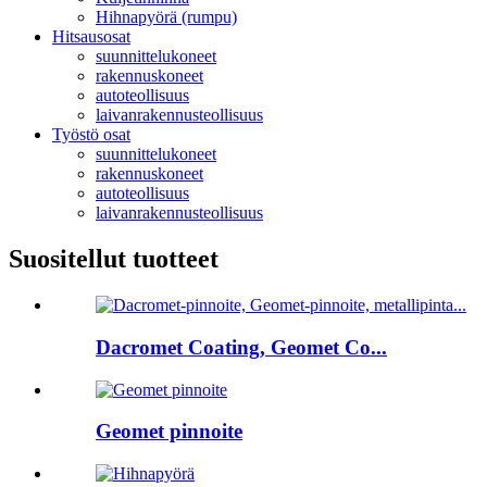
Hihnapyörä (rumpu)
Hitsausosat
suunnittelukoneet
rakennuskoneet
autoteollisuus
laivanrakennusteollisuus
Työstö osat
suunnittelukoneet
rakennuskoneet
autoteollisuus
laivanrakennusteollisuus
Suositellut tuotteet
Dacromet Coating, Geomet Co...
Geomet pinnoite