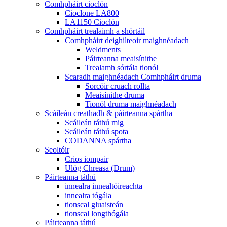
Comhpháirt cioclón
Cioclone LA800
LA1150 Cioclón
Comhpháirt trealaimh a shórtáil
Comhpháirt deighilteoir maighnéadach
Weldments
Páirteanna meaisínithe
Trealamh sórtála tionól
Scaradh maighnéadach Comhpháirt druma
Sorcóir cruach rollta
Meaisínithe druma
Tionól druma maighnéadach
Scáileán creathadh & páirteanna spártha
Scáileán táthú mig
Scáileán táthú spota
CODANNA spártha
Seoltóir
Crios iompair
Ulóg Chreasa (Drum)
Páirteanna táthú
innealra innealtóireachta
innealra tógála
tionscal gluaisteán
tionscal longthógála
Páirteanna táthú