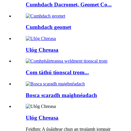
Cumhdach Dacromet, Geomet Co...
Cumhdach geomet
Ulóg Chreasa
Com táthú tionscal trom...
Bosca scaradh maighnéadach
Ulóg Chreasa
Feidhm: A úsáidtear chun an trealamh iompair