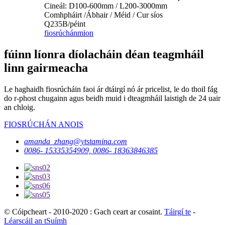
Cineál: D100-600mm / L200-3000mm
Comhpháirt /Ábhair / Méid / Cur síos
Q235B/péint
fiosrúchán
mion
fúinn líonra díolacháin déan teagmháil
linn gairmeacha
Le haghaidh fiosrúcháin faoi ár dtáirgí nó ár pricelist, le do thoil fág
do r-phost chugainn agus beidh muid i dteagmháil laistigh de 24 uair
an chloig.
FIOSRÚCHÁN ANOIS
amanda_zhang@ytstamina.com
0086- 15335354909, 0086- 18363846385
© Cóipcheart - 2010-2020 : Gach ceart ar cosaint.
Táirgí te
-
Léarscáil an tSuímh