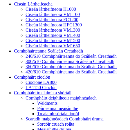
Ciseán Lártheifeacha
Ciseán lártheifneora H1000
Ciseán lártheifneora VM1100
Ciseán lártheifneora FC1200
Ciseán lártheifneora HFC1300
Ciseán lártheifneora VM1300
Ciseán lártheifneora VM1400
Ciseán lártheifneora VM1500
Ciseán lártheifneora VM1650
Comhpháirteanna Scáileán Creathadh
240/610 Comhpháirteanna do Scáileán Creathadh
300/610 Comhpháirteanna Scáileáin Chreathadh
360/610 Comhpháirteanna do Scáileán Creathadh
420/610 Comhpháirteanna do Scáileán Creathadh
Comhpháirt cioclón
Cioclone LA800
LA1150 Cioclón
Comhpháirt trealaimh a shórtáil
Comhpháirt deighilteoir maighnéadach
Weldments
Páirteanna meaisínithe
Trealamh sórtála tionól
Scaradh maighnéadach Comhpháirt druma
Sorcóir cruach rollta
Meaisínithe druma