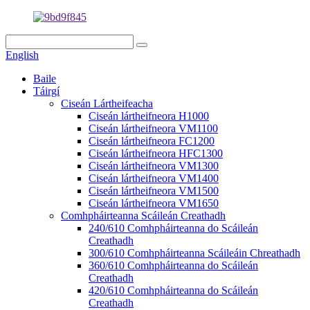
English
Baile
Táirgí
Ciseán Lártheifeacha
Ciseán lártheifneora H1000
Ciseán lártheifneora VM1100
Ciseán lártheifneora FC1200
Ciseán lártheifneora HFC1300
Ciseán lártheifneora VM1300
Ciseán lártheifneora VM1400
Ciseán lártheifneora VM1500
Ciseán lártheifneora VM1650
Comhpháirteanna Scáileán Creathadh
240/610 Comhpháirteanna do Scáileán
Creathadh
300/610 Comhpháirteanna Scáileáin Chreathadh
360/610 Comhpháirteanna do Scáileán
Creathadh
420/610 Comhpháirteanna do Scáileán
Creathadh