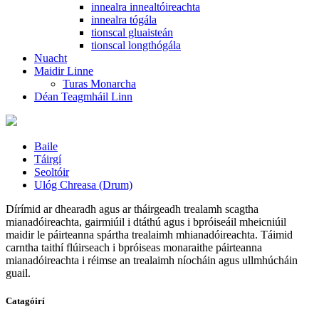
innealra innealtóireachta
innealra tógála
tionscal gluaisteán
tionscal longthógála
Nuacht
Maidir Linne
Turas Monarcha
Déan Teagmháil Linn
Baile
Táirgí
Seoltóir
Ulóg Chreasa (Drum)
Dírímid ar dhearadh agus ar tháirgeadh trealamh scagtha
mianadóireachta, gairmiúil i dtáthú agus i bpróiseáil mheicniúil
maidir le páirteanna spártha trealaimh mhianadóireachta. Táimid
carntha taithí flúirseach i bpróiseas monaraithe páirteanna
mianadóireachta i réimse an trealaimh níocháin agus ullmhúcháin
guail.
Catagóirí