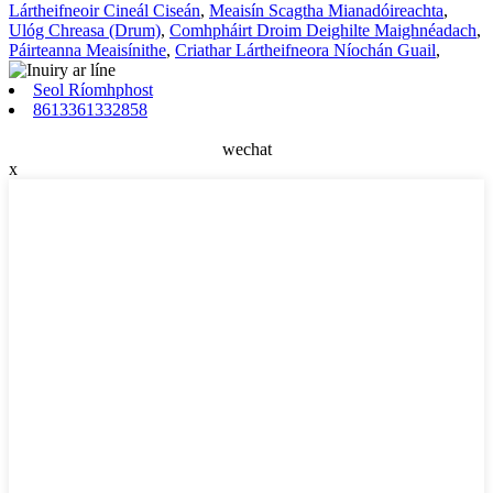
Lártheifneoir Cineál Ciseán
,
Meaisín Scagtha Mianadóireachta
,
Ulóg Chreasa (Drum)
,
Comhpháirt Droim Deighilte Maighnéadach
,
Páirteanna Meaisínithe
,
Criathar Lártheifneora Níochán Guail
,
Seol Ríomhphost
8613361332858
wechat
x