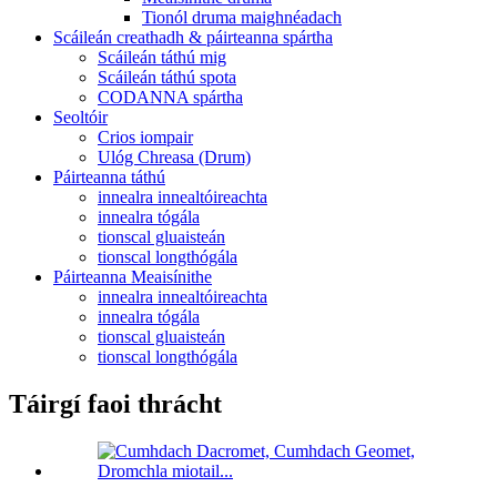
Tionól druma maighnéadach
Scáileán creathadh & páirteanna spártha
Scáileán táthú mig
Scáileán táthú spota
CODANNA spártha
Seoltóir
Crios iompair
Ulóg Chreasa (Drum)
Páirteanna táthú
innealra innealtóireachta
innealra tógála
tionscal gluaisteán
tionscal longthógála
Páirteanna Meaisínithe
innealra innealtóireachta
innealra tógála
tionscal gluaisteán
tionscal longthógála
Táirgí faoi thrácht