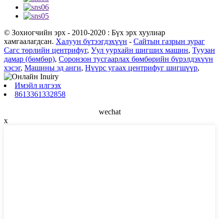
© Зохиогчийн эрх - 2010-2020 : Бүх эрх хуулиар
хамгаалагдсан.
Халуун бүтээгдэхүүн
-
Сайтын газрын зураг
Сагс төрлийн центрифуг
,
Уул уурхайн шигших машин
,
Туузан
дамар (бөмбөр)
,
Соронзон тусгаарлах бөмбөрийн бүрэлдэхүүн
хэсэг
,
Машины эд анги
,
Нүүрс угаах центрифуг шигшүүр
,
Имэйл илгээх
8613361332858
wechat
x