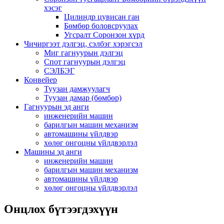
хэсэг
Цилиндр цувисан ган
Бөмбөр боловсруулах
Угсралт Соронзон хүрд
Чичиргээт дэлгэц, сэлбэг хэрэгсэл
Миг гагнуурын дэлгэц
Спот гагнуурын дэлгэц
СЭЛБЭГ
Конвейер
Туузан дамжуулагч
Туузан дамар (бөмбөр)
Гагнуурын эд анги
инженерийн машин
барилгын машин механизм
автомашины үйлдвэр
хөлөг онгоцны үйлдвэрлэл
Машины эд анги
инженерийн машин
барилгын машин механизм
автомашины үйлдвэр
хөлөг онгоцны үйлдвэрлэл
Онцлох бүтээгдэхүүн