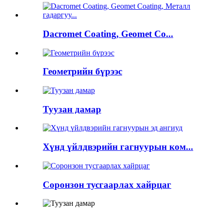
Dacromet Coating, Geomet Co...
Геометрийн бүрээс
Туузан дамар
Хүнд үйлдвэрийн гагнуурын ком...
Соронзон тусгаарлах хайрцаг