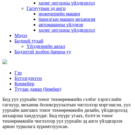
хөлөг онгоцны үйлдвэрлэл
Гагнуурын эд анги
инженерийн машин
барилгын машин механизм
автомашины үйлдвэр
хөлөг онгоцны үйлдвэрлэл
Мэдээ
Бидний тухай
Үйлдвэрийн аялал
Бидэнтэй холбоо барина уу
Гэр
Бүтээгдэхүүн
Конвейер
Туузан дамар (бөмбөр)
Бид уул уурхайн тоног төхөөрөмжийн сэлбэг хэрэгслийн
гагнуур, механик боловсруулалтын чиглэлээр мэргэшсэн, уул
уурхайн шигших тоног төхөөрөмжийн дизайн, үйлдвэрлэлд
анхаарлаа хандуулдаг. Бид нүүрс угаах, бэлтгэх тоног
төхөөрөмжийн чиглэлээр уул уурхайн эд анги үйлдвэрлэх
арвин туршлага хуримтлуулсан.