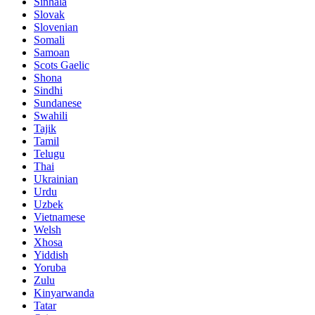
Sinhala
Slovak
Slovenian
Somali
Samoan
Scots Gaelic
Shona
Sindhi
Sundanese
Swahili
Tajik
Tamil
Telugu
Thai
Ukrainian
Urdu
Uzbek
Vietnamese
Welsh
Xhosa
Yiddish
Yoruba
Zulu
Kinyarwanda
Tatar