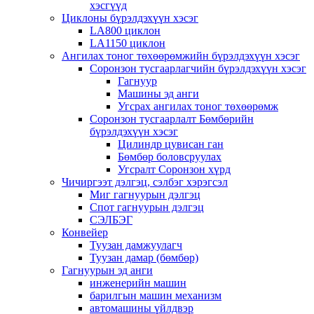
хэсгүүд
Циклоны бүрэлдэхүүн хэсэг
LA800 циклон
LA1150 циклон
Ангилах тоног төхөөрөмжийн бүрэлдэхүүн хэсэг
Соронзон тусгаарлагчийн бүрэлдэхүүн хэсэг
Гагнуур
Машины эд анги
Угсрах ангилах тоног төхөөрөмж
Соронзон тусгаарлалт Бөмбөрийн
бүрэлдэхүүн хэсэг
Цилиндр цувисан ган
Бөмбөр боловсруулах
Угсралт Соронзон хүрд
Чичиргээт дэлгэц, сэлбэг хэрэгсэл
Миг гагнуурын дэлгэц
Спот гагнуурын дэлгэц
СЭЛБЭГ
Конвейер
Туузан дамжуулагч
Туузан дамар (бөмбөр)
Гагнуурын эд анги
инженерийн машин
барилгын машин механизм
автомашины үйлдвэр