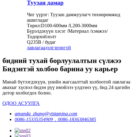
Туузан дамар
Чиг үүрэг: Туузан дамжуулагч төхөөрөмжид
ашигладаг
Төрөл:D100-600мм /L200-3000мм
Бүрэлдэхүүн хэсэг /Материал /хэмжээ/
Тодорхойлолт
Q235B / будаг
лавлагаа
дэлгэрэнгүй
бидний тухай борлуулалтын сүлжээ
Бидэнтэй холбоо барина уу карьер
Манай бүтээгдэхүүн, үнийн жагсаалттай холбоотой лавлагаа
авахыг хүсвэл бидэн рүү имэйлээ үлдээнэ үү, бид 24 цагийн
дотор холбогдох болно.
ОДОО АСУУЛГА
amanda_zhang@ytstamina.com
0086-15335354909，0086-18363846385