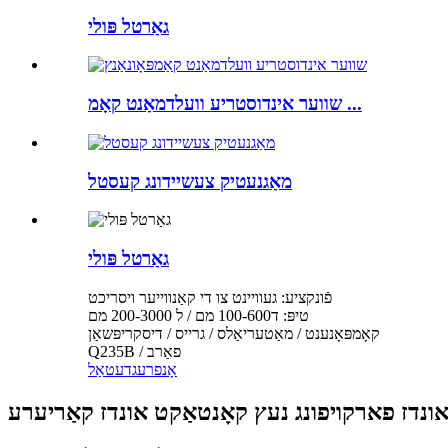
גאַרטל פּולי
שווער אינדוסטריע וועלדמאַנט קאָמ ...
מאַגנעטיק צעשיידונג קעסטל
גאַרטל פּולי
פֿונקציע: געוויינט צו די קאַנווייער ויסריכט
טיפּ: ד100-600 מם / ל 200-3000 מם
קאָמפּאָנענט / מאַטעריאַלס / גרייס / דיסקריפּשאַן
Q235B / פאַרב
אָנפרעג
דעטאַל
 אונדז פארקויפונג נעץ קאָנטאַקט אונדז קאַריערע