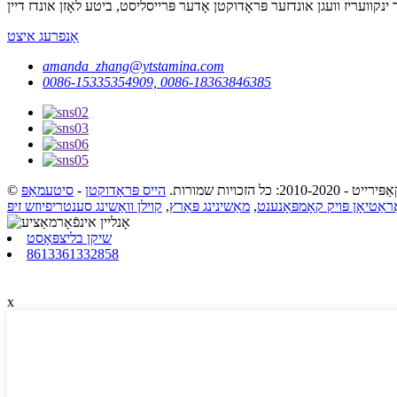
אָנפרעג איצט
amanda_zhang@ytstamina.com
0086-15335354909, 0086-18363846385
ַפּירייט - 2010-2020: כל הזכויות שמורות.
הייס פּראָדוקטן
-
סיטעמאַפּ
אַטיאָן פּויק קאָמפּאָנענט
,
מאַשינינג פּאַרץ
,
קוילן וואַשינג סענטריפיוזש זיפּ
שיקן בליצפּאָסט
8613361332858
x