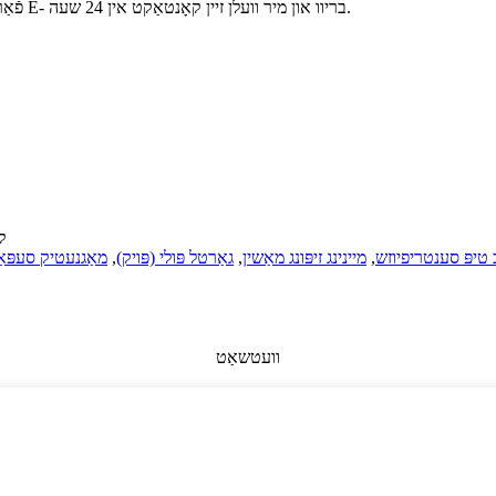
פֿאַר ינקוועריז וועגן אונדזער פּראָדוקטן אָדער פּרייסליסט, ביטע לאָזן אונדז דיין E- בריוו און מיר וועלן זיין קאָנטאַקט אין 24 שעה.
© קא
 טיפּ סענטריפיוזש
,
מיינינג זיפּונג מאַשין
,
גאַרטל פּולי (פּויק)
,
מאַגנעטיק סעפּאַר
וועטשאַט