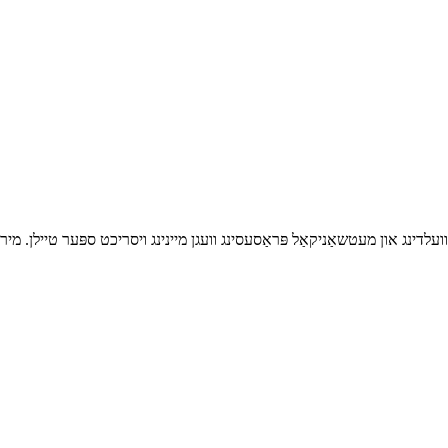
ן וועלדינג און מעטשאַניקאַל פּראַסעסינג וועגן מיינינג ויסריכט ספּער טיילן. מי