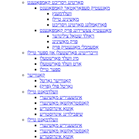
סאָרטינג ויסריכט קאָמפּאָנענט
מאַגנעטיק סעפּאַראַטאָר קאָמפּאָנענט
וועלדמענץ
מאַשינינג טיילן
פֿאַרזאַמלונג סאָרטינג ויסריכט
מאַגנעטיק צעשיידונג פּויק קאָמפּאָנענט
ראָולד שטאָל צילינדער
פּויק מאַשינינג
אַסעמבלי מאַגנעטיק פּויק
ווייברייטינג פאַרשטעלן און ספּער טיילן
מיג וועלד פאַרשטעלן
אָרט וועלד פאַרשטעלן
ספּער טיילן
קאַנווייער
קאַנווייער גאַרטל
גאַרטל פּולי (פּויק)
וועלדמאַנט טיילן
אינזשעניריע מאַשינערי
קאַנסטראַקשאַן מאַשינערי
אַוטאָ אינדוסטריע
שיפּבילדינג אינדוסטריע
וועלדמאַנט טיילן
אינזשעניריע מאַשינערי
קאַנסטראַקשאַן מאַשינערי
אַוטאָ אינדוסטריע