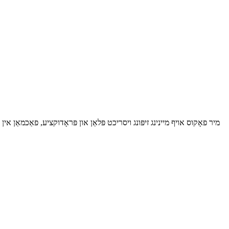
מיר פאָקוס אויף מיינינג זיפּונג ויסריכט פּלאַן און פּראָדוקציע, פאַכמאַן אי