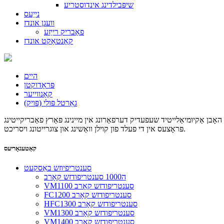
שיפּבילדינג אינדוסטריע
נייַעס
וועגן אונדז
פאַבריק רייַזע
קאָנטאַקט אונדז
היים
פּראָדוקטן
קאַנווייער
גאַרטל פּולי (פּויק)
ר האָבן אַקיומיאַלייטיד שעפעדיק דערפאַרונג אין מיינינג פּאַרץ פאַבריקייטינג
פּראָצעס אין די פעלד פון קוילן וואַשינג און צוגרייטונג ויסריכט.
קאַטעגאָריעס
סענטריפיוזש באַסקעט
ה1000 סענטריפודזש קאָרב
VM1100 סענטריפודזש קאָרב
FC1200 סענטריפודזש קאָרב
HFC1300 סענטריפודזש קאָרב
VM1300 סענטריפודזש קאָרב
VM1400 סענטריפודזש קאָרב