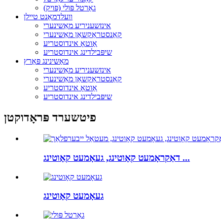
גאַרטל פּולי (פּויק)
וועלדמאַנט טיילן
אינזשעניריע מאַשינערי
קאַנסטראַקשאַן מאַשינערי
אַוטאָ אינדוסטריע
שיפּבילדינג אינדוסטריע
מאַשינינג פּאַרץ
אינזשעניריע מאַשינערי
קאַנסטראַקשאַן מאַשינערי
אַוטאָ אינדוסטריע
שיפּבילדינג אינדוסטריע
פיטשערד פּראָדוקטן
דאַקראָמעט קאָוטינג, געאָמעט קאָוטינג ...
געאָמעט קאָוטינג