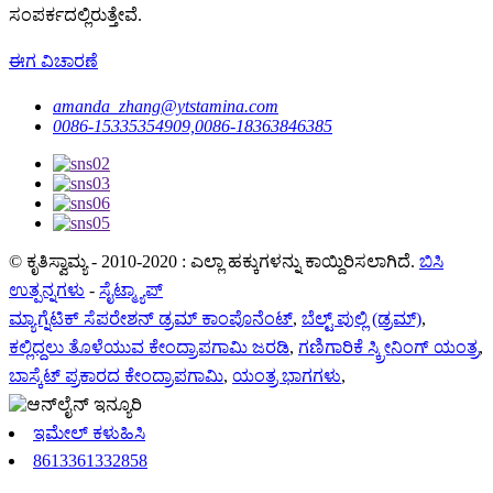
ಸಂಪರ್ಕದಲ್ಲಿರುತ್ತೇವೆ.
ಈಗ ವಿಚಾರಣೆ
amanda_zhang@ytstamina.com
0086-15335354909,0086-18363846385
© ಕೃತಿಸ್ವಾಮ್ಯ - 2010-2020 : ಎಲ್ಲಾ ಹಕ್ಕುಗಳನ್ನು ಕಾಯ್ದಿರಿಸಲಾಗಿದೆ.
ಬಿಸಿ
ಉತ್ಪನ್ನಗಳು
-
ಸೈಟ್ಮ್ಯಾಪ್
ಮ್ಯಾಗ್ನೆಟಿಕ್ ಸೆಪರೇಶನ್ ಡ್ರಮ್ ಕಾಂಪೊನೆಂಟ್
,
ಬೆಲ್ಟ್ ಪುಲ್ಲಿ (ಡ್ರಮ್)
,
ಕಲ್ಲಿದ್ದಲು ತೊಳೆಯುವ ಕೇಂದ್ರಾಪಗಾಮಿ ಜರಡಿ
,
ಗಣಿಗಾರಿಕೆ ಸ್ಕ್ರೀನಿಂಗ್ ಯಂತ್ರ
,
ಬಾಸ್ಕೆಟ್ ಪ್ರಕಾರದ ಕೇಂದ್ರಾಪಗಾಮಿ
,
ಯಂತ್ರ ಭಾಗಗಳು
,
ಇಮೇಲ್ ಕಳುಹಿಸಿ
8613361332858