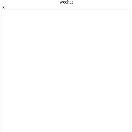
wechat
x