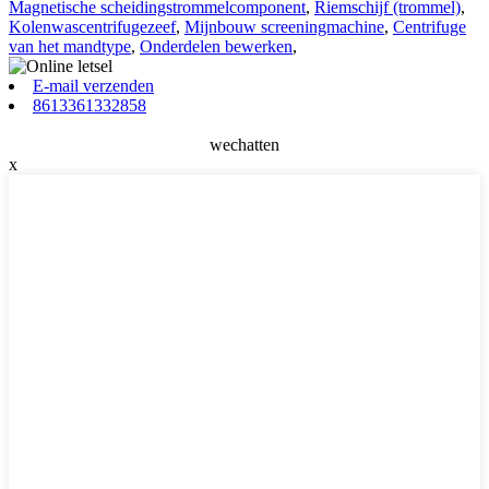
Magnetische scheidingstrommelcomponent
,
Riemschijf (trommel)
,
Kolenwascentrifugezeef
,
Mijnbouw screeningmachine
,
Centrifuge
van het mandtype
,
Onderdelen bewerken
,
E-mail verzenden
8613361332858
wechatten
x