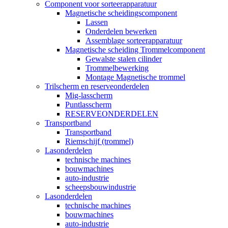
Component voor sorteerapparatuur
Magnetische scheidingscomponent
Lassen
Onderdelen bewerken
Assemblage sorteerapparatuur
Magnetische scheiding Trommelcomponent
Gewalste stalen cilinder
Trommelbewerking
Montage Magnetische trommel
Trilscherm en reserveonderdelen
Mig-lasscherm
Puntlasscherm
RESERVEONDERDELEN
Transportband
Transportband
Riemschijf (trommel)
Lasonderdelen
technische machines
bouwmachines
auto-industrie
scheepsbouwindustrie
Lasonderdelen
technische machines
bouwmachines
auto-industrie