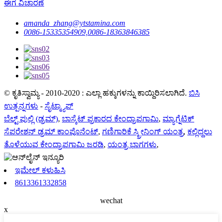
ಈಗ ವಿಚಾರಣೆ
amanda_zhang@ytstamina.com
0086-15335354909,0086-18363846385
© ಕೃತಿಸ್ವಾಮ್ಯ - 2010-2020 : ಎಲ್ಲಾ ಹಕ್ಕುಗಳನ್ನು ಕಾಯ್ದಿರಿಸಲಾಗಿದೆ.
ಬಿಸಿ
ಉತ್ಪನ್ನಗಳು
-
ಸೈಟ್ಮ್ಯಾಪ್
ಬೆಲ್ಟ್ ಪುಲ್ಲಿ (ಡ್ರಮ್)
,
ಬಾಸ್ಕೆಟ್ ಪ್ರಕಾರದ ಕೇಂದ್ರಾಪಗಾಮಿ
,
ಮ್ಯಾಗ್ನೆಟಿಕ್
ಸೆಪರೇಶನ್ ಡ್ರಮ್ ಕಾಂಪೊನೆಂಟ್
,
ಗಣಿಗಾರಿಕೆ ಸ್ಕ್ರೀನಿಂಗ್ ಯಂತ್ರ
,
ಕಲ್ಲಿದ್ದಲು
ತೊಳೆಯುವ ಕೇಂದ್ರಾಪಗಾಮಿ ಜರಡಿ
,
ಯಂತ್ರ ಭಾಗಗಳು
,
ಇಮೇಲ್ ಕಳುಹಿಸಿ
8613361332858
wechat
x