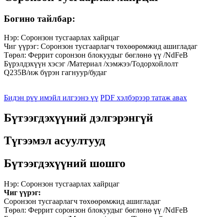
Богино тайлбар:
Нэр: Соронзон тусгаарлах хайрцаг
Чиг үүрэг: Соронзон тусгаарлагч төхөөрөмжид ашигладаг
Төрөл: Феррит соронзон блокуудыг бөглөнө үү /NdFeB
Бүрэлдэхүүн хэсэг /Материал /хэмжээ/Тодорхойлолт
Q235B/иж бүрэн гагнуур/будаг
Бидэн рүү имэйл илгээнэ үү
PDF хэлбэрээр татаж авах
Бүтээгдэхүүний дэлгэрэнгүй
Түгээмэл асуултууд
Бүтээгдэхүүний шошго
Нэр: Соронзон тусгаарлах хайрцаг
Чиг үүрэг:
Соронзон тусгаарлагч төхөөрөмжид ашигладаг
Төрөл: Феррит соронзон блокуудыг бөглөнө үү /NdFeB