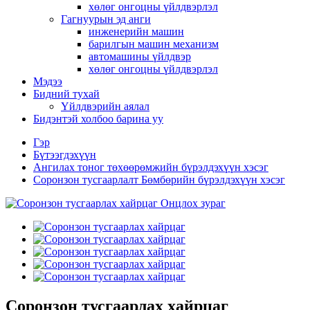
хөлөг онгоцны үйлдвэрлэл
Гагнуурын эд анги
инженерийн машин
барилгын машин механизм
автомашины үйлдвэр
хөлөг онгоцны үйлдвэрлэл
Мэдээ
Бидний тухай
Үйлдвэрийн аялал
Бидэнтэй холбоо барина уу
Гэр
Бүтээгдэхүүн
Ангилах тоног төхөөрөмжийн бүрэлдэхүүн хэсэг
Соронзон тусгаарлалт Бөмбөрийн бүрэлдэхүүн хэсэг
Соронзон тусгаарлах хайрцаг