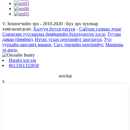
© Зохиогчийн эрх - 2010-2020 : Бүх эрх хуулиар
хамгаалагдсан.
Халуун бүтээгдэхүүн
-
Сайтын газрын зураг
Соронзон тусгаарлах бөмбөрийн бүрэлдэхүүн хэсэг
,
Туузан
дамар (бөмбөр)
,
Нүүрс угаах центрифуг шигшүүр
,
Уул
уурхайн шигших машин
,
Сагс төрлийн центрифуг
,
Машины
эд анги
,
Имэйл илгээх
8613361332858
wechat
x