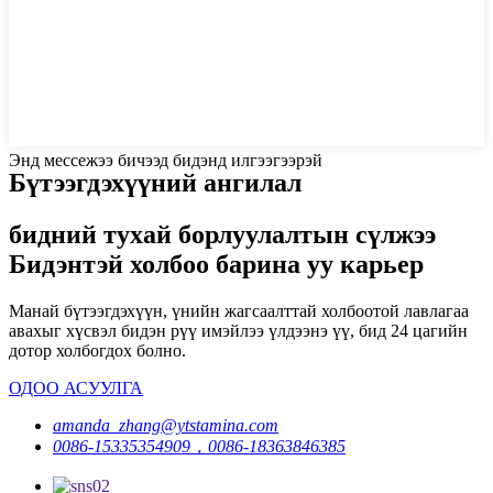
Энд мессежээ бичээд бидэнд илгээгээрэй
Бүтээгдэхүүний ангилал
бидний тухай борлуулалтын сүлжээ
Бидэнтэй холбоо барина уу карьер
Манай бүтээгдэхүүн, үнийн жагсаалттай холбоотой лавлагаа
авахыг хүсвэл бидэн рүү имэйлээ үлдээнэ үү, бид 24 цагийн
дотор холбогдох болно.
ОДОО АСУУЛГА
amanda_zhang@ytstamina.com
0086-15335354909，0086-18363846385