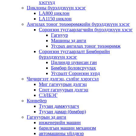
хэсгүүд
Циклоны бүрэлдэхүүн хэсэг
LA800 циклон
LA1150 циклон
Ангилах тоног төхөөрөмжийн бүрэлдэхүүн хэсэг
Соронзон тусгаарлагчийн бүрэлдэхүүн хэсэг
Гагнуур
Машины эд анги
Угсрах ангилах тоног төхөөрөмж
Соронзон тусгаарлалт Бөмбөрийн
бүрэлдэхүүн хэсэг
Цилиндр цувисан ган
Бөмбөр боловсруулах
Угсралт Соронзон хүрд
Чичиргээт дэлгэц, сэлбэг хэрэгсэл
Миг гагнуурын дэлгэц
Спот гагнуурын дэлгэц
СЭЛБЭГ
Конвейер
Туузан дамжуулагч
Туузан дамар (бөмбөр)
Гагнуурын эд анги
инженерийн машин
барилгын машин механизм
автомашины үйлдвэр