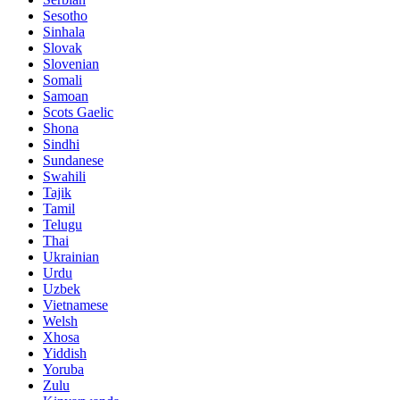
Sesotho
Sinhala
Slovak
Slovenian
Somali
Samoan
Scots Gaelic
Shona
Sindhi
Sundanese
Swahili
Tajik
Tamil
Telugu
Thai
Ukrainian
Urdu
Uzbek
Vietnamese
Welsh
Xhosa
Yiddish
Yoruba
Zulu