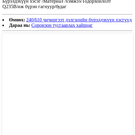
Бүрэлдэхүүн хэсэг /Материал /хэмжээ/Тодорхойлолт
Q235B/иж бүрэн гагнуур/будаг
Өмнөх:
240/610 чичиргээт дэлгэцийн бүрэлдэхүүн хэсгүүд
Дараа нь:
Соронзон тусгаарлах хайрцаг