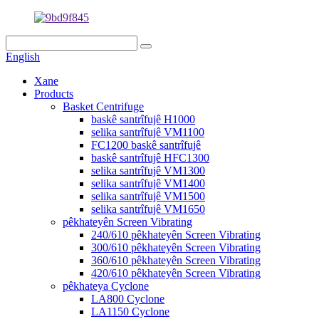
English
Xane
Products
Basket Centrifuge
baskê santrîfujê H1000
selika santrîfujê VM1100
FC1200 baskê santrîfujê
baskê santrîfujê HFC1300
selika santrîfujê VM1300
selika santrîfujê VM1400
selika santrîfujê VM1500
selika santrîfujê VM1650
pêkhateyên Screen Vibrating
240/610 pêkhateyên Screen Vibrating
300/610 pêkhateyên Screen Vibrating
360/610 pêkhateyên Screen Vibrating
420/610 pêkhateyên Screen Vibrating
pêkhateya Cyclone
LA800 Cyclone
LA1150 Cyclone