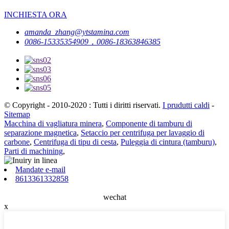
INCHIESTA ORA
amanda_zhang@ytstamina.com
0086-15335354909，0086-18363846385
© Copyright - 2010-2020 : Tutti i diritti riservati.
I prudutti caldi
-
Sitemap
Macchina di vagliatura minera
,
Componente di tamburu di
separazione magnetica
,
Setaccio per centrifuga per lavaggio di
carbone
,
Centrifuga di tipu di cesta
,
Puleggia di cintura (tamburu)
,
Parti di machining
,
Mandate e-mail
8613361332858
wechat
x