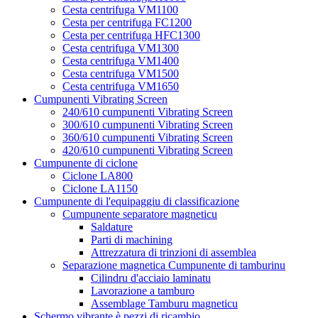
Cesta centrifuga VM1100
Cesta per centrifuga FC1200
Cesta per centrifuga HFC1300
Cesta centrifuga VM1300
Cesta centrifuga VM1400
Cesta centrifuga VM1500
Cesta centrifuga VM1650
Cumpunenti Vibrating Screen
240/610 cumpunenti Vibrating Screen
300/610 cumpunenti Vibrating Screen
360/610 cumpunenti Vibrating Screen
420/610 cumpunenti Vibrating Screen
Cumpunente di ciclone
Ciclone LA800
Ciclone LA1150
Cumpunente di l'equipaggiu di classificazione
Cumpunente separatore magneticu
Saldature
Parti di machining
Attrezzatura di trinzioni di assemblea
Separazione magnetica Cumpunente di tamburinu
Cilindru d'acciaio laminatu
Lavorazione a tamburo
Assemblage Tamburu magneticu
Schermo vibrante è pezzi di ricambio