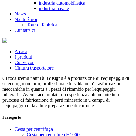
industria automobilistica
industria navale
News
Nantu à noi
Tour di fabbrica
Cuntatta ci
A casa
I prudutti
Conveyor
Cintura trasportatore
Ci focalizemu nantu à u disignu è a produzzione di l'equipaggiu di
screening minerariu, prufessiunale in saldatura è trasfurmazioni
meccaniche in quantu à i pezzi di ricambio per l'equipaggiu
minerariu. Avemu accumulatu una sperienza abbundante in u
prucessu di fabricazione di parti minerarie in u campu di
l'equipaggiu di lavatu è preparazione di carbone.
I categurie
Cesta per centrifuga
Cesta per centrifuga H1000