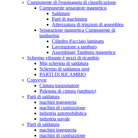
Cumpunente di l'equipaggiu di classificazione
Cumpunente separatore magneticu
Saldature
Parti di machining
Attrezzatura di trinzioni di assemblea
Separazione magnetica Cumpunente di
tamburinu
Cilindru d'acciaio laminatu
Lavorazione a tamburo
Assemblage Tamburu magneticu
Schermo vibrante è pezzi di ricambio
Mig schermu di saldatura
Schermo di saldatura spot
PARTI DI RICAMBIO
Conveyor
Cintura trasportatore
Puleggia di cintura (tamburu)
Parti di saldatura
machini ingegneria
machini di custruzzione
industria automobilistica
industria navale
Parti di saldatura
machini ingegneria
machini di custruzzione