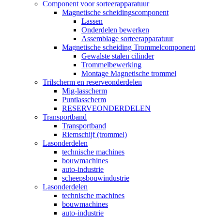
Component voor sorteerapparatuur
Magnetische scheidingscomponent
Lassen
Onderdelen bewerken
Assemblage sorteerapparatuur
Magnetische scheiding Trommelcomponent
Gewalste stalen cilinder
Trommelbewerking
Montage Magnetische trommel
Trilscherm en reserveonderdelen
Mig-lasscherm
Puntlasscherm
RESERVEONDERDELEN
Transportband
Transportband
Riemschijf (trommel)
Lasonderdelen
technische machines
bouwmachines
auto-industrie
scheepsbouwindustrie
Lasonderdelen
technische machines
bouwmachines
auto-industrie