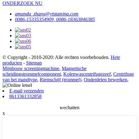
ONDERZOEK NU
amanda_zhang@ytstamina.com
0086-15335354909, 0086-18363846385
© Copyright - 2010-2020: Alle rechten voorbehouden.
Hete
producten
-
Sitemap
Mijnbouw screeningmachine
,
Magnetische
scheidingstrommelcomponent
,
Kolenwascentrifugezeef
,
Centrifuge
van het mandtype
,
Riemschijf (trommel)
,
Onderdelen bewerken
,
E-mail verzenden
8613361332858
wechatten
x