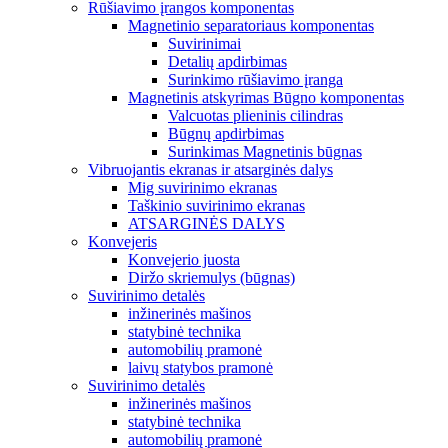
Rūšiavimo įrangos komponentas
Magnetinio separatoriaus komponentas
Suvirinimai
Detalių apdirbimas
Surinkimo rūšiavimo įranga
Magnetinis atskyrimas Būgno komponentas
Valcuotas plieninis cilindras
Būgnų apdirbimas
Surinkimas Magnetinis būgnas
Vibruojantis ekranas ir atsarginės dalys
Mig suvirinimo ekranas
Taškinio suvirinimo ekranas
ATSARGINĖS DALYS
Konvejeris
Konvejerio juosta
Diržo skriemulys (būgnas)
Suvirinimo detalės
inžinerinės mašinos
statybinė technika
automobilių pramonė
laivų statybos pramonė
Suvirinimo detalės
inžinerinės mašinos
statybinė technika
automobilių pramonė