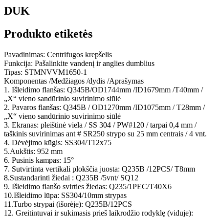
DUK
Produkto etiketės
Pavadinimas: Centrifugos krepšelis
Funkcija: Pašalinkite vandenį ir anglies dumblius
Tipas: STMNVVM1650-1
Komponentas /Medžiagos /dydis /Aprašymas
1. Išleidimo flanšas: Q345B/OD1744mm /ID1679mm /T40mm /
„X“ vieno sandūrinio suvirinimo siūlė
2. Pavaros flanšas: Q345B / OD1270mm /ID1075mm / T28mm /
„X“ vieno sandūrinio suvirinimo siūlė
3. Ekranas: pleištinė viela / SS 304 / PW#120 / tarpai 0,4 mm /
taškinis suvirinimas ant # SR250 strypo su 25 mm centrais / 4 vnt.
4. Dėvėjimo kūgis: SS304/T12x75
5.Aukštis: 952 mm
6. Pusinis kampas: 15°
7. Sutvirtinta vertikali plokščia juosta: Q235B /12PCS/ T8mm
8.Sustandarinti žiedai : Q235B /5vnt/ SQ12
9. Išleidimo flanšo svirties žiedas: Q235/1PEC/T40X6
10.Išleidimo lūpa: SS304/10mm strypas
11.Turbo strypai (išorėje): Q235B/12PCS
12. Greitintuvai ir sukimasis prieš laikrodžio rodyklę (viduje):