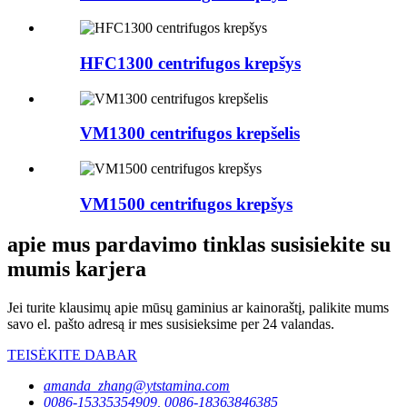
HFC1300 centrifugos krepšys
VM1300 centrifugos krepšelis
VM1500 centrifugos krepšys
apie mus pardavimo tinklas susisiekite su
mumis karjera
Jei turite klausimų apie mūsų gaminius ar kainoraštį, palikite mums
savo el. pašto adresą ir mes susisieksime per 24 valandas.
TEISĖKITE DABAR
amanda_zhang@ytstamina.com
0086-15335354909, 0086-18363846385