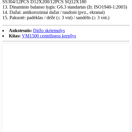
SS304/12PCS D12X200/12PCS SQ12X180
13. Dinaminio balanso lygis: G6.3 standartas (žr. ISO1940-1:2003)
14. Dažai: antikoroziniai dažai / raudoni (pvz., ekranai)
15. Pakuotė: padėklas / dėžė (≤ 3 vnt) / sandėlis (≥ 3 vnt.)
Ankstesnis:
Diržo skriemulys
Kitas:
VM1500 centrifugos krepšys