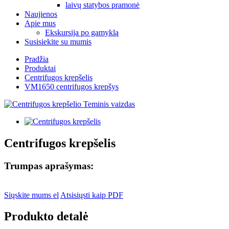
laivų statybos pramonė
Naujienos
Apie mus
Ekskursija po gamyklą
Susisiekite su mumis
Pradžia
Produktai
Centrifugos krepšelis
VM1650 centrifugos krepšys
Centrifugos krepšelis
Trumpas aprašymas:
Siųskite mums el
Atsisiųsti kaip PDF
Produkto detalė