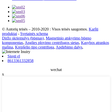
© Autorių teisės – 2010-2020 : Visos teisės saugomos.
Karšti
produktai
-
Svetainės schema
Diržo skriemulys (būgnas)
,
Magnetinio atskyrimo būgno
komponentas
,
Anglies plovimo centrifugos sietas
,
Kasybos atrankos
mašina
,
Krepšelio tipo centrifuga
,
Apdirbimo dalys
,
Siųsti el
8613361332858
wechat
x