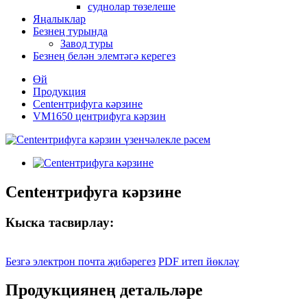
суднолар төзелеше
Яңалыклар
Безнең турында
Завод туры
Безнең белән элемтәгә керегез
Өй
Продукция
Centентрифуга кәрзине
VM1650 центрифуга кәрзин
Centентрифуга кәрзине
Кыска тасвирлау:
Безгә электрон почта җибәрегез
PDF итеп йөкләү
Продукциянең детальләре