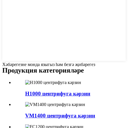
Хәбәрегезне монда языгыз һәм безгә җибәрегез
Продукция категорияләре
H1000 центрифуга кәрзин
VM1400 центрифуга кәрзин