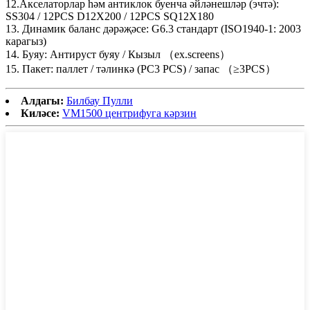
12.Акселаторлар һәм антиклок буенча әйләнешләр (эчтә):
SS304 / 12PCS D12X200 / 12PCS SQ12X180
13. Динамик баланс дәрәҗәсе: G6.3 стандарт (ISO1940-1: 2003
карагыз)
14. Буяу: Антируст буяу / Кызыл （ex.screens）
15. Пакет: паллет / тәлинкә (PC3 PCS) / запас （≥3PCS）
Алдагы:
Билбау Пулли
Киләсе:
VM1500 центрифуга кәрзин