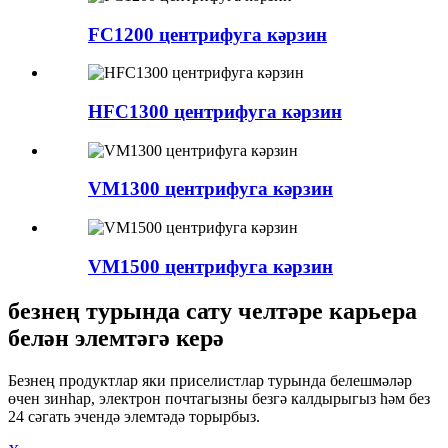
FC1200 центрифуга кәрзин
HFC1300 центрифуга кәрзин
VM1300 центрифуга кәрзин
VM1500 центрифуга кәрзин
безнең турында сату челтәре карьера
белән элемтәгә керә
Безнең продуктлар яки приселистлар турында белешмәләр
өчен зинһар, электрон почтагызны безгә калдырыгыз һәм без
24 сәгать эчендә элемтәдә торырбыз.