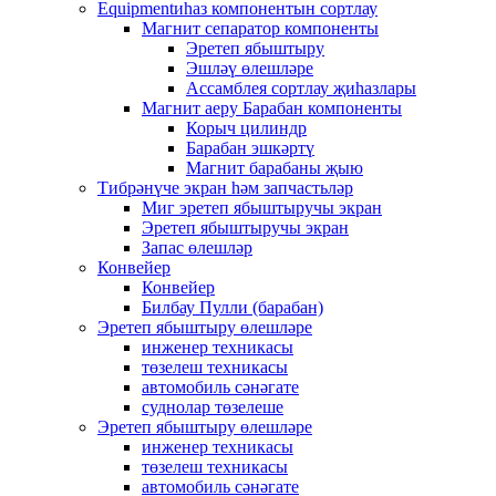
Equipmentиһаз компонентын сортлау
Магнит сепаратор компоненты
Эретеп ябыштыру
Эшләү өлешләре
Ассамблея сортлау җиһазлары
Магнит аеру Барабан компоненты
Корыч цилиндр
Барабан эшкәртү
Магнит барабаны җыю
Тибрәнүче экран һәм запчастьләр
Миг эретеп ябыштыручы экран
Эретеп ябыштыручы экран
Запас өлешләр
Конвейер
Конвейер
Билбау Пулли (барабан)
Эретеп ябыштыру өлешләре
инженер техникасы
төзелеш техникасы
автомобиль сәнәгате
суднолар төзелеше
Эретеп ябыштыру өлешләре
инженер техникасы
төзелеш техникасы
автомобиль сәнәгате