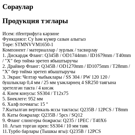
Сораулар
Продукция тэглары
Исем: rifентрифуга кәрзине
Функциясе: Су һәм күмер сазын алыгыз
Төре: STMNVVM1650-1
Компонент / материаллар / зурлык / тасвирлау
1. Дискардж Фланг: Q345B / OD1744mm / ID1679mm / T40mm
/ "X" бер төймә эретеп ябыштыручы
2. Драйвер Фланг: Q345B / OD1270mm / ID1075mm / T28mm /
"X" бер төймә эретеп ябыштыручы
3. Экран: Челтәр чыбыклары / SS 304 / PW 120 120 /
бушлыклар 0,4 мм / 25 мм үзәкләрнең 4 SR250 таягына
эретелгән такта / 4 кисәк
4. Кием конусы: SS304 / T12x75
5. Биеклеге: 952 мм
6. Халф почмагы: 15 °
7.Кытылган вертикаль яссы тактасы: Q235B / 12PCS / T8mm
8. Каты боҗралар: Q235B / 5pcs / SQ12
9. Фланг слингеры боҗрасы: Q235 / 1PEC / T40X6
10. Агып торган ирен: SS304 / 10 мм таяк
11.Турбо барлары (Тышкы ягы): Q235B / 12PCS