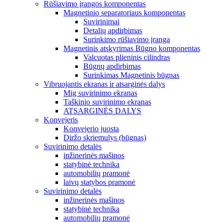
Rūšiavimo įrangos komponentas
Magnetinio separatoriaus komponentas
Suvirinimai
Detalių apdirbimas
Surinkimo rūšiavimo įranga
Magnetinis atskyrimas Būgno komponentas
Valcuotas plieninis cilindras
Būgnų apdirbimas
Surinkimas Magnetinis būgnas
Vibruojantis ekranas ir atsarginės dalys
Mig suvirinimo ekranas
Taškinio suvirinimo ekranas
ATSARGINĖS DALYS
Konvejeris
Konvejerio juosta
Diržo skriemulys (būgnas)
Suvirinimo detalės
inžinerinės mašinos
statybinė technika
automobilių pramonė
laivų statybos pramonė
Suvirinimo detalės
inžinerinės mašinos
statybinė technika
automobilių pramonė