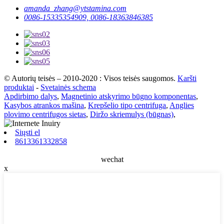
amanda_zhang@ytstamina.com
0086-15335354909, 0086-18363846385
© Autorių teisės – 2010-2020 : Visos teisės saugomos.
Karšti
produktai
-
Svetainės schema
Apdirbimo dalys
,
Magnetinio atskyrimo būgno komponentas
,
Kasybos atrankos mašina
,
Krepšelio tipo centrifuga
,
Anglies
plovimo centrifugos sietas
,
Diržo skriemulys (būgnas)
,
Siųsti el
8613361332858
wechat
x