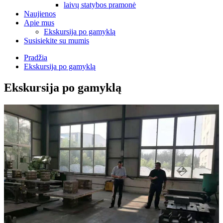
laivų statybos pramonė
Naujienos
Apie mus
Ekskursija po gamyklą
Susisiekite su mumis
Pradžia
Ekskursija po gamyklą
Ekskursija po gamyklą