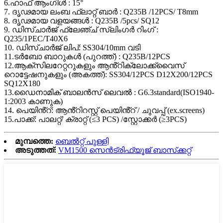
6.ഹാഫ് ആംഗിൾ : 15°
7. ദൃഢമായ ലംബ ഫ്ലാറ്റ് ബാർ : Q235B /12PCS/ T8mm
8. ദൃഢമായ വളയങ്ങൾ : Q235B /5pcs/ SQ12
9. ഡിസ്ചാർജ് ഫ്ലേഞ്ച് സ്ലിംഗർ റിംഗ് :
Q235/1PEC/T40X6
10. ഡിസ്ചാർജ് ലിപ്: SS304/10mm വടി
11.ടർബോ ബാറുകൾ (പുറത്ത്) : Q235B/12PCS
12.ആക്സിലറേറ്ററുകളും ആൻ്റിക്ലോക്ക്വൈസ്
റൊട്ടേഷനുകളും (അകത്ത്): SS304/12PCS D12X200/12PCS
SQ12X180
13.ഡൈനാമിക് ബാലൻസ് ലെവൽ : G6.3standard(ISO1940-
1:2003 കാണുക)
14. പെയിൻ്റ്: ആൻ്റിറസ്റ്റ് പെയിൻ്റ് / ചുവപ്പ് (ex.screens)
15.പാക്ക്: പാലറ്റ്/ ക്രാറ്റ് (≤3 PCS) /സ്റ്റോക്കർ (≥3PCS)
മുമ്പത്തെ:
ബെൽറ്റ് പുള്ളി
അടുത്തത്:
VM1500 സെൻട്രിഫ്യൂജ് ബാസ്‌ക്കറ്റ്