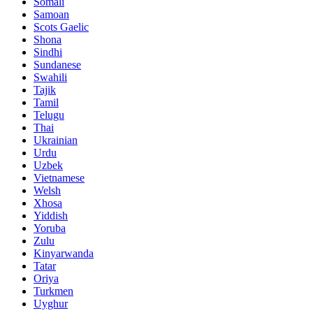
Somali
Samoan
Scots Gaelic
Shona
Sindhi
Sundanese
Swahili
Tajik
Tamil
Telugu
Thai
Ukrainian
Urdu
Uzbek
Vietnamese
Welsh
Xhosa
Yiddish
Yoruba
Zulu
Kinyarwanda
Tatar
Oriya
Turkmen
Uyghur