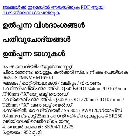
ഞങ്ങൾക്ക് ഇമെയിൽ അയയ്ക്കുക
PDF ആയി
ഡൗൺലോഡ് ചെയ്യുക
ഉൽപ്പന്ന വിശദാംശങ്ങൾ
പതിവുചോദ്യങ്ങൾ
ഉൽപ്പന്ന ടാഗുകൾ
പേര്: സെൻട്രിഫ്യൂജ് ബാസ്കറ്റ്
പ്രവർത്തനം: വെള്ളം, കൽക്കരി സ്ലിം നീക്കം ചെയ്യുക
തരം :STMNVVM1650-1
ഘടകം / മെറ്റീരിയലുകൾ / വലിപ്പം / വിവരണം
1.ഡിസ്ചാർജ് ഫ്ലേഞ്ച് : Q345B/OD1744mm /ID1679mm
/T40mm /"X"ഒരു ബട്ട് വെൽഡ്
2.ഡ്രൈവ് ഫ്ലേഞ്ച്: Q345B / OD1270mm / ID1075mm /
T28mm / "X" വൺ ബട്ട് വെൽഡ്
3.സ്‌ക്രീൻ: വെഡ്ജ് വയർ / SS 304 / PW#120/ഗ്യാപ്‌സ്
0.4mm/സ്‌പോട്ട് 25mm സെൻ്റർ/4പീസുകളുടെ # SR250
വടിയിലേക്ക് വെൽഡ് ചെയ്തു
4. വെയർ കോൺ : SS304/T12x75
5.ഉയരം : 952 മി.മീ