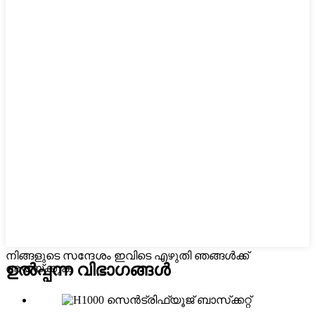
നിങ്ങളുടെ സന്ദേശം ഇവിടെ എഴുതി ഞങ്ങൾക്ക്
ഉൽപ്പന്ന വിഭാഗങ്ങൾ
അയയ്ക്കുക