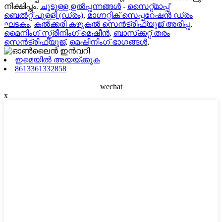
നിക്ഷിപ്തം.
ചൂടുള്ള ഉൽപ്പന്നങ്ങൾ
-
സൈറ്റ്മാപ്പ്
ബെൽറ്റ് പുള്ളി (ഡ്രം)
,
മാഗ്നറ്റിക് സെപ്പറേഷൻ ഡ്രം
ഘടകം
,
കൽക്കരി കഴുകൽ സെൻട്രിഫ്യൂജ് അരിപ്പ
,
മൈനിംഗ് സ്ക്രീനിംഗ് മെഷീൻ
,
ബാസ്‌ക്കറ്റ് തരം
സെൻട്രിഫ്യൂജ്
,
മെഷീനിംഗ് ഭാഗങ്ങൾ
,
ഇമെയിൽ അയയ്ക്കുക
8613361332858
wechat
x