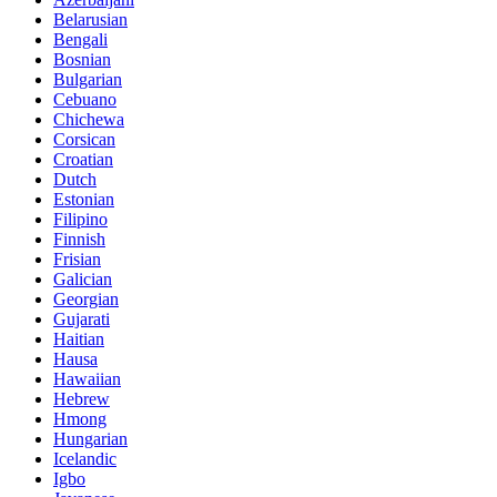
Belarusian
Bengali
Bosnian
Bulgarian
Cebuano
Chichewa
Corsican
Croatian
Dutch
Estonian
Filipino
Finnish
Frisian
Galician
Georgian
Gujarati
Haitian
Hausa
Hawaiian
Hebrew
Hmong
Hungarian
Icelandic
Igbo