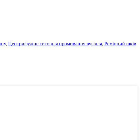
ипу
,
Центрифужне сито для промивання вугілля
,
Ремінний шків