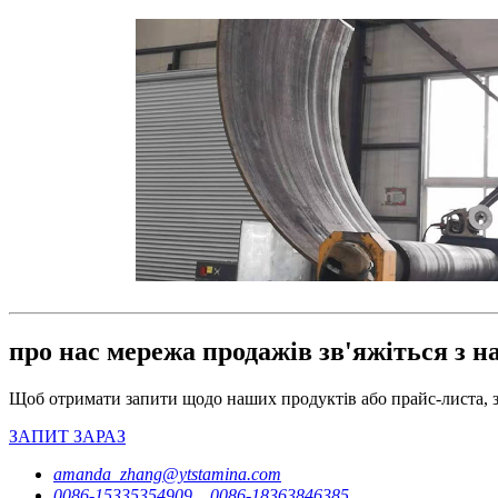
про нас мережа продажів зв'яжіться з н
Щоб отримати запити щодо наших продуктів або прайс-листа, за
ЗАПИТ ЗАРАЗ
amanda_zhang@ytstamina.com
0086-15335354909，0086-18363846385