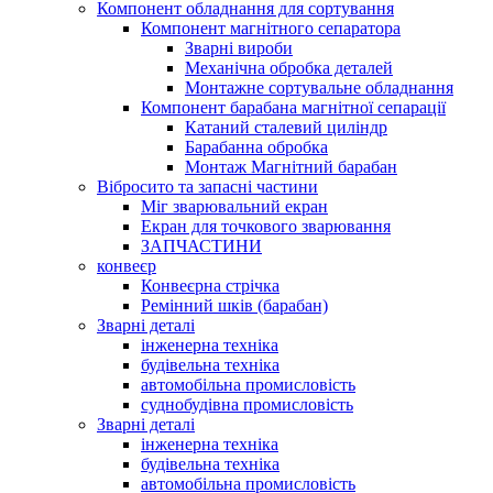
Компонент обладнання для сортування
Компонент магнітного сепаратора
Зварні вироби
Механічна обробка деталей
Монтажне сортувальне обладнання
Компонент барабана магнітної сепарації
Катаний сталевий циліндр
Барабанна обробка
Монтаж Магнітний барабан
Вібросито та запасні частини
Міг зварювальний екран
Екран для точкового зварювання
ЗАПЧАСТИНИ
конвеєр
Конвеєрна стрічка
Ремінний шків (барабан)
Зварні деталі
інженерна техніка
будівельна техніка
автомобільна промисловість
суднобудівна промисловість
Зварні деталі
інженерна техніка
будівельна техніка
автомобільна промисловість