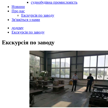
суднобудівна промисловість
Новини
Про нас
Екскурсія по заводу
Зв'яжіться з нами
додому
Екскурсія по заводу
Екскурсія по заводу