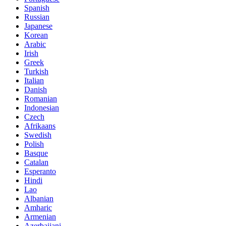
Spanish
Russian
Japanese
Korean
Arabic
Irish
Greek
Turkish
Italian
Danish
Romanian
Indonesian
Czech
Afrikaans
Swedish
Polish
Basque
Catalan
Esperanto
Hindi
Lao
Albanian
Amharic
Armenian
Azerbaijani