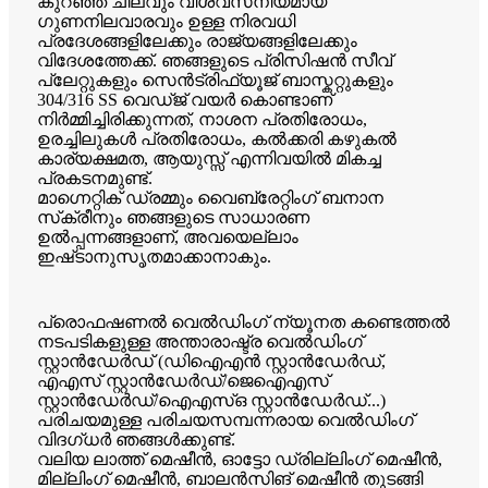
കുറഞ്ഞ ചിലവും വിശ്വസനീയമായ
ഗുണനിലവാരവും ഉള്ള നിരവധി
പ്രദേശങ്ങളിലേക്കും രാജ്യങ്ങളിലേക്കും
വിദേശത്തേക്ക്. ഞങ്ങളുടെ പ്രിസിഷൻ സീവ്
പ്ലേറ്റുകളും സെൻട്രിഫ്യൂജ് ബാസ്കറ്റുകളും
304/316 SS വെഡ്ജ് വയർ കൊണ്ടാണ്
നിർമ്മിച്ചിരിക്കുന്നത്, നാശന പ്രതിരോധം,
ഉരച്ചിലുകൾ പ്രതിരോധം, കൽക്കരി കഴുകൽ
കാര്യക്ഷമത, ആയുസ്സ് എന്നിവയിൽ മികച്ച
പ്രകടനമുണ്ട്.
മാഗ്നെറ്റിക് ഡ്രമ്മും വൈബ്രേറ്റിംഗ് ബനാന
സ്‌ക്രീനും ഞങ്ങളുടെ സാധാരണ
ഉൽപ്പന്നങ്ങളാണ്, അവയെല്ലാം
ഇഷ്‌ടാനുസൃതമാക്കാനാകും.
പ്രൊഫഷണൽ വെൽഡിംഗ് ന്യൂനത കണ്ടെത്തൽ
നടപടികളുള്ള അന്താരാഷ്ട്ര വെൽഡിംഗ്
സ്റ്റാൻഡേർഡ് (ഡിഐഎൻ സ്റ്റാൻഡേർഡ്,
എഎസ് സ്റ്റാൻഡേർഡ്/ജെഐഎസ്
സ്റ്റാൻഡേർഡ്/ഐഎസ്ഒ സ്റ്റാൻഡേർഡ്...)
പരിചയമുള്ള പരിചയസമ്പന്നരായ വെൽഡിംഗ്
വിദഗ്ധർ ഞങ്ങൾക്കുണ്ട്.
വലിയ ലാത്ത് മെഷീൻ, ഓട്ടോ ഡ്രില്ലിംഗ് മെഷീൻ,
മില്ലിംഗ് മെഷീൻ, ബാലൻസിങ് മെഷീൻ തുടങ്ങി