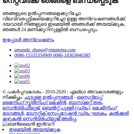
നെറ്റ്‌വർക്ക് ഞങ്ങളെ ബന്ധപ്പെടുക
ഞങ്ങളുടെ ഉൽപ്പന്നങ്ങളെക്കുറിച്ചോ
വിലവിവരപ്പട്ടികയെക്കുറിച്ചോ ഉള്ള അന്വേഷണങ്ങൾക്ക്,
ദയവായി നിങ്ങളുടെ ഇമെയിൽ ഞങ്ങൾക്ക് അയയ്ക്കുക,
ഞങ്ങൾ 24 മണിക്കൂറിനുള്ളിൽ ബന്ധപ്പെടും.
ഇപ്പോൾ അന്വേഷണം
amanda_zhang@ytstamina.com
0086-15335354909,0086-18363846385
© പകർപ്പവകാശം - 2010-2020 : എല്ലാ അവകാശങ്ങളും
നിക്ഷിപ്തം.
ചൂടുള്ള ഉൽപ്പന്നങ്ങൾ
-
സൈറ്റ്മാപ്പ്
മൈനിംഗ് സ്ക്രീനിംഗ് മെഷീൻ
,
ബാസ്‌ക്കറ്റ് തരം
സെൻട്രിഫ്യൂജ്
,
ബെൽറ്റ് പുള്ളി (ഡ്രം)
,
മെഷീനിംഗ്
ഭാഗങ്ങൾ
,
മാഗ്നറ്റിക് സെപ്പറേഷൻ ഡ്രം ഘടകം
,
കൽക്കരി
കഴുകൽ സെൻട്രിഫ്യൂജ് അരിപ്പ
,
ഇമെയിൽ അയയ്ക്കുക