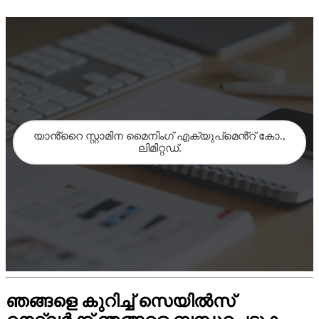
യാൻ്റൈ സ്റ്റാമിന മൈനിംഗ് എക്യുപ്‌മെൻ്റ് കോ.,
ലിമിറ്റഡ്.
ഞങ്ങളെ കുറിച്ച് സെയിൽസ്