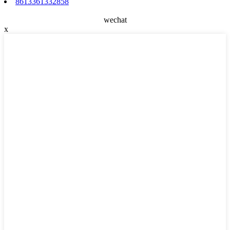
8613361332858
wechat
x