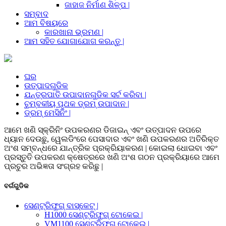
ଜାହାଜ ନିର୍ମାଣ ଶିଳ୍ପ |
ସମ୍ବାଦ
ଆମ ବିଷୟରେ
କାରଖାନା ଭ୍ରମଣ |
ଆମ ସହିତ ଯୋଗାଯୋଗ କରନ୍ତୁ |
ଘର
ଉତ୍ପାଦଗୁଡିକ
ଯନ୍ତ୍ରପାତି ଉପାଦାନଗୁଡିକ ସର୍ଟ କରିବା |
ଚୁମ୍ବକୀୟ ପୃଥକ ଡ୍ରମ୍ ଉପାଦାନ |
ଡ୍ରମ୍ ମେସିନିଂ |
ଆମେ ଖଣି ସ୍କ୍ରିନିଂ ଉପକରଣର ଡିଜାଇନ୍ ଏବଂ ଉତ୍ପାଦନ ଉପରେ
ଧ୍ୟାନ ଦେଉଛୁ, ୱେଲଡିଂରେ ପେସାଦାର ଏବଂ ଖଣି ଉପକରଣର ଅତିରିକ୍ତ
ଅଂଶ ସମ୍ବନ୍ଧରେ ଯାନ୍ତ୍ରିକ ପ୍ରକ୍ରିୟାକରଣ | କୋଇଲା ଧୋଇବା ଏବଂ
ପ୍ରସ୍ତୁତି ଉପକରଣ କ୍ଷେତ୍ରରେ ଖଣି ଅଂଶ ଗଠନ ପ୍ରକ୍ରିୟାରେ ଆମେ
ପ୍ରଚୁର ଅଭିଜ୍ଞତା ସଂଗ୍ରହ କରିଛୁ |
ବର୍ଗଗୁଡିକ
ସେଣ୍ଟ୍ରିଫୁଗ୍ ବାସ୍କେଟ୍ |
H1000 ସେଣ୍ଟ୍ରିଫୁଗ୍ ଟୋକେଇ |
VM1100 ସେଣ୍ଟ୍ରିଫୁଗ୍ ଟୋକେଇ |