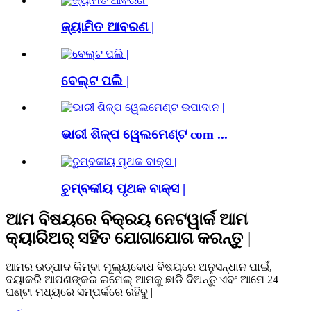
ଜ୍ୟାମିତ ଆବରଣ |
ବେଲ୍ଟ ପଲି |
ଭାରୀ ଶିଳ୍ପ ୱେଲମେଣ୍ଟ com ...
ଚୁମ୍ବକୀୟ ପୃଥକ ବାକ୍ସ |
ଆମ ବିଷୟରେ ବିକ୍ରୟ ନେଟୱାର୍କ ଆମ
କ୍ୟାରିଅର୍ ସହିତ ଯୋଗାଯୋଗ କରନ୍ତୁ |
ଆମର ଉତ୍ପାଦ କିମ୍ବା ମୂଲ୍ୟବୋଧ ବିଷୟରେ ଅନୁସନ୍ଧାନ ପାଇଁ,
ଦୟାକରି ଆପଣଙ୍କର ଇମେଲ୍ ଆମକୁ ଛାଡି ଦିଅନ୍ତୁ ଏବଂ ଆମେ 24
ଘଣ୍ଟା ମଧ୍ୟରେ ସମ୍ପର୍କରେ ରହିବୁ |