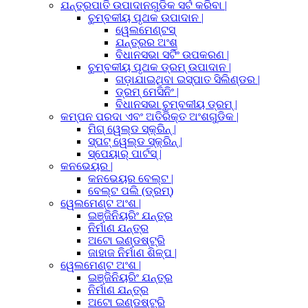
ଯନ୍ତ୍ରପାତି ଉପାଦାନଗୁଡିକ ସର୍ଟ କରିବା |
ଚୁମ୍ବକୀୟ ପୃଥକ ଉପାଦାନ |
ୱେଲମେଣ୍ଟସ୍
ଯନ୍ତ୍ରର ଅଂଶ
ବିଧାନସଭା ସର୍ଟିଂ ଉପକରଣ |
ଚୁମ୍ବକୀୟ ପୃଥକ ଡ୍ରମ୍ ଉପାଦାନ |
ଗଡ଼ାଯାଇଥିବା ଇସ୍ପାତ ସିଲିଣ୍ଡର |
ଡ୍ରମ୍ ମେସିନିଂ |
ବିଧାନସଭା ଚୁମ୍ବକୀୟ ଡ୍ରମ୍ |
କମ୍ପନ ପରଦା ଏବଂ ଅତିରିକ୍ତ ଅଂଶଗୁଡିକ |
ମିଗ୍ ୱେଲ୍ଡ ସ୍କ୍ରିନ୍ |
ସ୍ପଟ୍ ୱେଲ୍ଡ ସ୍କ୍ରିନ୍ |
ସ୍ପେୟାର୍ ପାର୍ଟସ୍ |
କନଭେୟର |
କନଭେୟର ବେଲ୍ଟ |
ବେଲ୍ଟ ପଲି (ଡ୍ରମ୍)
ୱେଲମେଣ୍ଟ ଅଂଶ |
ଇଞ୍ଜିନିୟରିଂ ଯନ୍ତ୍ର
ନିର୍ମାଣ ଯନ୍ତ୍ର
ଅଟୋ ଇଣ୍ଡଷ୍ଟ୍ରି
ଜାହାଜ ନିର୍ମାଣ ଶିଳ୍ପ |
ୱେଲମେଣ୍ଟ ଅଂଶ |
ଇଞ୍ଜିନିୟରିଂ ଯନ୍ତ୍ର
ନିର୍ମାଣ ଯନ୍ତ୍ର
ଅଟୋ ଇଣ୍ଡଷ୍ଟ୍ରି