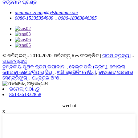
ବର୍ତ୍ତମାନ ପ୍ରଶ୍ନ
amanda_zhang@ytstamina.com
0086-15335354909，0086-18363846385
© କପିରାଇଟ୍ - 2010-2020: ସର୍ବସତ୍ତ୍ Res ସଂରକ୍ଷିତ |
ଗରମ ଦ୍ରବ୍ୟ |
-
ସାଇଟମ୍ୟାପ୍
ଚୁମ୍ବକୀୟ ପୃଥକ ଡ୍ରମ୍ ଉପାଦାନ |
,
ବେଲ୍ଟ ପଲି (ଡ୍ରମ୍)
,
କୋଇଲା
ଧୋଇବା ସେଣ୍ଟ୍ରିଫୁଗ୍ ସିଭ୍ |
,
ଖଣି ସ୍କ୍ରିନିଂ ମେସିନ୍ |
,
ବାସ୍କେଟ୍ ପ୍ରକାର
ସେଣ୍ଟ୍ରିଫୁଗ୍ |
,
ଯନ୍ତ୍ରର ଅଂଶ
,
ଇମେଲ୍ ପଠାନ୍ତୁ |
8613361332858
wechat
x