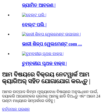
ଜ୍ୟାମିତ ଆବରଣ |
ବେଲ୍ଟ ପଲି |
ଭାରୀ ଶିଳ୍ପ ୱେଲମେଣ୍ଟ com ...
ଚୁମ୍ବକୀୟ ପୃଥକ ବାକ୍ସ |
ଆମ ବିଷୟରେ ବିକ୍ରୟ ନେଟୱାର୍କ ଆମ
କ୍ୟାରିଅର୍ ସହିତ ଯୋଗାଯୋଗ କରନ୍ତୁ |
ଆମର ଉତ୍ପାଦ କିମ୍ବା ମୂଲ୍ୟବୋଧ ବିଷୟରେ ଅନୁସନ୍ଧାନ ପାଇଁ,
ଦୟାକରି ଆପଣଙ୍କର ଇମେଲ୍ ଆମକୁ ଛାଡି ଦିଅନ୍ତୁ ଏବଂ ଆମେ 24
ଘଣ୍ଟା ମଧ୍ୟରେ ସମ୍ପର୍କରେ ରହିବୁ |
ବର୍ତ୍ତମାନ ପ୍ରଶ୍ନ