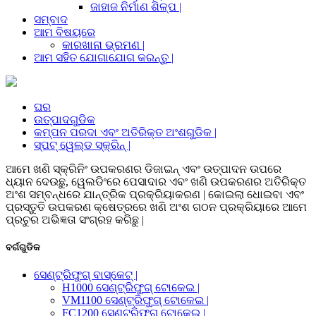
ଜାହାଜ ନିର୍ମାଣ ଶିଳ୍ପ |
ସମ୍ବାଦ
ଆମ ବିଷୟରେ
କାରଖାନା ଭ୍ରମଣ |
ଆମ ସହିତ ଯୋଗାଯୋଗ କରନ୍ତୁ |
ଘର
ଉତ୍ପାଦଗୁଡିକ
କମ୍ପନ ପରଦା ଏବଂ ଅତିରିକ୍ତ ଅଂଶଗୁଡିକ |
ସ୍ପଟ୍ ୱେଲ୍ଡ ସ୍କ୍ରିନ୍ |
ଆମେ ଖଣି ସ୍କ୍ରିନିଂ ଉପକରଣର ଡିଜାଇନ୍ ଏବଂ ଉତ୍ପାଦନ ଉପରେ
ଧ୍ୟାନ ଦେଉଛୁ, ୱେଲଡିଂରେ ପେସାଦାର ଏବଂ ଖଣି ଉପକରଣର ଅତିରିକ୍ତ
ଅଂଶ ସମ୍ବନ୍ଧରେ ଯାନ୍ତ୍ରିକ ପ୍ରକ୍ରିୟାକରଣ | କୋଇଲା ଧୋଇବା ଏବଂ
ପ୍ରସ୍ତୁତି ଉପକରଣ କ୍ଷେତ୍ରରେ ଖଣି ଅଂଶ ଗଠନ ପ୍ରକ୍ରିୟାରେ ଆମେ
ପ୍ରଚୁର ଅଭିଜ୍ଞତା ସଂଗ୍ରହ କରିଛୁ |
ବର୍ଗଗୁଡିକ
ସେଣ୍ଟ୍ରିଫୁଗ୍ ବାସ୍କେଟ୍ |
H1000 ସେଣ୍ଟ୍ରିଫୁଗ୍ ଟୋକେଇ |
VM1100 ସେଣ୍ଟ୍ରିଫୁଗ୍ ଟୋକେଇ |
FC1200 ସେଣ୍ଟ୍ରିଫୁଗ୍ ଟୋକେଇ |