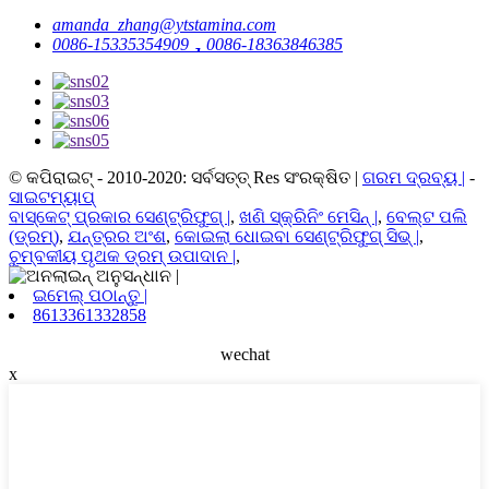
amanda_zhang@ytstamina.com
0086-15335354909，0086-18363846385
© କପିରାଇଟ୍ - 2010-2020: ସର୍ବସତ୍ତ୍ Res ସଂରକ୍ଷିତ |
ଗରମ ଦ୍ରବ୍ୟ |
-
ସାଇଟମ୍ୟାପ୍
ବାସ୍କେଟ୍ ପ୍ରକାର ସେଣ୍ଟ୍ରିଫୁଗ୍ |
,
ଖଣି ସ୍କ୍ରିନିଂ ମେସିନ୍ |
,
ବେଲ୍ଟ ପଲି
(ଡ୍ରମ୍)
,
ଯନ୍ତ୍ରର ଅଂଶ
,
କୋଇଲା ଧୋଇବା ସେଣ୍ଟ୍ରିଫୁଗ୍ ସିଭ୍ |
,
ଚୁମ୍ବକୀୟ ପୃଥକ ଡ୍ରମ୍ ଉପାଦାନ |
,
ଇମେଲ୍ ପଠାନ୍ତୁ |
8613361332858
wechat
x