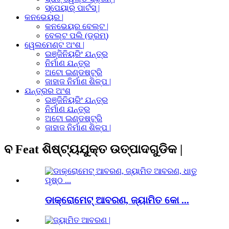
ସ୍ପେୟାର୍ ପାର୍ଟସ୍ |
କନଭେୟର |
କନଭେୟର ବେଲ୍ଟ |
ବେଲ୍ଟ ପଲି (ଡ୍ରମ୍)
ୱେଲମେଣ୍ଟ ଅଂଶ |
ଇଞ୍ଜିନିୟରିଂ ଯନ୍ତ୍ର
ନିର୍ମାଣ ଯନ୍ତ୍ର
ଅଟୋ ଇଣ୍ଡଷ୍ଟ୍ରି
ଜାହାଜ ନିର୍ମାଣ ଶିଳ୍ପ |
ଯନ୍ତ୍ରର ଅଂଶ
ଇଞ୍ଜିନିୟରିଂ ଯନ୍ତ୍ର
ନିର୍ମାଣ ଯନ୍ତ୍ର
ଅଟୋ ଇଣ୍ଡଷ୍ଟ୍ରି
ଜାହାଜ ନିର୍ମାଣ ଶିଳ୍ପ |
ବ Feat ଶିଷ୍ଟ୍ୟଯୁକ୍ତ ଉତ୍ପାଦଗୁଡିକ |
ଡାକ୍ରୋମେଟ୍ ଆବରଣ, ଜ୍ୟାମିତ କୋ ...