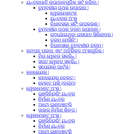
ଯନ୍ତ୍ରପାତି ଉପାଦାନଗୁଡିକ ସର୍ଟ କରିବା |
ଚୁମ୍ବକୀୟ ପୃଥକ ଉପାଦାନ |
ୱେଲମେଣ୍ଟସ୍
ଯନ୍ତ୍ରର ଅଂଶ
ବିଧାନସଭା ସର୍ଟିଂ ଉପକରଣ |
ଚୁମ୍ବକୀୟ ପୃଥକ ଡ୍ରମ୍ ଉପାଦାନ |
ଗଡ଼ାଯାଇଥିବା ଇସ୍ପାତ ସିଲିଣ୍ଡର |
ଡ୍ରମ୍ ମେସିନିଂ |
ବିଧାନସଭା ଚୁମ୍ବକୀୟ ଡ୍ରମ୍ |
କମ୍ପନ ପରଦା ଏବଂ ଅତିରିକ୍ତ ଅଂଶଗୁଡିକ |
ମିଗ୍ ୱେଲ୍ଡ ସ୍କ୍ରିନ୍ |
ସ୍ପଟ୍ ୱେଲ୍ଡ ସ୍କ୍ରିନ୍ |
ସ୍ପେୟାର୍ ପାର୍ଟସ୍ |
କନଭେୟର |
କନଭେୟର ବେଲ୍ଟ |
ବେଲ୍ଟ ପଲି (ଡ୍ରମ୍)
ୱେଲମେଣ୍ଟ ଅଂଶ |
ଇଞ୍ଜିନିୟରିଂ ଯନ୍ତ୍ର
ନିର୍ମାଣ ଯନ୍ତ୍ର
ଅଟୋ ଇଣ୍ଡଷ୍ଟ୍ରି
ଜାହାଜ ନିର୍ମାଣ ଶିଳ୍ପ |
ୱେଲମେଣ୍ଟ ଅଂଶ |
ଇଞ୍ଜିନିୟରିଂ ଯନ୍ତ୍ର
ନିର୍ମାଣ ଯନ୍ତ୍ର
ଅଟୋ ଇଣ୍ଡଷ୍ଟ୍ରି