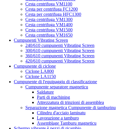
Cesta centrifuga VM1100
Cesta per centrifuga FC1200
Cesta per centrifuga HFC1300
Cesta centrifuga VM1300
Cesta centrifuga VM1400
Cesta centrifuga VM1500
Cesta centrifuga VM1650
Cumpunenti Vibrating Screen
240/610 cumpunenti Vibrating Screen
300/610 cumpunenti Vibrating Screen
360/610 cumpunenti Vibrating Screen
420/610 cumpunenti Vibrating Screen
Cumpunente di ciclone
Ciclone LA800
Ciclone LA1150
Cumpunente di l'equipaggiu di classificazione
Cumpunente separatore magneticu
Saldature
Parti di machining
Attrezzatura di trinzioni di assemblea
Separazione magnetica Cumpunente di tamburinu
Cilindru d'acciaio laminatu
Lavorazione a tamburo
Assemblage Tamburu magneticu
Schermo vibrante è pezzi di ricambio