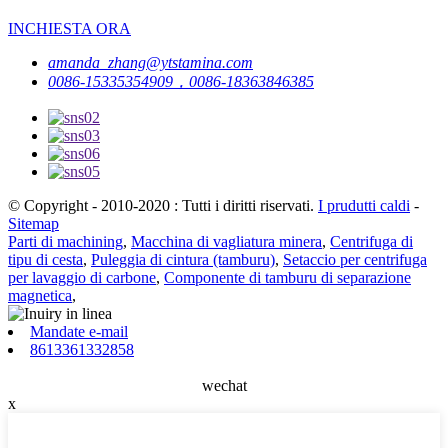
INCHIESTA ORA
amanda_zhang@ytstamina.com
0086-15335354909，0086-18363846385
© Copyright - 2010-2020 : Tutti i diritti riservati.
I prudutti caldi
-
Sitemap
Parti di machining
,
Macchina di vagliatura minera
,
Centrifuga di
tipu di cesta
,
Puleggia di cintura (tamburu)
,
Setaccio per centrifuga
per lavaggio di carbone
,
Componente di tamburu di separazione
magnetica
,
Mandate e-mail
8613361332858
wechat
x