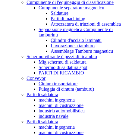
Cumpunente di l'equipaggiu di classificazione
Cumpunente separatore magneticu
Saldature
Parti di machining
Attrezzatura di trinzioni di assemblea
Separazione magnetica Cumpunente di
tamburinu
Cilindru d'acciaio laminatu
Lavorazione a tamburo
Assemblage Tamburu magneticu
Schermo vibrante è pezzi di ricambio
Mig schermu di saldatura
Schermo di saldatura spot
PARTI DI RICAMBIO
Conveyor
Cintura trasportatore
Puleggia di cintura (tamburu)
Parti di saldatura
machini ingegneria
machini di custruzzione
industria automobilistica
industria navale
Parti di saldatura
machini ingegneria
machini di custruzzione