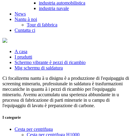
industria automobilistica
industria navale
News
Nantu à noi
Tour di fabbrica
Cuntatta ci
A casa
I prudutti
Schermo vibrante è pezzi di ricambio
Mig schermu di saldatura
Ci focalizemu nantu à u disignu è a produzzione di l'equipaggiu di
screening minerariu, prufessiunale in saldatura è trasfurmazioni
meccaniche in quantu à i pezzi di ricambio per l'equipaggiu
minerariu. Avemu accumulatu una sperienza abbundante in u
prucessu di fabricazione di parti minerarie in u campu di
l'equipaggiu di lavatu è preparazione di carbone.
I categurie
Cesta per centrifuga
Cesta per centrifuga H1000