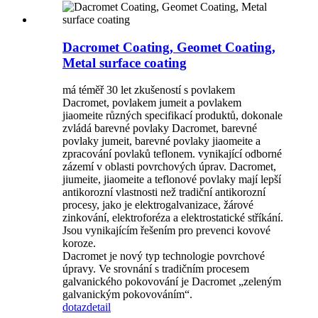
Dacromet Coating, Geomet Coating,
Metal surface coating
má téměř 30 let zkušeností s povlakem
Dacromet, povlakem jumeit a povlakem
jiaomeite různých specifikací produktů, dokonale
zvládá barevné povlaky Dacromet, barevné
povlaky jumeit, barevné povlaky jiaomeite a
zpracování povlaků teflonem. vynikající odborné
zázemí v oblasti povrchových úprav. Dacromet,
jiumeite, jiaomeite a teflonové povlaky mají lepší
antikorozní vlastnosti než tradiční antikorozní
procesy, jako je elektrogalvanizace, žárové
zinkování, elektroforéza a elektrostatické stříkání.
Jsou vynikajícím řešením pro prevenci kovové
koroze.
Dacromet je nový typ technologie povrchové
úpravy. Ve srovnání s tradičním procesem
galvanického pokovování je Dacromet „zeleným
galvanickým pokovováním“.
dotaz
detail