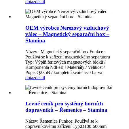
dotaz
detail
OEM výrobce Nerezový vzduchový
válec – Magnetický separační box –
Stamina
Název : Magnetický separační box Funkce :
Používá se k zařízení magnetického separátoru
Typ: Výplň feritových magnetových bloků /
Komponenta NdFeB / Materiály / Velikost /
Popis Q235B / kompletní svařenec / barva
dotaz
detail
Levné ceník pro systémy horních
dopravníků – Řemenice – Stamina
Název: Řemenice Funkce: Používá se k
dopravníkovému zařízení Typ:D100-600mm