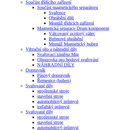
Součást třídícího zařízení
Součást magnetického separátoru
Svařence
Obrábění dílů
Montáž třídicích zařízení
Magnetická separace Drum komponent
Válcovaný ocelový válec
Bubnové obrábění
Montáž Magnetický buben
Vibrační síto a náhradní díly
Svařovací zástěna Mig
Obrazovka pro bodové svařování
NÁHRADNÍ DÍLY
Dopravník
Pásový dopravník
Řemenice (buben)
Svařované díly
strojírenské stroje
stavební stroje
automobilový průmysl
loďařský průmysl
Svařované díly
strojírenské stroje
stavební stroje
automobilový průmysl