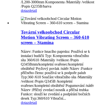
/L200-3000mm Komponenta /Materiály /velikost
/Popis Q235B/barva
dotaz
detail
Tovární velkoobchod Circular
Motion Vibrating Screen – 360-610
screen – Stamina
Název: Funkce hnacího paprsku: Používá se k
instalaci budičů Typ: Komponenta vibračního
síta 360/610 /Materiály /velikost /Popis
Q345Bmm/kompletní svařenec/kompletní
obrábění/ Pryžový povlak /nátěr Název :Funkce
příčného členu: používá se k podpoře palub
Typ:360 /610 Součást vibračního síta /Materiály
/velikost /Popis Q345B /kompletní
svařenec/kompletní obrábění/ Pogumování /nátěr
Název :Příčný zvedací nosník a příčná trubka
Funkce: slouží ke zvedání a podpírání bočních
desek Typ:360/610 Vibrační...
dotaz
detail