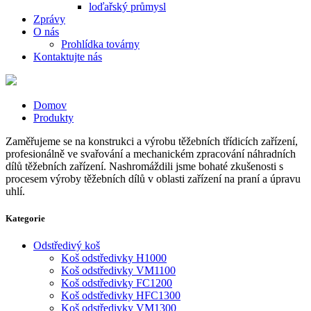
loďařský průmysl
Zprávy
O nás
Prohlídka továrny
Kontaktujte nás
Domov
Produkty
Zaměřujeme se na konstrukci a výrobu těžebních třídicích zařízení,
profesionálně ve svařování a mechanickém zpracování náhradních
dílů těžebních zařízení. Nashromáždili jsme bohaté zkušenosti s
procesem výroby těžebních dílů v oblasti zařízení na praní a úpravu
uhlí.
Kategorie
Odstředivý koš
Koš odstředivky H1000
Koš odstředivky VM1100
Koš odstředivky FC1200
Koš odstředivky HFC1300
Koš odstředivky VM1300