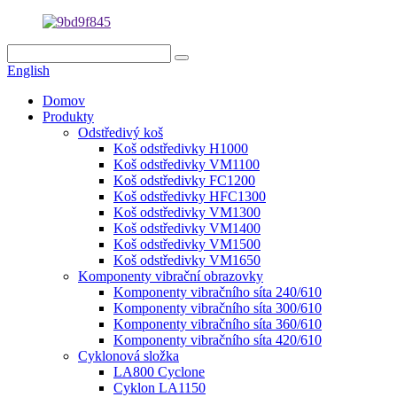
English
Domov
Produkty
Odstředivý koš
Koš odstředivky H1000
Koš odstředivky VM1100
Koš odstředivky FC1200
Koš odstředivky HFC1300
Koš odstředivky VM1300
Koš odstředivky VM1400
Koš odstředivky VM1500
Koš odstředivky VM1650
Komponenty vibrační obrazovky
Komponenty vibračního síta 240/610
Komponenty vibračního síta 300/610
Komponenty vibračního síta 360/610
Komponenty vibračního síta 420/610
Cyklonová složka
LA800 Cyclone
Cyklon LA1150