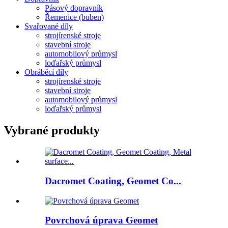
Pásový dopravník
Řemenice (buben)
Svařované díly
strojírenské stroje
stavební stroje
automobilový průmysl
loďařský průmysl
Obráběcí díly
strojírenské stroje
stavební stroje
automobilový průmysl
loďařský průmysl
Vybrané produkty
Dacromet Coating, Geomet Co...
Povrchová úprava Geomet