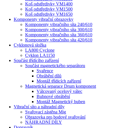
Koš odstředivky VM1400
Koš odstředivky VM1500
Koš odstředivky VM1650
Komponenty vibrační obrazovky
Komponenty vibračního síta 240/610
Komponenty vibračního síta 300/610
Komponenty vibračního síta 360/610
Komponenty vibračního síta 420/610
Cyklonová složka
LA800 Cyclone
Cyklon LA1150
Součást třídícího zařízení
Součást magnetického separátoru
Svařence
Obrábění dílů
Montáž třídicích zařízení
Magnetická separace Drum komponent
Válcovaný ocelový válec
Bubnové obrábění
Montáž Magnetický buben
Vibrační síto a náhradní díly
Svařovací zástěna Mig
Obrazovka pro bodové svařování
NÁHRADNÍ DÍLY
Dopravník