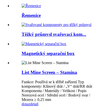
Řemenice
Těžký průmysl svařovací kom...
Magnetický separační box
List Mine Screen – Stamina
Funkce: Používá se k těžbě zařízení Typ
komponenty: Klínový drát / „V“ drát/RR drát
Komponenta / Materiály / Velikost / Popis
Nerezová ocel / Střední ocel / Bodový svar /
Mezera ≥ 0,25 mm
dotaz
detail