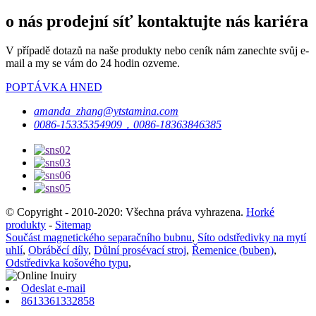
o nás prodejní síť kontaktujte nás kariéra
V případě dotazů na naše produkty nebo ceník nám zanechte svůj e-
mail a my se vám do 24 hodin ozveme.
POPTÁVKA HNED
amanda_zhang@ytstamina.com
0086-15335354909，0086-18363846385
© Copyright - 2010-2020: Všechna práva vyhrazena.
Horké
produkty
-
Sitemap
Součást magnetického separačního bubnu
,
Síto odstředivky na mytí
uhlí
,
Obráběcí díly
,
Důlní prosévací stroj
,
Řemenice (buben)
,
Odstředivka košového typu
,
Odeslat e-mail
8613361332858