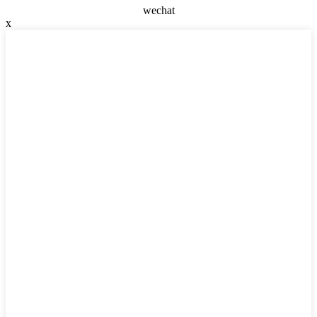
wechat
x